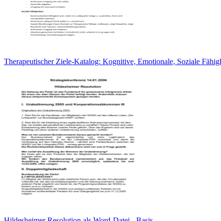
Therapeutischer Ziele-Katalog: Kognitive, Emotionale, Soziale Fähig
Hildesheimer Resolution als Word-Datei - Basis