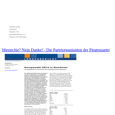
Hierarchie? Nein Danke! - Die Parteiorganisation der Piratenpartei