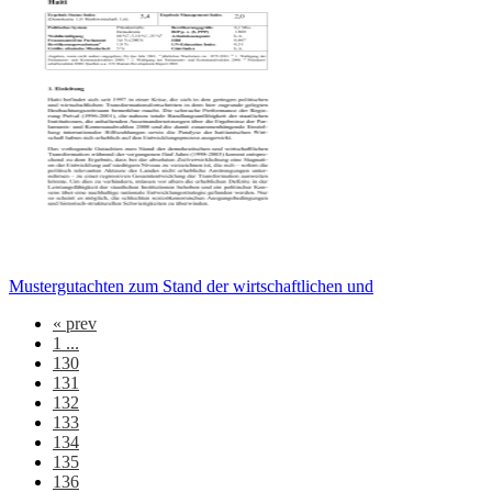
Mustergutachten zum Stand der wirtschaftlichen und
«
prev
1 ...
130
131
132
133
134
135
136