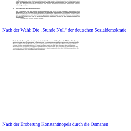
Nach der Wahl: Die „Stunde Null“ der deutschen Sozialdemokratie
Nach der Eroberung Konstantinopels durch die Osmanen