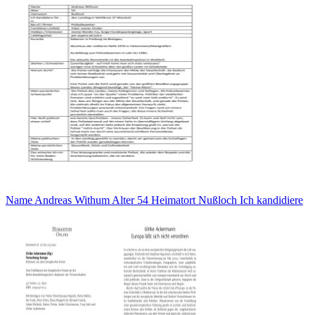
Name Andreas Withum Alter 54 Heimatort Nußloch Ich kandidiere