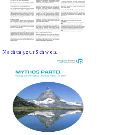
N a ch tra g z u r S ch w e iz