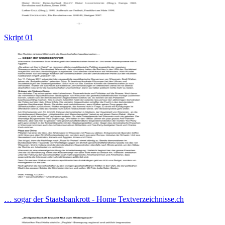
Skript 01
… sogar der Staatsbankrott - Home Textverzeichnisse.ch