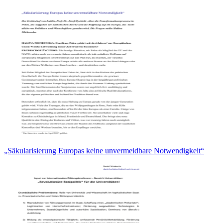
„Säkularisierung Europas keine unvermeidbare Notwendigkeit“