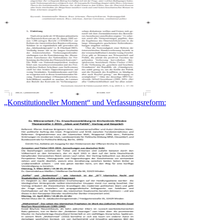
„Konstitutioneller Moment“ und Verfassungsreform: