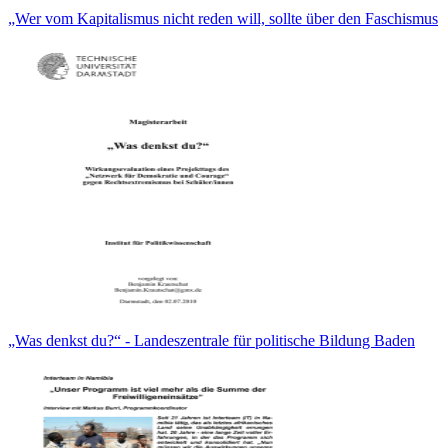
„Wer vom Kapitalismus nicht reden will, sollte über den Faschismus
„Was denkst du?“ - Landeszentrale für politische Bildung Baden