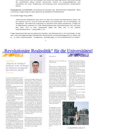
„Revolutionäre Realpolitik“ für die Universitäten!