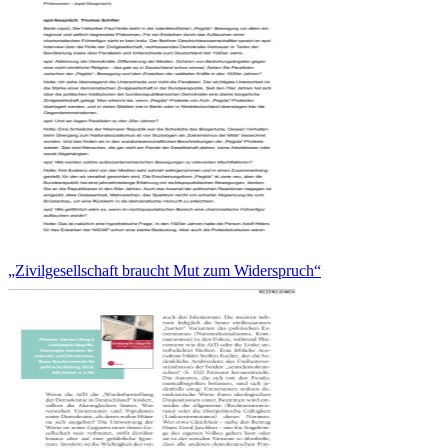
„Zivilgesellschaft braucht Mut zum Widerspruch“