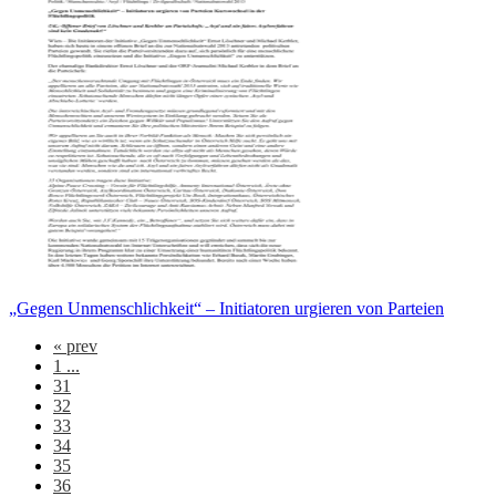
„Gegen Unmenschlichkeit“ – Initiatoren urgieren von Parteien
«
prev
1 ...
31
32
33
34
35
36