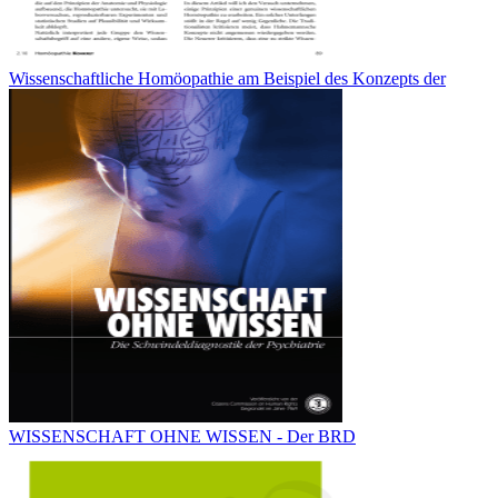
Wissenschaftliche Homöopathie am Beispiel des Konzepts der
WISSENSCHAFT OHNE WISSEN - Der BRD