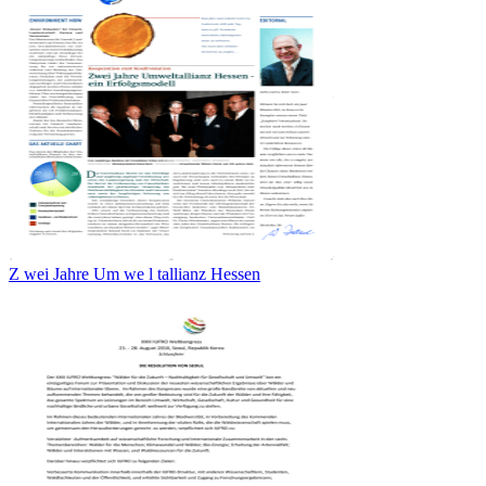
Z wei Jahre Um we l tallianz Hessen