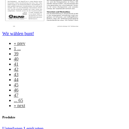
Wir wählen bunt!
«
prev
1 ...
39
40
41
42
43
44
45
46
47
... 65
»
next
Produkte
Unterlagen
Lernkarten