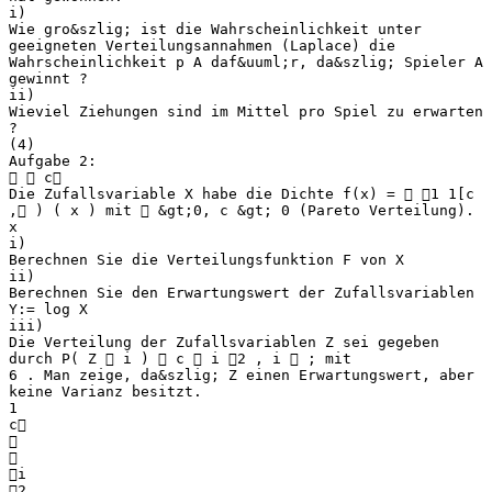
i)
Wie gro&szlig; ist die Wahrscheinlichkeit unter
geeigneten Verteilungsannahmen (Laplace) die
Wahrscheinlichkeit p A daf&uuml;r, da&szlig; Spieler A
gewinnt ?
ii)
Wieviel Ziehungen sind im Mittel pro Spiel zu erwarten
?
(4)
Aufgabe 2:
  c
Die Zufallsvariable X habe die Dichte f(x) =  1 1[c
, ) ( x ) mit  &gt;0, c &gt; 0 (Pareto Verteilung).
x
i)
Berechnen Sie die Verteilungsfunktion F von X
ii)
Berechnen Sie den Erwartungswert der Zufallsvariablen
Y:= log X
iii)
Die Verteilung der Zufallsvariablen Z sei gegeben
durch P( Z  i )  c  i 2 , i  ; mit
6 . Man zeige, da&szlig; Z einen Erwartungswert, aber
keine Varianz besitzt.
1
c


i
2