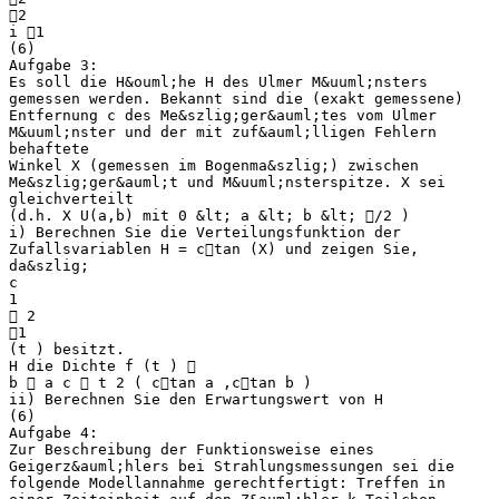
2
i 1
(6)
Aufgabe 3:
Es soll die H&ouml;he H des Ulmer M&uuml;nsters
gemessen werden. Bekannt sind die (exakt gemessene)
Entfernung c des Me&szlig;ger&auml;tes vom Ulmer
M&uuml;nster und der mit zuf&auml;lligen Fehlern
behaftete
Winkel X (gemessen im Bogenma&szlig;) zwischen
Me&szlig;ger&auml;t und M&uuml;nsterspitze. X sei
gleichverteilt
(d.h. X U(a,b) mit 0 &lt; a &lt; b &lt; /2 )
i) Berechnen Sie die Verteilungsfunktion der
Zufallsvariablen H = ctan (X) und zeigen Sie,
da&szlig;
c
1
 2
1
(t ) besitzt.
H die Dichte f (t ) 
b  a c  t 2 ( ctan a ,ctan b )
ii) Berechnen Sie den Erwartungswert von H
(6)
Aufgabe 4:
Zur Beschreibung der Funktionsweise eines
Geigerz&auml;hlers bei Strahlungsmessungen sei die
folgende Modellannahme gerechtfertigt: Treffen in