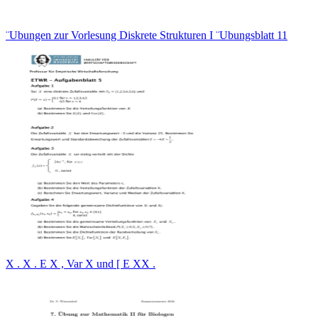
¨Ubungen zur Vorlesung Diskrete Strukturen I ¨Ubungsblatt 11
X . X . E X , Var X und [ E XX .