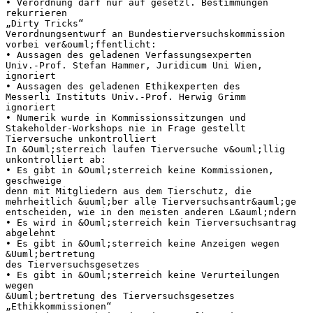
• Verordnung darf nur auf gesetzl. Bestimmungen
rekurrieren
„Dirty Tricks“
Verordnungsentwurf an Bundestierversuchskommission
vorbei ver&ouml;ffentlicht:
• Aussagen des geladenen Verfassungsexperten
Univ.-Prof. Stefan Hammer, Juridicum Uni Wien,
ignoriert
• Aussagen des geladenen Ethikexperten des
Messerli Instituts Univ.-Prof. Herwig Grimm
ignoriert
• Numerik wurde in Kommissionssitzungen und
Stakeholder-Workshops nie in Frage gestellt
Tierversuche unkontrolliert
In &Ouml;sterreich laufen Tierversuche v&ouml;llig
unkontrolliert ab:
• Es gibt in &Ouml;sterreich keine Kommissionen,
geschweige
denn mit Mitgliedern aus dem Tierschutz, die
mehrheitlich &uuml;ber alle Tierversuchsantr&auml;ge
entscheiden, wie in den meisten anderen L&auml;ndern
• Es wird in &Ouml;sterreich kein Tierversuchsantrag
abgelehnt
• Es gibt in &Ouml;sterreich keine Anzeigen wegen
&Uuml;bertretung
des Tierversuchsgesetzes
• Es gibt in &Ouml;sterreich keine Verurteilungen
wegen
&Uuml;bertretung des Tierversuchsgesetzes
„Ethikkommissionen“