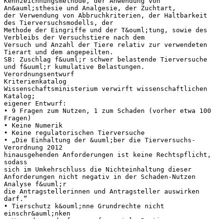
Kennzeichnungsmethode, der Anwendung von
An&auml;sthesie und Analgesie, der Zuchtart,
der Verwendung von Abbruchkriterien, der Haltbarkeit
des Tierversuchsmodells, der
Methode der Eingriffe und der T&ouml;tung, sowie des
Verbleibs der Versuchstiere nach dem
Versuch und Anzahl der Tiere relativ zur verwendeten
Tierart und dem angepeilten.
SB: Zuschlag f&uuml;r schwer belastende Tierversuche
und f&uuml;r kumulative Belastungen.
Verordnungsentwurf
Kriterienkatalog
Wissenschaftsministerium verwirft wissenschaftlichen
Katalog;
eigener Entwurf:
• 9 Fragen zum Nutzen, 1 zum Schaden (vorher etwa 100
Fragen)
• Keine Numerik
• Keine regulatorischen Tierversuche
• „Die Einhaltung der &uuml;ber die Tierversuchs-
Verordnung 2012
hinausgehenden Anforderungen ist keine Rechtspflicht,
sodass
sich im Umkehrschluss die Nichteinhaltung dieser
Anforderungen nicht negativ in der Schaden-Nutzen
Analyse f&uuml;r
die Antragstellerinnen und Antragsteller auswirken
darf.“
• Tierschutz k&ouml;nne Grundrechte nicht
einschr&auml;nken