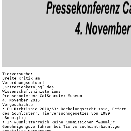
Tierversuche:
Breite Kritik am
Verordnungsentwurf
„Kriterienkatalog“ des
Wissenschaftsministeriums
Pressekonferenz Caf&eacute; Museum
4. November 2015
Vorgeschichte
• EU-Richtlinie 2010/63: Deckelungsrichtlinie, Reform
des &ouml;sterr. Tierversuchsgesetzes von 1989
n&ouml;tig
• In &Ouml;sterreich keine Kommissionen f&uuml;r
Genehmigungsverfahren bei Tierversuchsantr&auml;gen
gesetzlich vorgesehen