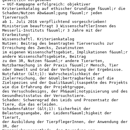
→ VGT-Kampagne erfolgreich: objektiver
Kriterienkatalog auf ethischer Grundlage f&uuml;r die
Schaden/Nutzen Abw&auml;gung f&uuml;r jeden
Tierversuch
ab 1. Juli 2016 verpflichtend vorgeschrieben!
Ministerium beauftragt 3 WissenschaftlerInnen des
Messerli-Instituts f&uuml;r 3 Jahre mit der
Erarbeitung!
Wissenschaftl. Kriterienkatalog
Nutzen: Beitrag des beantragten Tierversuchs zur
Erreichung des Zwecks, Zusatznutzen
im eigenen Wissenschaftsgebiet, Implikationen f&uuml;r
andere Wissenschaftsgebiete, Beitrag
zu den 3R, Nutzen f&uuml;r andere Tierarten,
Nutzbarmachung in der Praxis f&uuml;r Mensch, Tier
oder Umwelt und Grad der Verbreitung der Ergebnisse.
Nutzfaktor (&lt;1): Wahrscheinlichkeit der
Zielerreichung, der &Uuml;bertragbarkeit auf die
Zielspezies und der Qualit&auml;tsaspekte des Projekts
wie die Erfahrung der Projektgruppe,
des Versuchsdesigns, der Ph&auml;notypisierung und des
Gesundheitsstatus der Versuchstiere.
Schaden: Schweregrad des Leids und Prozentsatz der
Tiere, die das erleiden.
Schadensfaktor (&lt;1): Sicherheit der
Belastungsangabe, der Leidensf&auml;higkeit der
Tierart,
der Ausbildung der TierpflegerInnen, der Anwendung der
3R, der