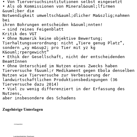
• Von Tierversuchsinstitutionen selbst eingesetzt
• Als ob Kommissionen von Mineral&ouml;lfirmen
&uuml;ber die
Notwendigkeit umweltsch&auml;dlicher Ma&szlig;nahmen
bei
ihren Bohrungen entscheiden k&ouml;nnten!
→ sind reines Feigenblatt
Kritik des VGT
• Ohne Numerik keine objektive Bewertung;
Tierhaltungsverordnung: nicht „Tiere genug Platz“,
sondern „xy m&sup2; pro Tier mit yz kg
K&ouml;rpergewicht“
• Ethik der Gesellschaft, nicht der entscheidenden
BeamtInnen
• Ohne Unterschied im Nutzen eines Zwecks haben
Tierversuche f&uuml;r Medikament gegen Ebola denselben
Nutzen wie Tierversuche zur Verbesserung der
landwirtschaftlichen Produktionsbedingungen (36
Tierversuche dazu 2014)
• Viel zu wenig differenziert in der Erfassung des
Nutzens,
Zugehörige Unterlagen