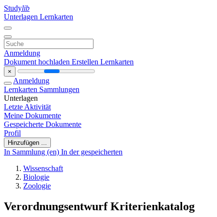
Study
lib
Unterlagen
Lernkarten
Anmeldung
Dokument hochladen
Erstellen Lernkarten
×
Anmeldung
Lernkarten
Sammlungen
Unterlagen
Letzte Aktivität
Meine Dokumente
Gespeicherte Dokumente
Profil
Hinzufügen ...
In Sammlung (en)
In der gespeicherten
Wissenschaft
Biologie
Zoologie
Verordnungsentwurf Kriterienkatalog