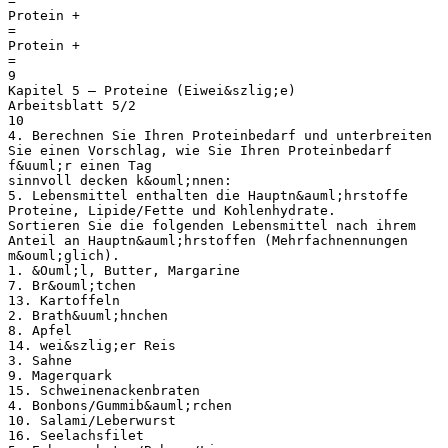
=
Protein +
=
Protein +
=
9
Kapitel 5 – Proteine (Eiwei&szlig;e)
Arbeitsblatt 5/2
10
4. Berechnen Sie Ihren Proteinbedarf und unterbreiten
Sie einen Vorschlag, wie Sie Ihren Proteinbedarf
f&uuml;r einen Tag
sinnvoll decken k&ouml;nnen:
5. Lebensmittel enthalten die Hauptn&auml;hrstoffe
Proteine, Lipide/Fette und Kohlenhydrate.
Sortieren Sie die folgenden Lebensmittel nach ihrem
Anteil an Hauptn&auml;hrstoffen (Mehrfachnennungen
m&ouml;glich).
1. &Ouml;l, Butter, Margarine
7. Br&ouml;tchen
13. Kartoffeln
2. Brath&uuml;hnchen
8. Apfel
14. wei&szlig;er Reis
3. Sahne
9. Magerquark
15. Schweinenackenbraten
4. Bonbons/Gummib&auml;rchen
10. Salami/Leberwurst
16. Seelachsfilet