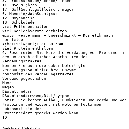
5. Erbsenschoten/Bohnen/Linsen
11. M&ouml;hren
17. Gefl&uuml;gelfleisch, mager
6. Mandeln/Waln&uuml;sse
12. Mayonnaise
18. Schokolade
viel Fette enthalten
viel Kohlenhydrate enthalten
&copy; westermann – Ungeschminkt – Kosmetik nach
Lernfeldern
Arbeitsbl&auml;tter BN 5840
viel Protein enthalten
6. Beschreiben Sie kurz die Verdauung von Proteinen in
den unterschiedlichen Abschnitten des
Verdauungstraktes.
Nennen Sie auch die dabei beteiligten
Verdauungss&auml;fte bzw. Enzyme.
Abschnitt des Verdauungstraktes
Verdauungsgeschehen
Mund
Magen
D&uuml;nndarm
D&uuml;nndarmwand/Blut/Lymphe
Fazit: Sie kennen Aufbau, Funktionen und Verdauung von
Proteinen und wissen, mit welchen fettarmen
Lebensmitteln der
Proteinbedarf gedeckt werden kann.
Zugehörige Unterlagen