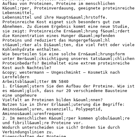
Aufbau von Proteinen, Proteine im menschlichen
K&ouml;rper, Proteinverdauung, geeignete proteinreiche
Lebensmittel,
Lebensmittel und ihre Hauptn&auml;hrstoffe.
Proteinreiche Kost eignet sich besonders gut zum
Abnehmen. Zu diesem Ergebnis kommt eine neue Studie,
sie zeigt: Proteinreiche Ern&auml;hrung f&ouml;rdert
die Konzentration eines Hunger d&auml;mpfenden
Proteins und reduziert das Hungergef&uuml;hl
st&auml;rker als Di&auml;ten, die viel Fett oder viele
Kohlenhydrate enthalten.
Wie beurteilen Sie eine solche Ern&auml;hrungsform
unter Ber&uuml;cksichtigung unseres tats&auml;chlichen
Proteinbedarfs? Beinhaltet eine extrem proteinreiche
Kost auch Nachteile?
&copy; westermann – Ungeschminkt – Kosmetik nach
Lernfeldern
Arbeitsbl&auml;tter BN 5840
1. Erl&auml;utern Sie den Aufbau der Proteine. Wie ist
es m&ouml;glich, dass nur 20 verschiedene Bausteine
eine ungeheure
Vielfalt an Proteinen bilden k&ouml;nnen?
Nutzen Sie in Ihrer Erl&auml;uterung die Begriffe:
Aminos&auml;uren, essenziell, Polypeptid,
Aminnos&auml;urenfrequenz
2. Im menschlichen K&ouml;rper kommen globul&auml;re
und fibrill&auml;re Proteine vor.
Wodurch unterscheiden sie sich? Ordnen Sie durch
Verbindungslinien zu.
Eigenschaften der Proteine