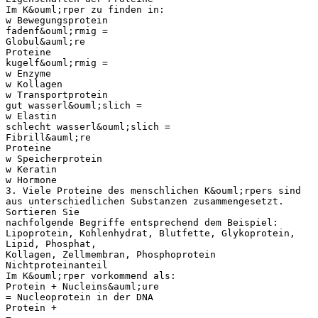
Im K&ouml;rper zu finden in:
w Bewegungsprotein
fadenf&ouml;rmig =
Globul&auml;re
Proteine
kugelf&ouml;rmig =
w Enzyme
w Kollagen
w Transportprotein
gut wasserl&ouml;slich =
w Elastin
schlecht wasserl&ouml;slich =
Fibrill&auml;re
Proteine
w Speicherprotein
w Keratin
w Hormone
3. Viele Proteine des menschlichen K&ouml;rpers sind
aus unterschiedlichen Substanzen zusammengesetzt.
Sortieren Sie
nachfolgende Begriffe entsprechend dem Beispiel:
Lipoprotein, Kohlenhydrat, Blutfette, Glykoprotein,
Lipid, Phosphat,
Kollagen, Zellmembran, Phosphoprotein
Nichtproteinanteil
Im K&ouml;rper vorkommend als:
Protein + Nucleins&auml;ure
= Nucleoprotein in der DNA
Protein +