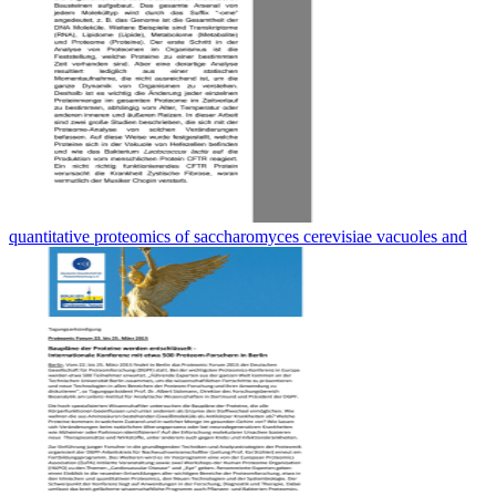
quantitative proteomics of saccharomyces cerevisiae vacuoles and