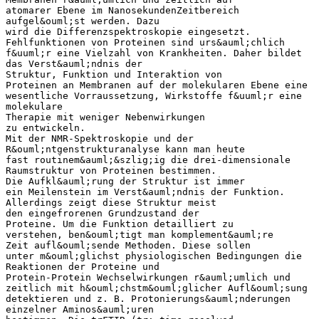
atomarer Ebene im NanosekundenZeitbereich
aufgel&ouml;st werden. Dazu
wird die Differenzspektroskopie eingesetzt.
Fehlfunktionen von Proteinen sind urs&auml;chlich
f&uuml;r eine Vielzahl von Krankheiten. Daher bildet
das Verst&auml;ndnis der
Struktur, Funktion und Interaktion von
Proteinen an Membranen auf der molekularen Ebene eine
wesentliche Vorraussetzung, Wirkstoffe f&uuml;r eine
molekulare
Therapie mit weniger Nebenwirkungen
zu entwickeln.
Mit der NMR-Spektroskopie und der
R&ouml;ntgenstrukturanalyse kann man heute
fast routinem&auml;&szlig;ig die drei-dimensionale
Raumstruktur von Proteinen bestimmen.
Die Aufkl&auml;rung der Struktur ist immer
ein Meilenstein im Verst&auml;ndnis der Funktion.
Allerdings zeigt diese Struktur meist
den eingefrorenen Grundzustand der
Proteine. Um die Funktion detailliert zu
verstehen, ben&ouml;tigt man komplement&auml;re
Zeit aufl&ouml;sende Methoden. Diese sollen
unter m&ouml;glichst physiologischen Bedingungen die
Reaktionen der Proteine und
Protein-Protein Wechselwirkungen r&auml;umlich und
zeitlich mit h&ouml;chstm&ouml;glicher Aufl&ouml;sung
detektieren und z. B. Protonierungs&auml;nderungen
einzelner Aminos&auml;uren