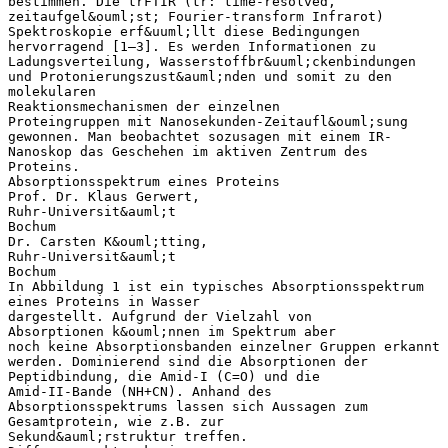
bestimmen. Die trFTIR (tr: time-resolved,
zeitaufgel&ouml;st; Fourier-transform Infrarot)
Spektroskopie erf&uuml;llt diese Bedingungen
hervorragend [1–3]. Es werden Informationen zu
Ladungsverteilung, Wasserstoffbr&uuml;ckenbindungen
und Protonierungszust&auml;nden und somit zu den
molekularen
Reaktionsmechanismen der einzelnen
Proteingruppen mit Nanosekunden-Zeitaufl&ouml;sung
gewonnen. Man beobachtet sozusagen mit einem IR-
Nanoskop das Geschehen im aktiven Zentrum des
Proteins.
Absorptionsspektrum eines Proteins
Prof. Dr. Klaus Gerwert,
Ruhr-Universit&auml;t
Bochum
Dr. Carsten K&ouml;tting,
Ruhr-Universit&auml;t
Bochum
In Abbildung 1 ist ein typisches Absorptionsspektrum
eines Proteins in Wasser
dargestellt. Aufgrund der Vielzahl von
Absorptionen k&ouml;nnen im Spektrum aber
noch keine Absorptionsbanden einzelner Gruppen erkannt
werden. Dominierend sind die Absorptionen der
Peptidbindung, die Amid-I (C=O) und die
Amid-II-Bande (NH+CN). Anhand des
Absorptionsspektrums lassen sich Aussagen zum
Gesamtprotein, wie z.B. zur
Sekund&auml;rstruktur treffen.