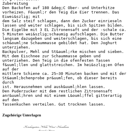
Zubereitung
Den Backofen auf 180 &deg;C Ober- und Unterhitze
vorheizen. F&uuml;r den Teig die Eier trennen. Das
Eiwei&szlig; mit
dem Salz steif schlagen, dann den Zucker einrieseln
lassen und weiter schlagen, bis sich Spitzen bilden.
Die Eigelbe mit 3 EL Zitronensaft und der -schale ca.
5 Minuten wei&szlig;schaumig aufschlagen. Die Butter
langsam dazugeben und weiterschlagen, bis sich eine
sch&ouml;ne Schaummasse gebildet hat. Den Joghurt
unterziehen.
Backpulver, Mehl und St&auml;rke mischen und sieben.
Mit dem Eischnee zur Schaummasse geben und
unterziehen. Den Teig in die ofenfesten Tassen
f&uuml;llen und glattstreichen. Im hei&szlig;en Ofen
auf der
mittlere Schiene ca. 25–30 Minuten backen und mit der
St&auml;bchenprobe pr&uuml;fen, ob dieser bereits
durch
ist. Herausnehmen und ausk&uuml;hlen lassen.
Den Puderzucker mit dem restlichen Zitronensaft
anr&uuml;hren und mit einem L&ouml;ffel gitterartig
auf den
Zugehörige Unterlagen