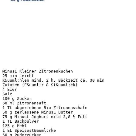
MinusL Kleiner Zitronenkuchen
25 min Leicht
K&uuml;hlen mind. 2 h, Backzeit ca. 30 min
Zutaten (F&uuml;r 8 St&uuml;ck)
4 Eier
Salz
100 g Zucker
60 ml Zitronensaft
1 TL abgeriebene Bio-Zitronenschale
50 g zerlassene MinusL Butter
75 g MinusL Joghurt mild 3,8 % Fett
1 TL Backpulver
125 g Mehl
1 EL Speisest&auml;rke
50 g Puderzucker