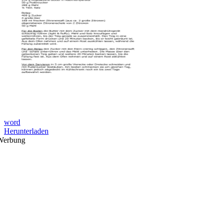
word
Herunterladen
Werbung