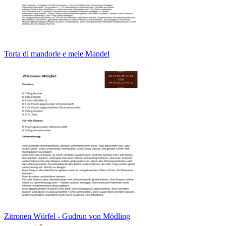
Torta di mandorle e mele Mandel
Zitronen Würfel - Gudrun von Mödling