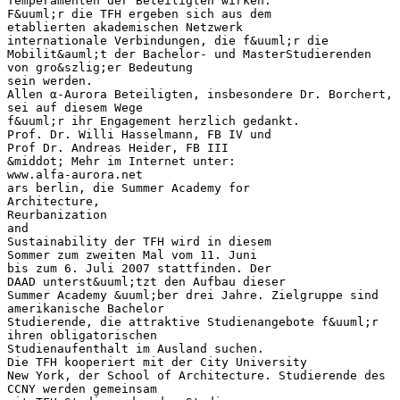
Temperamenten der Beteiligten wirken.
F&uuml;r die TFH ergeben sich aus dem
etablierten akademischen Netzwerk
internationale Verbindungen, die f&uuml;r die
Mobilit&auml;t der Bachelor- und MasterStudierenden
von gro&szlig;er Bedeutung
sein werden.
Allen α-Aurora Beteiligten, insbesondere Dr. Borchert,
sei auf diesem Wege
f&uuml;r ihr Engagement herzlich gedankt.
Prof. Dr. Willi Hasselmann, FB IV und
Prof Dr. Andreas Heider, FB III
&middot; Mehr im Internet unter:
www.alfa-aurora.net
ars berlin, die Summer Academy for
Architecture,
Reurbanization
and
Sustainability der TFH wird in diesem
Sommer zum zweiten Mal vom 11. Juni
bis zum 6. Juli 2007 stattfinden. Der
DAAD unterst&uuml;tzt den Aufbau dieser
Summer Academy &uuml;ber drei Jahre. Zielgruppe sind
amerikanische Bachelor
Studierende, die attraktive Studienangebote f&uuml;r
ihren obligatorischen
Studienaufenthalt im Ausland suchen.
Die TFH kooperiert mit der City University
New York, der School of Architecture. Studierende des
CCNY werden gemeinsam