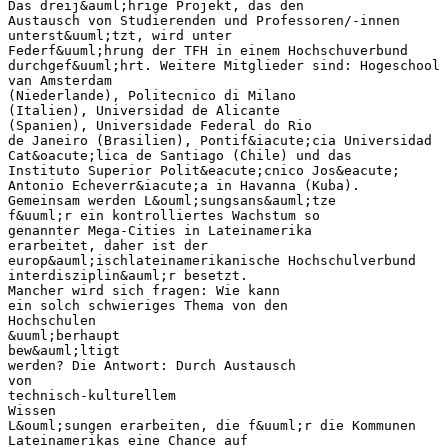
Das dreij&auml;hrige Projekt, das den
Austausch von Studierenden und Professoren/-innen
unterst&uuml;tzt, wird unter
Federf&uuml;hrung der TFH in einem Hochschuverbund
durchgef&uuml;hrt. Weitere Mitglieder sind: Hogeschool
van Amsterdam
(Niederlande), Politecnico di Milano
(Italien), Universidad de Alicante
(Spanien), Universidade Federal do Rio
de Janeiro (Brasilien), Pontif&iacute;cia Universidad
Cat&oacute;lica de Santiago (Chile) und das
Instituto Superior Polit&eacute;cnico Jos&eacute;
Antonio Echeverr&iacute;a in Havanna (Kuba).
Gemeinsam werden L&ouml;sungsans&auml;tze
f&uuml;r ein kontrolliertes Wachstum so
genannter Mega-Cities in Lateinamerika
erarbeitet, daher ist der
europ&auml;ischlateinamerikanische Hochschulverbund
interdisziplin&auml;r besetzt.
Mancher wird sich fragen: Wie kann
ein solch schwieriges Thema von den
Hochschulen
&uuml;berhaupt
bew&auml;ltigt
werden? Die Antwort: Durch Austausch
von
technisch-kulturellem
Wissen
L&ouml;sungen erarbeiten, die f&uuml;r die Kommunen
Lateinamerikas eine Chance auf