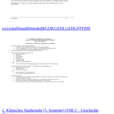
xxxxxhgfljgasdlfglasgkdfkGDKGEDLGEHGFFFfffff
1. Klinisches Studienjahr (5. Semester) QSB 2 – Geschichte,