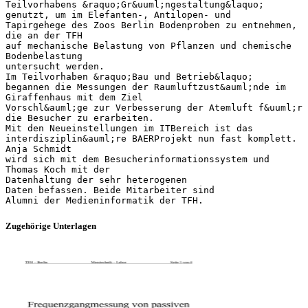
Teilvorhabens &raquo;Gr&uuml;ngestaltung&laquo;
genutzt, um im Elefanten-, Antilopen- und
Tapirgehege des Zoos Berlin Bodenproben zu entnehmen,
die an der TFH
auf mechanische Belastung von Pflanzen und chemische
Bodenbelastung
untersucht werden.
Im Teilvorhaben &raquo;Bau und Betrieb&laquo;
begannen die Messungen der Raumluftzust&auml;nde im
Giraffenhaus mit dem Ziel
Vorschl&auml;ge zur Verbesserung der Atemluft f&uuml;r
die Besucher zu erarbeiten.
Mit den Neueinstellungen im ITBereich ist das
interdisziplin&auml;re BAERProjekt nun fast komplett.
Anja Schmidt
wird sich mit dem Besucherinformationssystem und
Thomas Koch mit der
Datenhaltung der sehr heterogenen
Daten befassen. Beide Mitarbeiter sind
Zugehörige Unterlagen