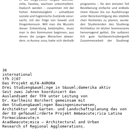
36
international
tfh 2|07
Das Projekt αLFA-AURORA
Drei Studieng&auml;nge in S&uuml;damerika aktiv
Seit zwei Jahren koordiniert das
Auslandsamt der TFH unter Leitung von
Dr. Karlheinz Borchert gemeinsam mit
den Studieng&auml;ngen Bauingenieurwesen,
Architektur und Garten- und Landschaftsplanung das von
der EU gef&ouml;rderte Projekt Am&eacute;rica Latina
Formaci&oacute;n
Acad&eacute;mica – Architectural and Urban
Research of Regional Agglomerations.