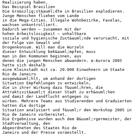
Realisierung haben.
Das Beispiel Brasilien
Die Gro&szlig;st&auml;dte in Brasilien explodieren.
Junge Menschen fliehen vom Lande
in die Mega-Cities. Illegale Wohnbezirke, Favelas,
wachsen unkontrolliert.
Dadurch werden – zusammen mit der
hohen Arbeitslosigkeit – unhaltbare
soziale und hygienische Zust&auml;nde verursacht, mit
der Folge von Gewalt und
Drogenkonsum. Will man die Wurzeln
dieser Entwicklung bek&auml;mpfen, muss
man in den Kommunen beginnen, aus
denen die jungen Menschen abwandern. α-Aurora 2005
hatte sich deshalb
eine Kleinstadt mit ca. 20.000 Einwohnern im Staate
Rio de Janeiro
ausgew&auml;hlt, um anhand der dortigen
Situation Empfehlungen zu entwickeln,
die in ihrer Wirkung dazu f&uuml;hren, die
Attraktivit&auml;t dieser Stadt zu erh&ouml;hen
und damit der Landflucht entgegen zu
wirken. Mehrere Teams aus Studierenden und Graduierten
hatten die dortige
Situation analysiert und f&uuml;r den Workshop 2005 in
Rio de Janeiro vorbereitet.
Die Ergebnisse wurden auch dem B&uuml;rgermeister, der
Stadtverwaltung, den
Abgeordneten des Staates Rio de
Janeiro und der Presse vorgestellt.