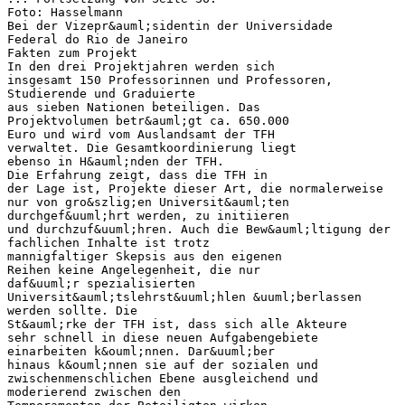
Foto: Hasselmann
Bei der Vizepr&auml;sidentin der Universidade
Federal do Rio de Janeiro
Fakten zum Projekt
In den drei Projektjahren werden sich
insgesamt 150 Professorinnen und Professoren,
Studierende und Graduierte
aus sieben Nationen beteiligen. Das
Projektvolumen betr&auml;gt ca. 650.000
Euro und wird vom Auslandsamt der TFH
verwaltet. Die Gesamtkoordinierung liegt
ebenso in H&auml;nden der TFH.
Die Erfahrung zeigt, dass die TFH in
der Lage ist, Projekte dieser Art, die normalerweise
nur von gro&szlig;en Universit&auml;ten
durchgef&uuml;hrt werden, zu initiieren
und durchzuf&uuml;hren. Auch die Bew&auml;ltigung der
fachlichen Inhalte ist trotz
mannigfaltiger Skepsis aus den eigenen
Reihen keine Angelegenheit, die nur
daf&uuml;r spezialisierten
Universit&auml;tslehrst&uuml;hlen &uuml;berlassen
werden sollte. Die
St&auml;rke der TFH ist, dass sich alle Akteure
sehr schnell in diese neuen Aufgabengebiete
einarbeiten k&ouml;nnen. Dar&uuml;ber
hinaus k&ouml;nnen sie auf der sozialen und
zwischenmenschlichen Ebene ausgleichend und
moderierend zwischen den