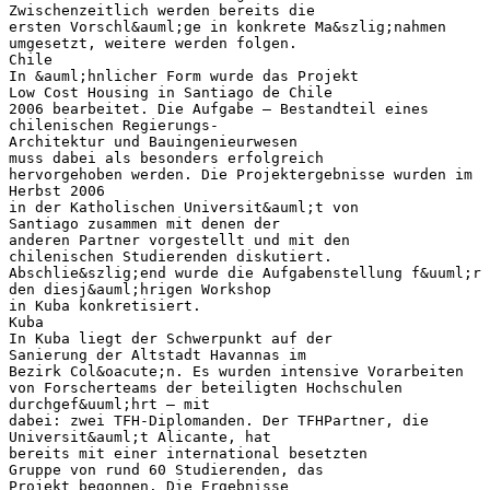
Zwischenzeitlich werden bereits die
ersten Vorschl&auml;ge in konkrete Ma&szlig;nahmen
umgesetzt, weitere werden folgen.
Chile
In &auml;hnlicher Form wurde das Projekt
Low Cost Housing in Santiago de Chile
2006 bearbeitet. Die Aufgabe – Bestandteil eines
chilenischen Regierungs-
Architektur und Bauingenieurwesen
muss dabei als besonders erfolgreich
hervorgehoben werden. Die Projektergebnisse wurden im
Herbst 2006
in der Katholischen Universit&auml;t von
Santiago zusammen mit denen der
anderen Partner vorgestellt und mit den
chilenischen Studierenden diskutiert.
Abschlie&szlig;end wurde die Aufgabenstellung f&uuml;r
den diesj&auml;hrigen Workshop
in Kuba konkretisiert.
Kuba
In Kuba liegt der Schwerpunkt auf der
Sanierung der Altstadt Havannas im
Bezirk Col&oacute;n. Es wurden intensive Vorarbeiten
von Forscherteams der beteiligten Hochschulen
durchgef&uuml;hrt – mit
dabei: zwei TFH-Diplomanden. Der TFHPartner, die
Universit&auml;t Alicante, hat
bereits mit einer international besetzten
Gruppe von rund 60 Studierenden, das
Projekt begonnen. Die Ergebnisse