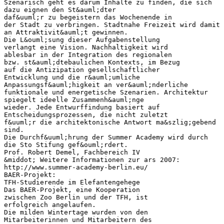
Szenarisch geht es darum Inhalte zu finden, die sich
dazu eignen den St&auml;dter
daf&uuml;r zu begeistern das Wochenende in
der Stadt zu verbringen. Stadtnahe Freizeit wird damit
an Attraktivit&auml;t gewinnen.
Die L&ouml;sung dieser Aufgabenstellung
verlangt eine Vision. Nachhaltigkeit wird
ablesbar in der Integration des regionalen
bzw. st&auml;dtebaulichen Kontexts, im Bezug
auf die Antizipation gesellschaftlicher
Entwicklung und die r&auml;umliche
Anpassungsf&auml;higkeit an ver&auml;nderliche
funktionale und energetische Szenarien. Architektur
spiegelt ideelle Zusammenh&auml;nge
wieder. Jede Entwurffindung basiert auf
Entscheidungsprozessen, die nicht zuletzt
f&uuml;r die architektonische Antwort ma&szlig;gebend
sind.
Die Durchf&uuml;hrung der Summer Academy wird durch
die Sto Stifung gef&ouml;rdert.
Prof. Robert Demel, Fachbereich IV
&middot; Weitere Informationen zur ars 2007:
http://www.summer-academy-berlin.eu/
BAER-Projekt:
TFH-Studierende im Elefantengehege
Das BAER-Projekt, eine Kooperation
zwischen Zoo Berlin und der TFH, ist
erfolgreich angelaufen.
Die milden Wintertage wurden von den
Mitarbeiterinnen und Mitarbeitern des