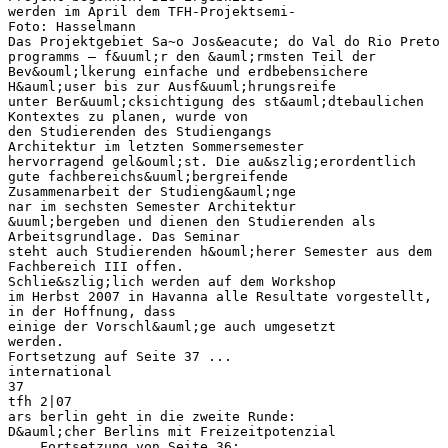
werden im April dem TFH-Projektsemi-
Foto: Hasselmann
Das Projektgebiet Sa~o Jos&eacute; do Val do Rio Preto
programms – f&uuml;r den &auml;rmsten Teil der
Bev&ouml;lkerung einfache und erdbebensichere
H&auml;user bis zur Ausf&uuml;hrungsreife
unter Ber&uuml;cksichtigung des st&auml;dtebaulichen
Kontextes zu planen, wurde von
den Studierenden des Studiengangs
Architektur im letzten Sommersemester
hervorragend gel&ouml;st. Die au&szlig;erordentlich
gute fachbereichs&uuml;bergreifende
Zusammenarbeit der Studieng&auml;nge
nar im sechsten Semester Architektur
&uuml;bergeben und dienen den Studierenden als
Arbeitsgrundlage. Das Seminar
steht auch Studierenden h&ouml;herer Semester aus dem
Fachbereich III offen.
Schlie&szlig;lich werden auf dem Workshop
im Herbst 2007 in Havanna alle Resultate vorgestellt,
in der Hoffnung, dass
einige der Vorschl&auml;ge auch umgesetzt
werden.
Fortsetzung auf Seite 37 ...
international
37
tfh 2|07
ars berlin geht in die zweite Runde:
D&auml;cher Berlins mit Freizeitpotenzial
... Fortsetzung von Seite 36: