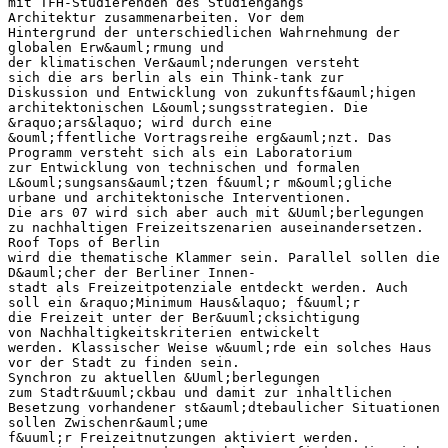
mit TFH-Studierenden des Studiengangs
Architektur zusammenarbeiten. Vor dem
Hintergrund der unterschiedlichen Wahrnehmung der
globalen Erw&auml;rmung und
der klimatischen Ver&auml;nderungen versteht
sich die ars berlin als ein Think-tank zur
Diskussion und Entwicklung von zukunftsf&auml;higen
architektonischen L&ouml;sungsstrategien. Die
&raquo;ars&laquo; wird durch eine
&ouml;ffentliche Vortragsreihe erg&auml;nzt. Das
Programm versteht sich als ein Laboratorium
zur Entwicklung von technischen und formalen
L&ouml;sungsans&auml;tzen f&uuml;r m&ouml;gliche
urbane und architektonische Interventionen.
Die ars 07 wird sich aber auch mit &Uuml;berlegungen
zu nachhaltigen Freizeitszenarien auseinandersetzen.
Roof Tops of Berlin
wird die thematische Klammer sein. Parallel sollen die
D&auml;cher der Berliner Innen-
stadt als Freizeitpotenziale entdeckt werden. Auch
soll ein &raquo;Minimum Haus&laquo; f&uuml;r
die Freizeit unter der Ber&uuml;cksichtigung
von Nachhaltigkeitskriterien entwickelt
werden. Klassischer Weise w&uuml;rde ein solches Haus
vor der Stadt zu finden sein.
Synchron zu aktuellen &Uuml;berlegungen
zum Stadtr&uuml;ckbau und damit zur inhaltlichen
Besetzung vorhandener st&auml;dtebaulicher Situationen
sollen Zwischenr&auml;ume
f&uuml;r Freizeitnutzungen aktiviert werden.