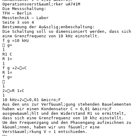
Operationsverst&auml;rker uA741M
Die Messschaltung:
TFH – Berlin
Messtechnik – Labor
Seite 3 von 4
Bestimmung der Au&szlig;enbeschaltung:
Die Schaltung soll so dimensioniert werden, dass sich
eine Grenzfrequenz von 10 kHz einstellt.
f g =10 kHz
 g=
1
R1 C
R 1=
1
f g ∗2∗∗C
R 1=
f g=

1
2∗∗R 1∗C
1
10 kHz∗2∗∗0,01 &micro;F
Aus den uns zur Verf&uuml;gung stehenden Bauelementen
haben wir einen Kondensator C = 0,01 &micro;F
ausgew&auml;hlt und den Widerstand R1 so ermittelt,
dass sich eine Grenzfrequenz von 10 khz einstellt.
Um den Frequenzgang und den Phasengang aufzeichnen zu
k&ouml;nnen, haben wir uns f&uuml;r eine
Verst&auml;rkung V = 1 entschieden.