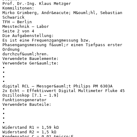
Prof. Dr.-Ing. Klaus Metzger
Kommilitonen:
Mirko Grimberg, Andr&eacute; M&ouml;hl, Sebastian
Schwarick
TFH – Berlin
Messtechnik – Labor
Seite 2 von 4
Die Aufgabenstellung:
Es ist eine Frequenzgangmessung bzw.
Phasengangsmessung f&uuml;r einen Tiefpass erster
Ordnung
durchzuf&uuml;hren.
Verwendete Bauelemente:
Verwendete Ger&auml;te:
•
•
•
•
digital RCL – Messger&auml;t Philips PM 6303A
2x Echt – Effektivwert Digital Multimeter Fluke 45
Oszilloskop [7.1 – 1.9]
Funktionsgenerator
Verwendete Bauteile:
•
•
•
•
Widerstand R1 = 1,59 kΩ
Widerstand R2 = 1,5 kΩ
Kondensator C = 0,01 &micro;F