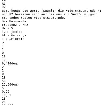
V=
R1
R2
Bemerkung: Die Werte f&uuml;r die Widerst&auml;nde R1
und R2 beziehen sich auf die uns zur Verf&uuml;gung
stehenden realen Widerst&auml;nde.
Die Messwerte:
Frequenz / kHz
Ua / V
∣G  j∣db
∆t / &micro;s
T / &micro;s
φ
1
1
0
18
1000
6,48&deg;
2
1
0
18
500
12,9&deg;
5
0,99
-0,09
18
200