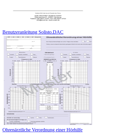
Benutzeranleitung Solisto.DAC
Ohrenärztliche Verordnung einer Hörhilfe