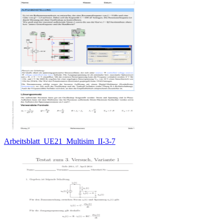
Arbeitsblatt_UE21_Multisim_II-3-7