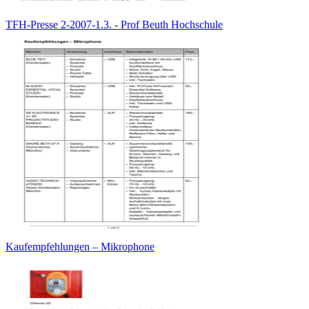
TFH-Presse 2-2007-1.3. - Prof Beuth Hochschule
Kaufempfehlungen – Mikrophone