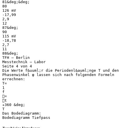
81&deg;&deg;
80
126 mV
-17,99
2,9
12
87&deg;
90
115 mV
-18,78
2,7
11
88&deg;
TFH – Berlin
Messtechnik – Labor
Seite 4 von 4
Die Werte f&uuml;r die Periodenl&auml;nge T und den
Phasenwinkel φ lassen sich nach folgenden Formeln
errechnen:
T=
1
f
=
t
∗360 &deg;
T
Das Bodediagramm: