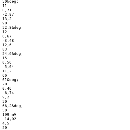
50&deg;
11
0,71
-2,97
13,2
90
52,8&deg;
12
0,67
-3,48
12,6
83
54,6&deg;
15
0,56
-5,04
11,2
66
61&deg;
20
0,46
-6,74
9,2
50
66,2&deg;
50
199 mV
-14,02
4,5
20