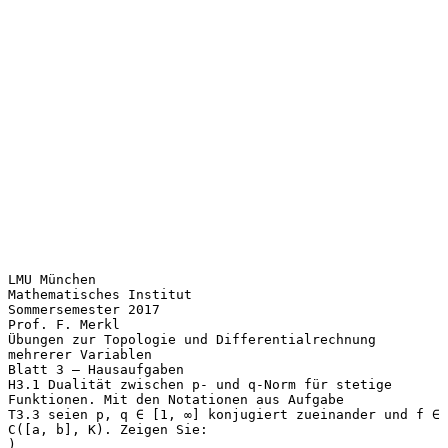
LMU München
Mathematisches Institut
Sommersemester 2017
Prof. F. Merkl
Übungen zur Topologie und Differentialrechnung
mehrerer Variablen
Blatt 3 – Hausaufgaben
H3.1 Dualität zwischen p- und q-Norm für stetige
Funktionen. Mit den Notationen aus Aufgabe
T3.3 seien p, q ∈ [1, ∞] konjugiert zueinander und f ∈
C([a, b], K). Zeigen Sie:
)