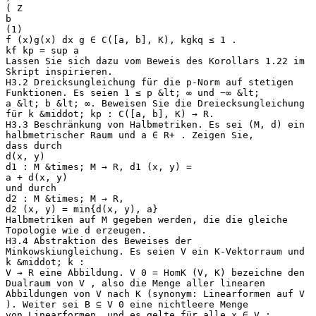
( Z
b
(1)
f (x)g(x) dx g ∈ C([a, b], K), kgkq ≤ 1 .
kf kp = sup a
Lassen Sie sich dazu vom Beweis des Korollars 1.22 im
Skript inspirieren.
H3.2 Dreicksungleichung für die p-Norm auf stetigen
Funktionen. Es seien 1 ≤ p &lt; ∞ und −∞ &lt;
a &lt; b &lt; ∞. Beweisen Sie die Dreiecksungleichung
für k &middot; kp : C([a, b], K) → R.
H3.3 Beschränkung von Halbmetriken. Es sei (M, d) ein
halbmetrischer Raum und a ∈ R+ . Zeigen Sie,
dass durch
d(x, y)
d1 : M &times; M → R, d1 (x, y) =
a + d(x, y)
und durch
d2 : M &times; M → R,
d2 (x, y) = min{d(x, y), a}
Halbmetriken auf M gegeben werden, die die gleiche
Topologie wie d erzeugen.
H3.4 Abstraktion des Beweises der
Minkowskiungleichung. Es seien V ein K-Vektorraum und
k &middot; k :
V → R eine Abbildung. V 0 = HomK (V, K) bezeichne den
Dualraum von V , also die Menge aller linearen
Abbildungen von V nach K (synonym: Linearformen auf V
). Weiter sei B ⊆ V 0 eine nichtleere Menge
von Linearformen, und es gelte für alle x ∈ V :