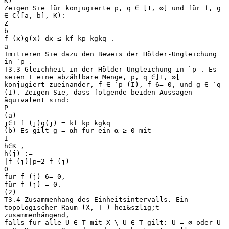
K)
Zeigen Sie für konjugierte p, q ∈ [1, ∞] und für f, g
∈ C([a, b], K):
Z
b
f (x)g(x) dx ≤ kf kp kgkq .
a
Imitieren Sie dazu den Beweis der Hölder-Ungleichung
in `p .
T3.3 Gleichheit in der Hölder-Ungleichung in `p . Es
seien I eine abzählbare Menge, p, q ∈]1, ∞[
konjugiert zueinander, f ∈ `p (I), f 6= 0, und g ∈ `q
(I). Zeigen Sie, dass folgende beiden Aussagen
äquivalent sind:
P
(a)
j∈I f (j)g(j) = kf kp kgkq
(b) Es gilt g = αh für ein α ≥ 0 mit
I
h∈K ,
h(j) :=
|f (j)|p−2 f (j)
0
für f (j) 6= 0,
für f (j) = 0.
(2)
T3.4 Zusammenhang des Einheitsintervalls. Ein
topologischer Raum (X, T ) hei&szlig;t
zusammenhängend,
falls für alle U ∈ T mit X \ U ∈ T gilt: U = ∅ oder U