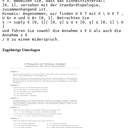
= X. Beweisen Sie, dass das Einheitsintervall
[0, 1], versehen mit der Standardtopologie,
zusammenhängend ist.
Hinweis: Angenommen, wir finden U ∈ T mit X \ U ∈ T ,
U 6= ∅ und U 6= [0, 1]. Betrachten Sie
x := sup{y ∈ [0, 1]| [0, y] ⊆ U ∨ [0, y] ⊆ [0, 1] \ U
}
und führen Sie sowohl die Annahme x ∈ U als auch die
Annahme x ∈
Zugehörige Unterlagen