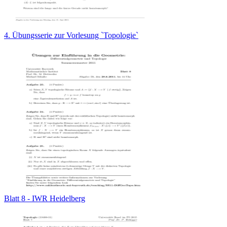
4. Übungsserie zur Vorlesung `Topologie`
Blatt 8 - IWR Heidelberg