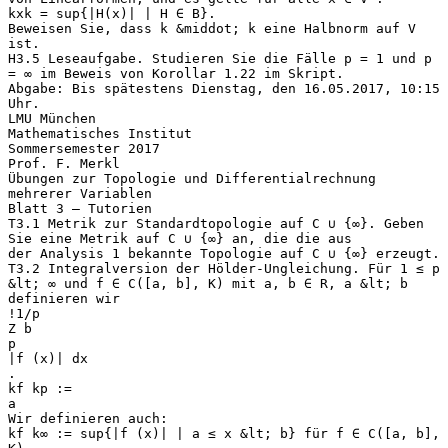
kxk = sup{|H(x)| | H ∈ B}.
Beweisen Sie, dass k &middot; k eine Halbnorm auf V
ist.
H3.5 Leseaufgabe. Studieren Sie die Fälle p = 1 und p
= ∞ im Beweis von Korollar 1.22 im Skript.
Abgabe: Bis spätestens Dienstag, den 16.05.2017, 10:15
Uhr.
LMU München
Mathematisches Institut
Sommersemester 2017
Prof. F. Merkl
Übungen zur Topologie und Differentialrechnung
mehrerer Variablen
Blatt 3 – Tutorien
T3.1 Metrik zur Standardtopologie auf C ∪ {∞}. Geben
Sie eine Metrik auf C ∪ {∞} an, die die aus
der Analysis 1 bekannte Topologie auf C ∪ {∞} erzeugt.
T3.2 Integralversion der Hölder-Ungleichung. Für 1 ≤ p
&lt; ∞ und f ∈ C([a, b], K) mit a, b ∈ R, a &lt; b
definieren wir
!1/p
Z b
p
|f (x)| dx
.
kf kp :=
a
Wir definieren auch:
kf k∞ := sup{|f (x)| | a ≤ x &lt; b} für f ∈ C([a, b],