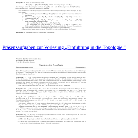
Präsenzaufgaben zur Vorlesung „Einführung in die Topologie “