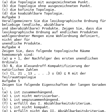
(a) die Topologie mit ausgezeichnetem Punkt.
(b) die Topologie ohne ausgezeichneten Punkt.
(c) die kofinite Topologie.
(d) die koabzählbare Topologie.
Aufgabe 3
Verallgemeinern Sie die lexikographische Ordnung für
beliebige (endliche, abzählbare
und überabzählbare) Produkte. Zeigen Sie, dass die
lexikographische Ordnung auf endlichen Produkten
wohlgeordneter Mengen eine Wohlordnung definiert,
nicht aber für
unendliche Produkte.
Aufgabe 4
Zeigen Sie, dass folgende topologische Räume
homöomorph sind:
(a) ω + 1, der Nachfolger des ersten unendlichen
Ordinals
(b) N̂, die Alexandroff-Kompaktifizierung der
natürlichen Zahlen
(c) {1, 21 , 13 , . . .} ∪ {0} ⊆ R mit der
Teilraumtopologie
Aufgabe 5
Zeigen Sie folgende Eigenschaften der langen Geraden
L:
(a) L ist zusammenhängend.
(e) L ist nicht metrisierbar.
(b) L ist wegzusammenhängend.
(f) L erfüllt das I. Abzählbarkeitskriterium.
(c) L ist nicht kompakt.
(g) L erfüllt nicht das II. Abzählbarkeitskriterium.