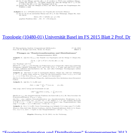
Topologie (10480-01) Universität Basel im FS 2015 Blatt 2 Prof. Dr
“Fouriertransformation und Distributionen” Sommersemester 2012