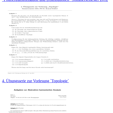
4. Übungsserie zur Vorlesung `Topologie`