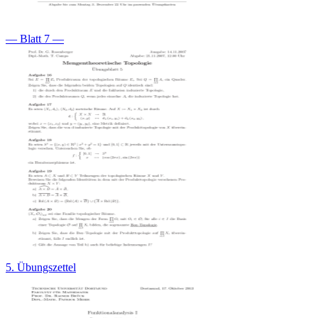
— Blatt 7 —
5. Übungszettel