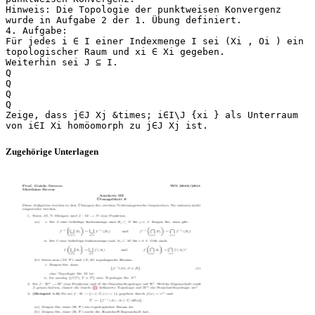
Hinweis: Die Topologie der punktweisen Konvergenz
wurde in Aufgabe 2 der 1. Übung definiert.
4. Aufgabe:
Für jedes i ∈ I einer Indexmenge I sei (Xi , Oi ) ein
topologischer Raum und xi ∈ Xi gegeben.
Weiterhin sei J ⊆ I.
Q
Q
Q
Q
Zeige, dass j∈J Xj &times; i∈I\J {xi } als Unterraum
Zugehörige Unterlagen