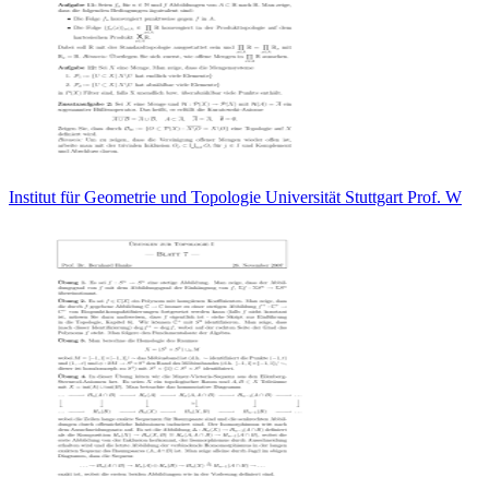
Institut für Geometrie und Topologie Universität Stuttgart Prof. W