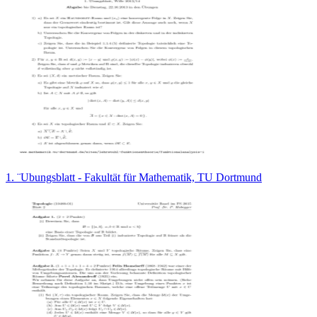
1. ¨Ubungsblatt - Fakultät für Mathematik, TU Dortmund