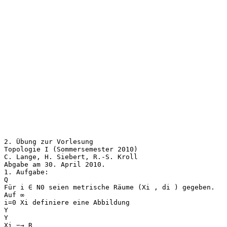
2. Übung zur Vorlesung
Topologie I (Sommersemester 2010)
C. Lange, H. Siebert, R.-S. Kroll
Abgabe am 30. April 2010.
1. Aufgabe:
Q
Für i ∈ N0 seien metrische Räume (Xi , di ) gegeben.
Auf ∞
i=0 Xi definiere eine Abbildung
Y
Y
Xi −→ R