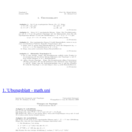
1.¨Ubungsblatt - math.uni