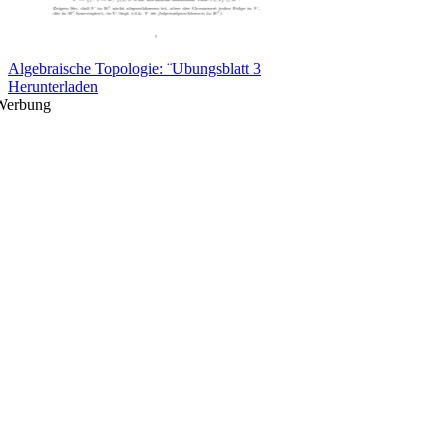
Algebraische Topologie: ¨Ubungsblatt 3
Herunterladen
Werbung