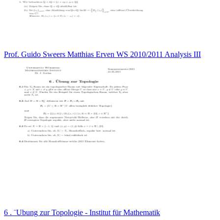
Prof. Guido Sweers Matthias Erven WS 2010/2011 Analysis III
6 . ¨Ubung zur Topologie - Institut für Mathematik