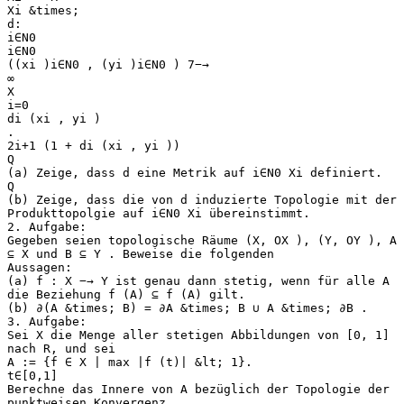
Xi &times;
d:
i∈N0
i∈N0
((xi )i∈N0 , (yi )i∈N0 ) 7−→
∞
X
i=0
di (xi , yi )
.
2i+1 (1 + di (xi , yi ))
Q
(a) Zeige, dass d eine Metrik auf i∈N0 Xi definiert.
Q
(b) Zeige, dass die von d induzierte Topologie mit der
Produkttopolgie auf i∈N0 Xi übereinstimmt.
2. Aufgabe:
Gegeben seien topologische Räume (X, OX ), (Y, OY ), A
⊆ X und B ⊆ Y . Beweise die folgenden
Aussagen:
(a) f : X −→ Y ist genau dann stetig, wenn für alle A
die Beziehung f (A) ⊆ f (A) gilt.
(b) ∂(A &times; B) = ∂A &times; B ∪ A &times; ∂B .
3. Aufgabe:
Sei X die Menge aller stetigen Abbildungen von [0, 1]
nach R, und sei
A := {f ∈ X | max |f (t)| &lt; 1}.
t∈[0,1]
Berechne das Innere von A bezüglich der Topologie der
punktweisen Konvergenz.