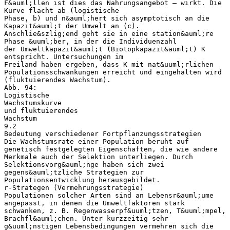
F&auml;llen ist dies das Nahrungsangebot – wirkt. Die
Kurve flacht ab (logistische
Phase, b) und n&auml;hert sich asymptotisch an die
Kapazit&auml;t der Umwelt an (c).
Anschlie&szlig;end geht sie in eine station&auml;re
Phase &uuml;ber, in der die Individuenzahl
der Umweltkapazit&auml;t (Biotopkapazit&auml;t) K
entspricht. Untersuchungen im
Freiland haben ergeben, dass K mit nat&uuml;rlichen
Populationsschwankungen erreicht und eingehalten wird
(fluktuierendes Wachstum).
Abb. 94:
Logistische
Wachstumskurve
und fluktuierendes
Wachstum
9.2
Bedeutung verschiedener Fortpflanzungsstrategien
Die Wachstumsrate einer Population beruht auf
genetisch festgelegten Eigenschaften, die wie andere
Merkmale auch der Selektion unterliegen. Durch
Selektionsvorg&auml;nge haben sich zwei
gegens&auml;tzliche Strategien zur
Populationsentwicklung herausgebildet.
r-Strategen (Vermehrungsstrategie)
Populationen solcher Arten sind an Lebensr&auml;ume
angepasst, in denen die Umweltfaktoren stark
schwanken, z. B. Regenwasserpf&uuml;tzen, T&uuml;mpel,
Brachfl&auml;chen. Unter kurzzeitig sehr
g&uuml;nstigen Lebensbedingungen vermehren sich die