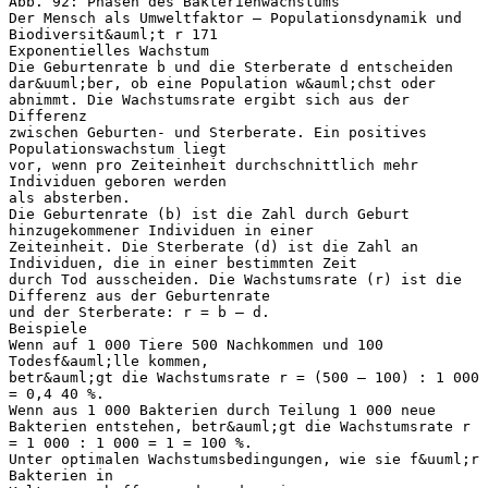
Abb. 92: Phasen des Bakterienwachstums
Der Mensch als Umweltfaktor – Populationsdynamik und
Biodiversit&auml;t r 171
Exponentielles Wachstum
Die Geburtenrate b und die Sterberate d entscheiden
dar&uuml;ber, ob eine Population w&auml;chst oder
abnimmt. Die Wachstumsrate ergibt sich aus der
Differenz
zwischen Geburten- und Sterberate. Ein positives
Populationswachstum liegt
vor, wenn pro Zeiteinheit durchschnittlich mehr
Individuen geboren werden
als absterben.
Die Geburtenrate (b) ist die Zahl durch Geburt
hinzugekommener Individuen in einer
Zeiteinheit. Die Sterberate (d) ist die Zahl an
Individuen, die in einer bestimmten Zeit
durch Tod ausscheiden. Die Wachstumsrate (r) ist die
Differenz aus der Geburtenrate
und der Sterberate: r = b – d.
Beispiele
Wenn auf 1 000 Tiere 500 Nachkommen und 100
Todesf&auml;lle kommen,
betr&auml;gt die Wachstumsrate r = (500 – 100) : 1 000
= 0,4 40 %.
Wenn aus 1 000 Bakterien durch Teilung 1 000 neue
Bakterien entstehen, betr&auml;gt die Wachstumsrate r
= 1 000 : 1 000 = 1 = 100 %.
Unter optimalen Wachstumsbedingungen, wie sie f&uuml;r
Bakterien in