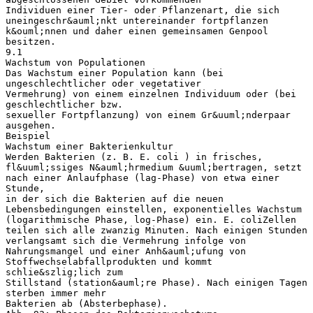
Individuen einer Tier- oder Pflanzenart, die sich
uneingeschr&auml;nkt untereinander fortpflanzen
k&ouml;nnen und daher einen gemeinsamen Genpool
besitzen.
9.1
Wachstum von Populationen
Das Wachstum einer Population kann (bei
ungeschlechtlicher oder vegetativer
Vermehrung) von einem einzelnen Individuum oder (bei
geschlechtlicher bzw.
sexueller Fortpflanzung) von einem Gr&uuml;nderpaar
ausgehen.
Beispiel
Wachstum einer Bakterienkultur
Werden Bakterien (z. B. E. coli ) in frisches,
fl&uuml;ssiges N&auml;hrmedium &uuml;bertragen, setzt
nach einer Anlaufphase (lag-Phase) von etwa einer
Stunde,
in der sich die Bakterien auf die neuen
Lebensbedingungen einstellen, exponentielles Wachstum
(logarithmische Phase, log-Phase) ein. E. coliZellen
teilen sich alle zwanzig Minuten. Nach einigen Stunden
verlangsamt sich die Vermehrung infolge von
Nahrungsmangel und einer Anh&auml;ufung von
Stoffwechselabfallprodukten und kommt
schlie&szlig;lich zum
Stillstand (station&auml;re Phase). Nach einigen Tagen
sterben immer mehr
Bakterien ab (Absterbephase).