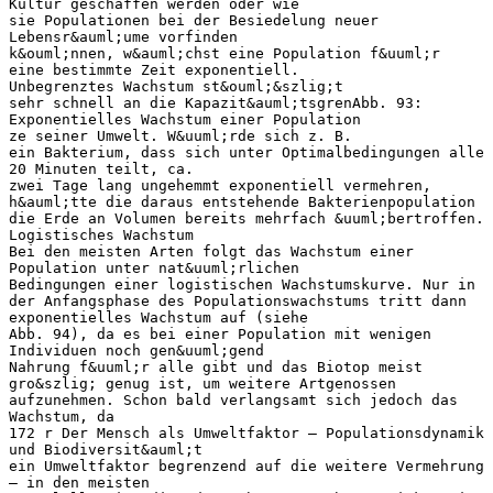
Kultur geschaffen werden oder wie
sie Populationen bei der Besiedelung neuer
Lebensr&auml;ume vorfinden
k&ouml;nnen, w&auml;chst eine Population f&uuml;r
eine bestimmte Zeit exponentiell.
Unbegrenztes Wachstum st&ouml;&szlig;t
sehr schnell an die Kapazit&auml;tsgrenAbb. 93:
Exponentielles Wachstum einer Population
ze seiner Umwelt. W&uuml;rde sich z. B.
ein Bakterium, dass sich unter Optimalbedingungen alle
20 Minuten teilt, ca.
zwei Tage lang ungehemmt exponentiell vermehren,
h&auml;tte die daraus entstehende Bakterienpopulation
die Erde an Volumen bereits mehrfach &uuml;bertroffen.
Logistisches Wachstum
Bei den meisten Arten folgt das Wachstum einer
Population unter nat&uuml;rlichen
Bedingungen einer logistischen Wachstumskurve. Nur in
der Anfangsphase des Populationswachstums tritt dann
exponentielles Wachstum auf (siehe
Abb. 94), da es bei einer Population mit wenigen
Individuen noch gen&uuml;gend
Nahrung f&uuml;r alle gibt und das Biotop meist
gro&szlig; genug ist, um weitere Artgenossen
aufzunehmen. Schon bald verlangsamt sich jedoch das
Wachstum, da
172 r Der Mensch als Umweltfaktor – Populationsdynamik
und Biodiversit&auml;t
ein Umweltfaktor begrenzend auf die weitere Vermehrung
– in den meisten