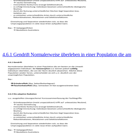
4.6.1 Gendrift Normalerweise überleben in einer Population die am