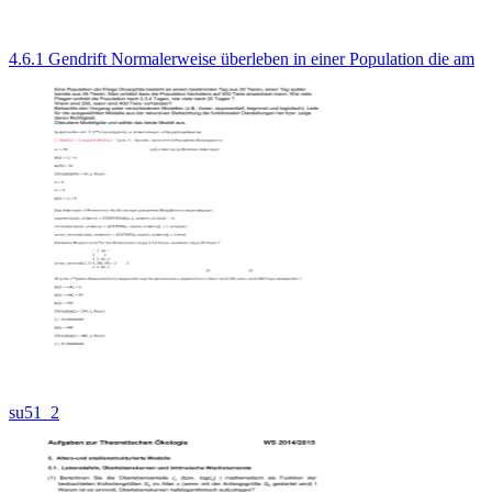
4.6.1 Gendrift Normalerweise überleben in einer Population die am
su51_2