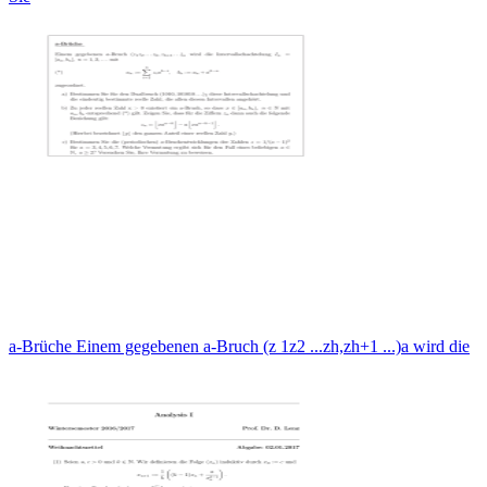
a-Brüche Einem gegebenen a-Bruch (z 1z2 ...zh,zh+1 ...)a wird die