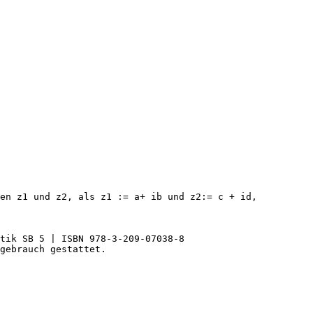
len z1 und z2, als z1 := a+ ib und z2:= c + id,
tik SB 5 | ISBN 978-3-209-07038-8
gebrauch gestattet.