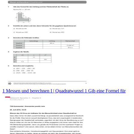
1 Messen und berechnen I | Quadratwurzel 1 Gib eine Formel für