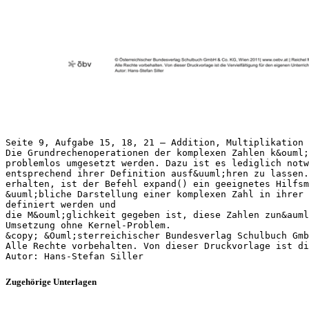
Seite 9, Aufgabe 15, 18, 21 – Addition, Multiplikation 
Die Grundrechenoperationen der komplexen Zahlen k&ouml
problemlos umgesetzt werden. Dazu ist es lediglich notw
entsprechend ihrer Definition ausf&uuml;hren zu lassen.
erhalten, ist der Befehl expand() ein geeignetes Hilfs
&uuml;bliche Darstellung einer komplexen Zahl in ihrer 
definiert werden und
die M&ouml;glichkeit gegeben ist, diese Zahlen zun&auml
Umsetzung ohne Kernel-Problem.
&copy; &Ouml;sterreichischer Bundesverlag Schulbuch Gmb
Alle Rechte vorbehalten. Von dieser Druckvorlage ist di
Zugehörige Unterlagen