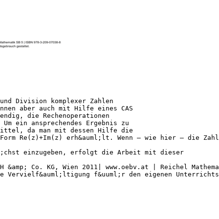
und Division komplexer Zahlen
;nnen aber auch mit Hilfe eines CAS
endig, die Rechenoperationen
 Um ein ansprechendes Ergebnis zu
mittel, da man mit dessen Hilfe die
Form Re(z)+Im(z) erh&auml;lt. Wenn – wie hier – die Zah
;chst einzugeben, erfolgt die Arbeit mit dieser
H &amp; Co. KG, Wien 2011| www.oebv.at | Reichel Mathema
e Vervielf&auml;ltigung f&uuml;r den eigenen Unterrichts