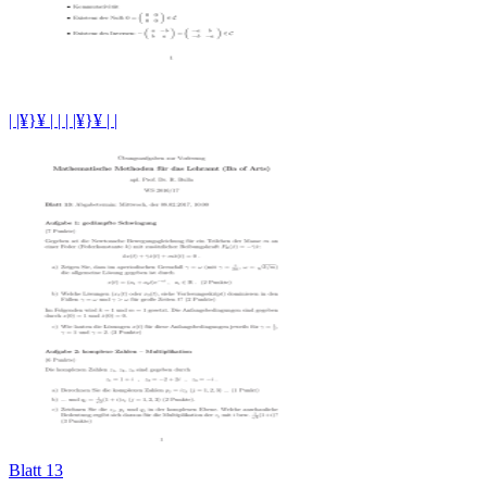
| |¥}¥ | | | |¥}¥ | |
Blatt 13