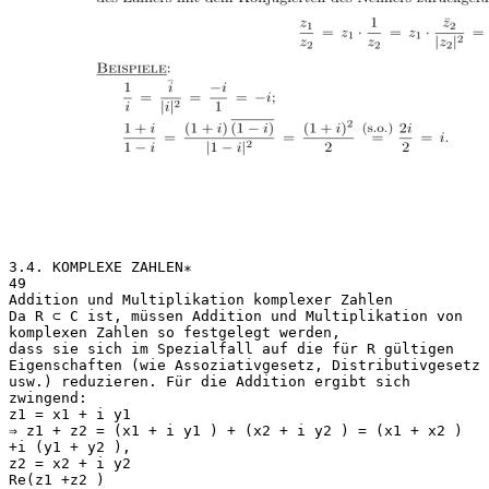
3.4. KOMPLEXE ZAHLEN∗
49
Addition und Multiplikation komplexer Zahlen
Da R ⊂ C ist, müssen Addition und Multiplikation von
komplexen Zahlen so festgelegt werden,
dass sie sich im Spezialfall auf die für R gültigen
Eigenschaften (wie Assoziativgesetz, Distributivgesetz
usw.) reduzieren. Für die Addition ergibt sich
zwingend:
z1 = x1 + i y1
⇒ z1 + z2 = (x1 + i y1 ) + (x2 + i y2 ) = (x1 + x2 )
+i (y1 + y2 ),
z2 = x2 + i y2
Re(z1 +z2 )