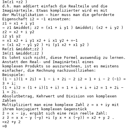
Im(z1 +z2 )
d.h. man addiert einfach die Realteile und die
Imaginärteile. Etwas komplizierter wird es mit
der Multiplikation – hier muss man die geforderte
Eigenschaft i2 = −1 einsetzen:
z1 = x1 + i y1
⇒ z1 &middot; z2 = (x1 + i y1 ) &middot; (x2 + i y2 )
z2 = x2 + i y2
i2 y1 y2
= x1 x2 + i y1 x2 + i x1 y2 + =−1
= (x1 x2 − y1 y2 ) +i (y1 x2 + x1 y2 )
Re(z1 &middot;z2 )
Im(z1 &middot;z2 )
Es lohnt sich nicht, diese Formel auswendig zu lernen.
Anstatt den Real- und Imaginärteil eines
komplexen Produkts so auszurechnen, ist es meistens
einfacher, die Rechnung nachzuvollziehen:
Beispiele:
(1 − i)(1 + 2i) = 1 − i + 2i − 2 i2 = 1 + i − 2 (−1) =
3 + i;
(1 + i)2 = (1 + i)(1 + i) = 1 + i + i + i2 = 1 + 2i −
1 = 2i.
Absolutbetrag, Kehrwert und Division von komplexen
Zahlen
Multipliziert man eine komplexe Zahl z = x + iy mit
ihrem konjugiert komplexen Gegenstück
z̄ = x − iy, ergibt sich eine rein reelle Zahl:
z z̄ = x x − y (−y) +i (y x + x (−y)) = x2 + y 2 .
=x2 +y 2
=0