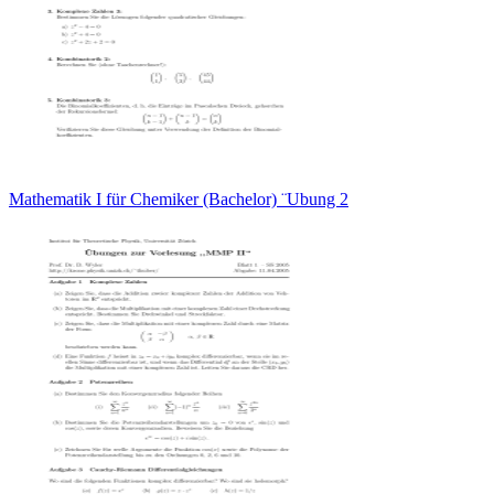
Mathematik I für Chemiker (Bachelor) ¨Ubung 2