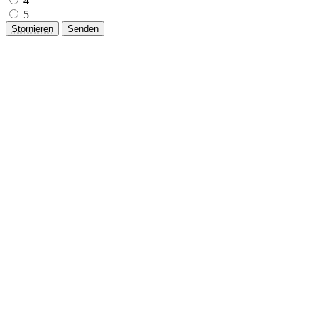
4
5
Stornieren
Senden