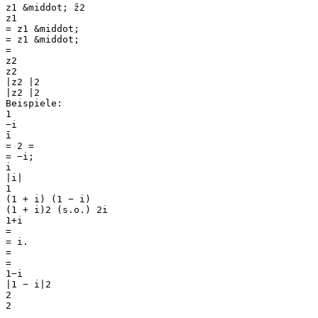
z1 &middot; z̄2
z1
= z1 &middot;
= z1 &middot;
=
z2
z2
|z2 |2
|z2 |2
Beispiele:
1
−i
ī
= 2 =
= −i;
i
|i|
1
(1 + i) (1 − i)
(1 + i)2 (s.o.) 2i
1+i
=
= i.
=
=
1−i
|1 − i|2
2