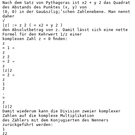
Nach dem Satz von Pythagoras ist x2 + y 2 das Quadrat
des Abstands des Punktes (x, y) von
(0, 0) in der Gau&szlig;’schen Zahlenebene. Man nennt
daher
√
|z| := z z̄ ( = x2 + y 2 )
den Absolutbetrag von z. Damit lässt sich eine nette
Formel für den Kehrwert 1/z einer
komplexen Zahl z = 0 ﬁnden:
z
= 1 ⇒
z
z z̄
= z̄ ⇒
z
|z|2
= z̄ ⇒
z
1
z̄
.
=
z
|z|2
Damit wiederum kann die Division zweier komplexer
Zahlen auf die komplexe Multiplikation
des Zählers mit dem Konjugierten des Nenners
zurückgeführt werden:
1
z̄2