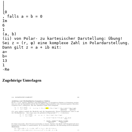
⎪
⎪
⎩0
, falls a = b = 0
Im
6
1
(a, b)
(ii) von Polar- zu kartesischer Darstellung: Übung!
Sei z = (r, φ) eine komplexe Zahl in Polardarstellung.
Dann gilt z = a + ib mit:
a=
b=
13
1
Zugehörige Unterlagen