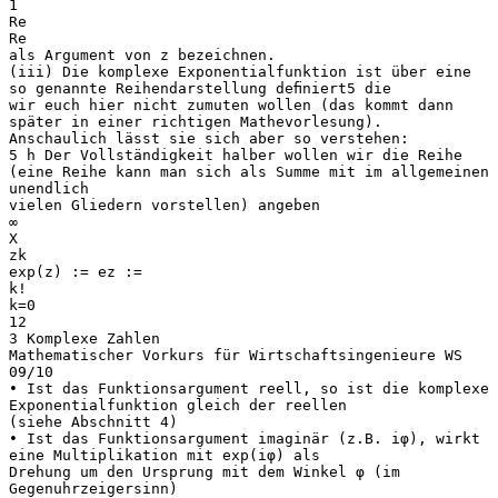
1
Re
Re
als Argument von z bezeichnen.
(iii) Die komplexe Exponentialfunktion ist über eine
so genannte Reihendarstellung deﬁniert5 die
wir euch hier nicht zumuten wollen (das kommt dann
später in einer richtigen Mathevorlesung).
Anschaulich lässt sie sich aber so verstehen:
5 h Der Vollständigkeit halber wollen wir die Reihe
(eine Reihe kann man sich als Summe mit im allgemeinen
unendlich
vielen Gliedern vorstellen) angeben
∞
X
zk
exp(z) := ez :=
k!
k=0
12
3 Komplexe Zahlen
Mathematischer Vorkurs für Wirtschaftsingenieure WS
09/10
• Ist das Funktionsargument reell, so ist die komplexe
Exponentialfunktion gleich der reellen
(siehe Abschnitt 4)
• Ist das Funktionsargument imaginär (z.B. iφ), wirkt
eine Multiplikation mit exp(iφ) als
Drehung um den Ursprung mit dem Winkel φ (im
Gegenuhrzeigersinn)