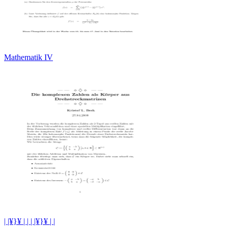
Mathematik IV
| |¥}¥ | | | |¥}¥ | |