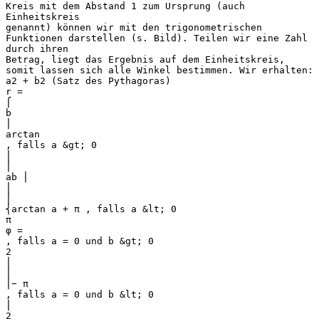
Kreis mit dem Abstand 1 zum Ursprung (auch
Einheitskreis
genannt) können wir mit den trigonometrischen
Funktionen darstellen (s. Bild). Teilen wir eine Zahl
durch ihren
Betrag, liegt das Ergebnis auf dem Einheitskreis,
somit lassen sich alle Winkel bestimmen. Wir erhalten:
a2 + b2 (Satz des Pythagoras)
r =
⎧
b
⎪
arctan
, falls a &gt; 0
⎪
⎪
ab ⎪
⎪
⎪
⎨arctan a + π , falls a &lt; 0
π
φ =
, falls a = 0 und b &gt; 0
2
⎪
⎪
⎪− π
, falls a = 0 und b &lt; 0
⎪
2