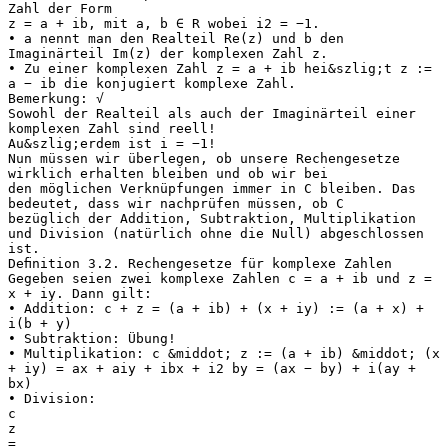
Zahl der Form
z = a + ib, mit a, b ∈ R wobei i2 = −1.
• a nennt man den Realteil Re(z) und b den
Imaginärteil Im(z) der komplexen Zahl z.
• Zu einer komplexen Zahl z = a + ib hei&szlig;t z :=
a − ib die konjugiert komplexe Zahl.
Bemerkung: √
Sowohl der Realteil als auch der Imaginärteil einer
komplexen Zahl sind reell!
Au&szlig;erdem ist i = −1!
Nun müssen wir überlegen, ob unsere Rechengesetze
wirklich erhalten bleiben und ob wir bei
den möglichen Verknüpfungen immer in C bleiben. Das
bedeutet, dass wir nachprüfen müssen, ob C
bezüglich der Addition, Subtraktion, Multiplikation
und Division (natürlich ohne die Null) abgeschlossen
ist.
Deﬁnition 3.2. Rechengesetze für komplexe Zahlen
Gegeben seien zwei komplexe Zahlen c = a + ib und z =
x + iy. Dann gilt:
• Addition: c + z = (a + ib) + (x + iy) := (a + x) +
i(b + y)
• Subtraktion: Übung!
• Multiplikation: c &middot; z := (a + ib) &middot; (x
+ iy) = ax + aiy + ibx + i2 by = (ax − by) + i(ay +
bx)
• Division:
c
z
=