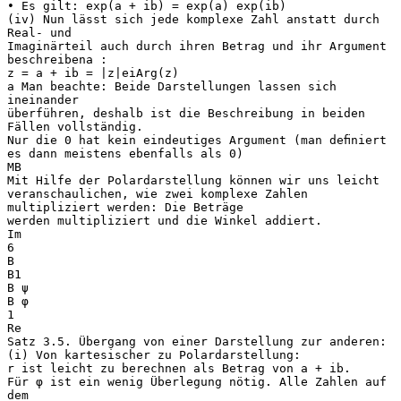
• Es gilt: exp(a + ib) = exp(a) exp(ib)
(iv) Nun lässt sich jede komplexe Zahl anstatt durch
Real- und
Imaginärteil auch durch ihren Betrag und ihr Argument
beschreibena :
z = a + ib = |z|eiArg(z)
a Man beachte: Beide Darstellungen lassen sich
ineinander
überführen, deshalb ist die Beschreibung in beiden
Fällen vollständig.
Nur die 0 hat kein eindeutiges Argument (man deﬁniert
es dann meistens ebenfalls als 0)
MB
Mit Hilfe der Polardarstellung können wir uns leicht
veranschaulichen, wie zwei komplexe Zahlen
multipliziert werden: Die Beträge
werden multipliziert und die Winkel addiert.
Im
6
B
B1
B ψ
B φ
1
Re
Satz 3.5. Übergang von einer Darstellung zur anderen:
(i) Von kartesischer zu Polardarstellung:
r ist leicht zu berechnen als Betrag von a + ib.
Für φ ist ein wenig Überlegung nötig. Alle Zahlen auf
dem