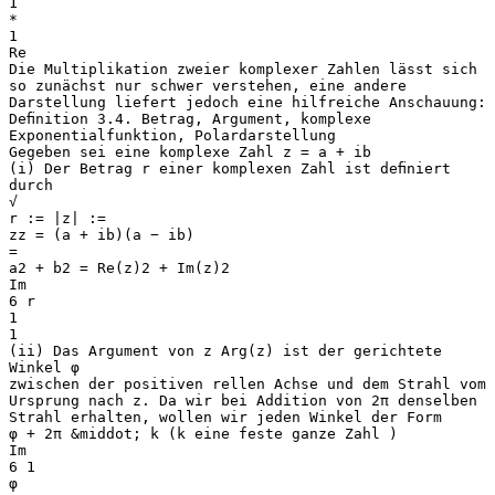
1
*
1
Re
Die Multiplikation zweier komplexer Zahlen lässt sich
so zunächst nur schwer verstehen, eine andere
Darstellung liefert jedoch eine hilfreiche Anschauung:
Deﬁnition 3.4. Betrag, Argument, komplexe
Exponentialfunktion, Polardarstellung
Gegeben sei eine komplexe Zahl z = a + ib
(i) Der Betrag r einer komplexen Zahl ist deﬁniert
durch
√
r := |z| :=
zz = (a + ib)(a − ib)
=
a2 + b2 = Re(z)2 + Im(z)2
Im
6 r
1
1
(ii) Das Argument von z Arg(z) ist der gerichtete
Winkel φ
zwischen der positiven rellen Achse und dem Strahl vom
Ursprung nach z. Da wir bei Addition von 2π denselben
Strahl erhalten, wollen wir jeden Winkel der Form
φ + 2π &middot; k (k eine feste ganze Zahl )
Im
6 1
φ