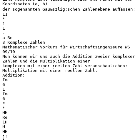
Koordinaten (a, b)
der sogenannten Gau&szlig;schen Zahlenebene auﬀassen:
11
*
1
1
-
a Re
3 Komplexe Zahlen
Mathematischer Vorkurs für Wirtschaftsingenieure WS
09/10
Nun können wir uns auch die Addition zweier komplexer
Zahlen und die Multiplikation einer
komplexen mit einer reellen Zahl veranschaulichen:
Multiplikation mit einer reellen Zahl:
Addition:
Im
6
1
Im
6
*
*
HH
Re
1H
H
HH
j?