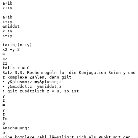
a+ib
x+iy
=
a+ib
x+iy
&middot;
x−iy
x−iy
=
(a+ib)(x−iy)
x2 +y 2
=
cz
zz ,
falls z = 0
Satz 3.3. Rechenregeln für die Konjugation Seien y und
z komplexe Zahlen, dann gilt
• y&plusmn;z =y&plusmn;z
• y&middot;z =y&middot;z
• gilt zusätzlich z = 0, so ist
y
z
=
y
z
Im
6
Anschauung:
b
Eine komplexe Zahl lä&szlig;t sich als Punkt mit den