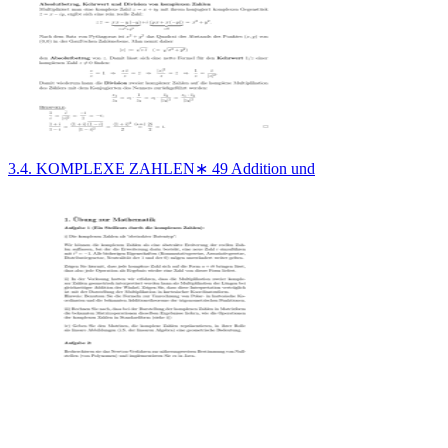
3.4. KOMPLEXE ZAHLEN∗ 49 Addition und