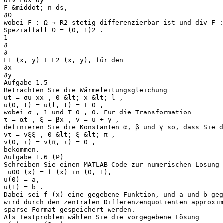
div Fdx dy =
F &middot; n ds,
∂Ω
wobei F : Ω → R2 stetig differenzierbar ist und div F :
Spezialfall Ω = (0, 1)2 .
1
∂
∂
F1 (x, y) + F2 (x, y), für den
∂x
∂y
Aufgabe 1.5
Betrachten Sie die Wärmeleitungsgleichung
ut = σu xx , 0 &lt; x &lt; l ,
u(0, t) = u(l, t) = T 0 ,
wobei σ , 1 und T 0 , 0. Für die Transformation
τ = αt , ξ = βx , v = u + γ ,
definieren Sie die Konstanten α, β und γ so, dass Sie d
vτ = vξξ , 0 &lt; ξ &lt; π ,
v(0, τ) = v(π, τ) = 0 ,
bekommen.
Aufgabe 1.6 (P)
Schreiben Sie einen MATLAB-Code zur numerischen Lösung
−u00 (x) = f (x) in (0, 1),
u(0) = a,
u(1) = b .
Dabei sei f (x) eine gegebene Funktion, und a und b ge
wird durch den zentralen Differenzenquotienten approxim
sparse-Format gespeichert werden.
Als Testproblem wählen Sie die vorgegebene Lösung