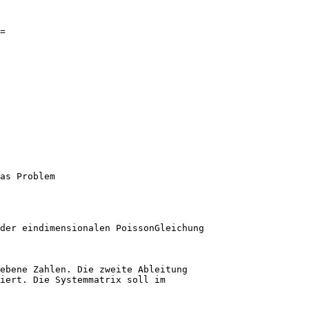
=
as Problem
 der eindimensionalen PoissonGleichung
gebene Zahlen. Die zweite Ableitung
iert. Die Systemmatrix soll im