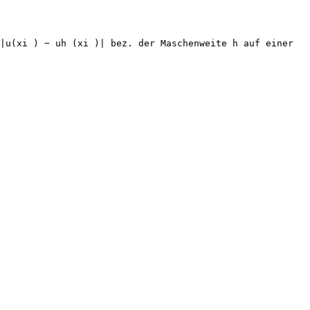
 |u(xi ) − uh (xi )| bez. der Maschenweite h auf einer