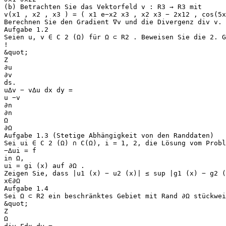
(b) Betrachten Sie das Vektorfeld v : R3 → R3 mit
v(x1 , x2 , x3 ) = ( x1 e−x2 x3 , x2 x3 − 2x12 , cos(5x
Berechnen Sie den Gradient ∇v und die Divergenz div v.
Aufgabe 1.2
Seien u, v ∈ C 2 (Ω) für Ω ⊂ R2 . Beweisen Sie die 2. 
!
&quot;
Z
∂u
∂v
ds.
u∆v − v∆u dx dy =
u −v
∂n
∂n
Ω
∂Ω
Aufgabe 1.3 (Stetige Abhängigkeit von den Randdaten)
Sei ui ∈ C 2 (Ω) ∩ C(Ω), i = 1, 2, die Lösung vom Prob
−∆ui = f
in Ω,
ui = gi (x) auf ∂Ω .
Zeigen Sie, dass |u1 (x) − u2 (x)| ≤ sup |g1 (x) − g2 (
x∈∂Ω
Aufgabe 1.4
Sei Ω ⊂ R2 ein beschränktes Gebiet mit Rand ∂Ω stückwe
&quot;
Z
Ω