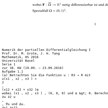
Numerik der partiellen Differentialgleichung I
Prof. Dr. M. Grote, J. H. Tang
Mathematik, HS 2016
Universität Basel
Serie 1
zur 38. KW (19.09. – 23.09.2016)
Aufgabe 1.1
(a) Betrachten Sie die Funktion u : R3 → R mit
u(x1 , x2 , x3 ) =
2
,
(x12 + x22 + x32 )α
wobei (x1 , x2 , x3 ) , (0, 0, 0) und α &gt; 0. Berechn
∂u ∂2 u
,
, ∇u und ∆u.
∂x1 ∂x22