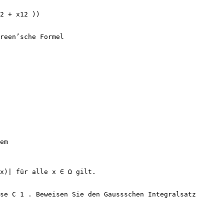
2 + x12 ))
Green’sche Formel
lem
x)| für alle x ∈ Ω gilt.
ise C 1 . Beweisen Sie den Gaussschen Integralsatz