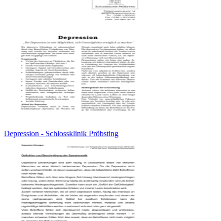
Depression - Schlossklinik Pröbsting