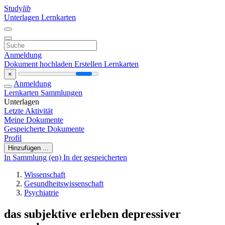
Study
lib
Unterlagen
Lernkarten
Anmeldung
Dokument hochladen
Erstellen Lernkarten
×
Anmeldung
Lernkarten
Sammlungen
Unterlagen
Letzte Aktivität
Meine Dokumente
Gespeicherte Dokumente
Profil
Hinzufügen ...
In Sammlung (en)
In der gespeicherten
Wissenschaft
Gesundheitswissenschaft
Psychiatrie
das subjektive erleben depressiver