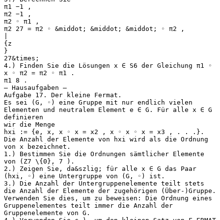
π1 −1 ,
π2 −1 ,
π2 ◦ π1 ,
π2 27 = π2 ◦ &middot; &middot; &middot; ◦ π2 ,
|
{z
}
27&times;
4.) Finden Sie die Lösungen x ∈ S6 der Gleichung π1 ◦
x ◦ π2 = π2 ◦ π1 .
π1 8 .
— Hausaufgaben —
Aufgabe 17. Der kleine Fermat.
Es sei (G, ◦) eine Gruppe mit nur endlich vielen
Elementen und neutralem Element e ∈ G. Für alle x ∈ G
definieren
wir die Menge
hxi := {e, x, x ◦ x = x2 , x ◦ x ◦ x = x3 , . . .}.
Die Anzahl der Elemente von hxi wird als die Ordnung
von x bezeichnet.
1.) Bestimmen Sie die Ordnungen sämtlicher Elemente
von (Z7 \{0}, 7 ).
2.) Zeigen Sie, da&szlig; für alle x ∈ G das Paar
(hxi, ◦) eine Untergruppe von (G, ◦) ist.
3.) Die Anzahl der Untergruppenelemente teilt stets
die Anzahl der Elemente der zugehörigen (Über-)Gruppe.
Verwenden Sie dies, um zu beweisen: Die Ordnung eines
Gruppenelementes teilt immer die Anzahl der
Gruppenelemente von G.