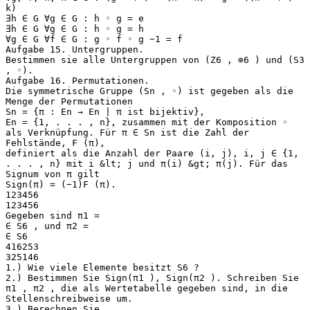
k)
∃h ∈ G ∀g ∈ G : h ◦ g = e
∃h ∈ G ∀g ∈ G : h ◦ g = h
∀g ∈ G ∀f ∈ G : g ◦ f ◦ g −1 = f
Aufgabe 15. Untergruppen.
Bestimmen sie alle Untergruppen von (Z6 , ⊕6 ) und (S3
, ◦).
Aufgabe 16. Permutationen.
Die symmetrische Gruppe (Sn , ◦) ist gegeben als die
Menge der Permutationen
Sn = {π : En → En | π ist bijektiv},
En = {1, . . . , n}, zusammen mit der Komposition ◦
als Verknüpfung. Für π ∈ Sn ist die Zahl der
Fehlstände, F (π),
definiert als die Anzahl der Paare (i, j), i, j ∈ {1,
. . . , n} mit i &lt; j und π(i) &gt; π(j). Für das
Signum von π gilt
Sign(π) = (−1)F (π).
123456
123456
Gegeben sind π1 =
∈ S6 , und π2 =
∈ S6
416253
325146
1.) Wie viele Elemente besitzt S6 ?
2.) Bestimmen Sie Sign(π1 ), Sign(π2 ). Schreiben Sie
π1 , π2 , die als Wertetabelle gegeben sind, in die
Stellenschreibweise um.
3.) Berechnen Sie