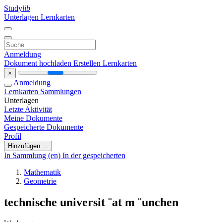
Study
lib
Unterlagen
Lernkarten
Anmeldung
Dokument hochladen
Erstellen Lernkarten
×
Anmeldung
Lernkarten
Sammlungen
Unterlagen
Letzte Aktivität
Meine Dokumente
Gespeicherte Dokumente
Profil
Hinzufügen ...
In Sammlung (en)
In der gespeicherten
Mathematik
Geometrie
technische universit ¨at m ¨unchen