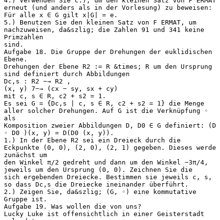
4.) Verwenden Sie c.), um den kleinen Satz von F ERMAT
erneut (und anders als in der Vorlesung) zu beweisen:
Für alle x ∈ G gilt x|G| = e.
5.) Benutzen Sie den kleinen Satz von F ERMAT, um
nachzuweisen, da&szlig; die Zahlen 91 und 341 keine
Primzahlen
sind.
Aufgabe 18. Die Gruppe der Drehungen der euklidischen
Ebene.
Drehungen der Ebene R2 := R &times; R um den Ursprung
sind definiert durch Abbildungen
Dc,s : R2 −→ R2 ,
(x, y) 7−→ (cx − sy, sx + cy)
mit c, s ∈ R, c2 + s2 = 1.
Es sei G = {Dc,s | c, s ∈ R, c2 + s2 = 1} die Menge
aller solcher Drehungen. Auf G ist die Verknüpfung ◦
als
Komposition zweier Abbildungen D, D0 ∈ G definiert: (D
◦ D0 )(x, y) = D(D0 (x, y)).
1.) In der Ebene R2 sei ein Dreieck durch die
Eckpunkte (0, 0), (2, 0), (2, 1) gegeben. Dieses werde
zunächst um
den Winkel π/2 gedreht und dann um den Winkel −3π/4,
jeweils um den Ursprung (0, 0). Zeichnen Sie die
sich ergebenden Dreiecke. Bestimmen sie jeweils c, s,
so dass Dc,s die Dreiecke ineinander überführt.
2.) Zeigen Sie, da&szlig; (G, ◦) eine kommutative
Gruppe ist.
Aufgabe 19. Was wollen die von uns?
Lucky Luke ist offensichtlich in einer Geisterstadt