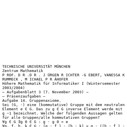
TECHNISCHE UNIVERSITÄT MÜNCHEN
Zentrum Mathematik
P ROF. D R .D R . J ÜRGEN R ICHTER -G EBERT, VANESSA K
RUMMECK , M ICHAEL P R ÄHOFER
Höhere Mathematik für Informatiker I (Wintersemester
2003/2004)
— Aufgabenblatt 3 (7. November 2003) —
— Präsenzaufgaben —
Aufgabe 14. Gruppenaxiome.
Sei (G, ◦) eine (kommutative) Gruppe mit dem neutralen
Element e ∈ G. Das zu g ∈ G inverse Element werde mit
g −1 bezeichnet. Welche der folgenden Aussagen gelten
für alle Gruppen/alle kommutativen Gruppen?
∀g ∈ G ∃g 0 ∈ G : g ◦ g 0 = e
∀g, f, h, k ∈ G : (g ◦ f ) ◦ (h ◦ k) = g ◦ ((h ◦ f ) ◦