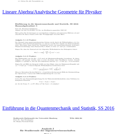
Lineare Algebra/Analytische Geometrie für Physiker
Einführung in die Quantenmechanik und Statistik, SS 2016