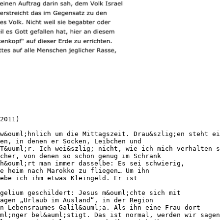
2011)
w&ouml;hnlich um die Mittagszeit. Drau&szlig;en steht ei
en, in denen er Socken, Leibchen und
T&uuml;r. Ich wei&szlig; nicht, wie ich mich verhalten s
cher, von denen so schon genug im Schrank
h&ouml;rt man immer dasselbe: Es sei schwierig,
e heim nach Marokko zu fliegen… Um ihn
ebe ich ihm etwas Kleingeld. Er ist
gelium geschildert: Jesus m&ouml;chte sich mit
agen „Urlaub im Ausland“, in der Region
n Lebensraumes Galil&auml;a. Als ihn eine Frau dort
ml;nger bel&auml;stigt. Das ist normal, werden wir sagen