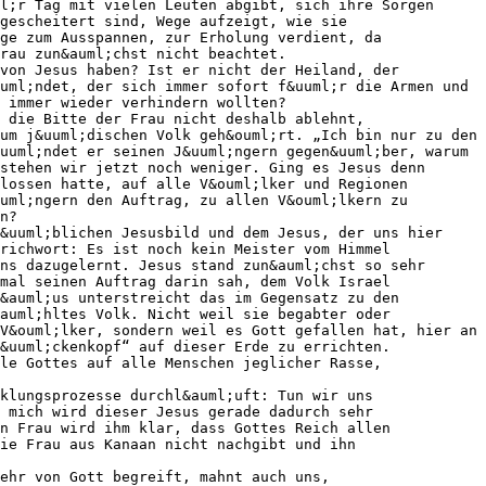
l;r Tag mit vielen Leuten abgibt, sich ihre Sorgen
gescheitert sind, Wege aufzeigt, wie sie
ge zum Ausspannen, zur Erholung verdient, da
rau zun&auml;chst nicht beachtet.
von Jesus haben? Ist er nicht der Heiland, der
uml;ndet, der sich immer sofort f&uuml;r die Armen und
 immer wieder verhindern wollten?
 die Bitte der Frau nicht deshalb ablehnt,
um j&uuml;dischen Volk geh&ouml;rt. „Ich bin nur zu den
uuml;ndet er seinen J&uuml;ngern gegen&uuml;ber, warum
stehen wir jetzt noch weniger. Ging es Jesus denn
lossen hatte, auf alle V&ouml;lker und Regionen
uml;ngern den Auftrag, zu allen V&ouml;lkern zu
n?
&uuml;blichen Jesusbild und dem Jesus, der uns hier
richwort: Es ist noch kein Meister vom Himmel
ns dazugelernt. Jesus stand zun&auml;chst so sehr
mal seinen Auftrag darin sah, dem Volk Israel
&auml;us unterstreicht das im Gegensatz zu den
auml;hltes Volk. Nicht weil sie begabter oder
V&ouml;lker, sondern weil es Gott gefallen hat, hier an 
&uuml;ckenkopf“ auf dieser Erde zu errichten.
le Gottes auf alle Menschen jeglicher Rasse,
cklungsprozesse durchl&auml;uft: Tun wir uns
r mich wird dieser Jesus gerade dadurch sehr
n Frau wird ihm klar, dass Gottes Reich allen
ie Frau aus Kanaan nicht nachgibt und ihn
ehr von Gott begreift, mahnt auch uns,