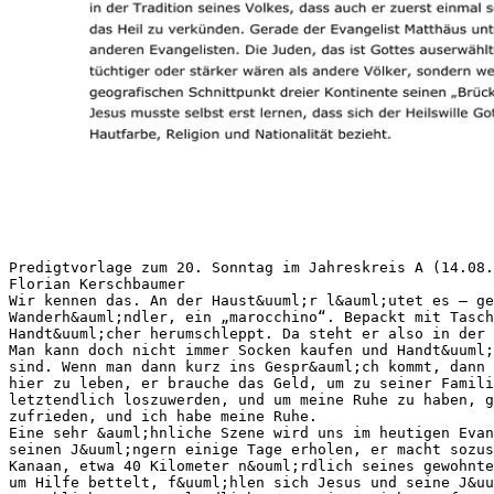
Predigtvorlage zum 20. Sonntag im Jahreskreis A (14.08.
Florian Kerschbaumer
Wir kennen das. An der Haust&uuml;r l&auml;utet es – ge
Wanderh&auml;ndler, ein „marocchino“. Bepackt mit Tasch
Handt&uuml;cher herumschleppt. Da steht er also in der 
Man kann doch nicht immer Socken kaufen und Handt&uuml;
sind. Wenn man dann kurz ins Gespr&auml;ch kommt, dann 
hier zu leben, er brauche das Geld, um zu seiner Famili
letztendlich loszuwerden, und um meine Ruhe zu haben, g
zufrieden, und ich habe meine Ruhe.
Eine sehr &auml;hnliche Szene wird uns im heutigen Evan
seinen J&uuml;ngern einige Tage erholen, er macht sozus
Kanaan, etwa 40 Kilometer n&ouml;rdlich seines gewohnte
um Hilfe bettelt, f&uuml;hlen sich Jesus und seine J&uu