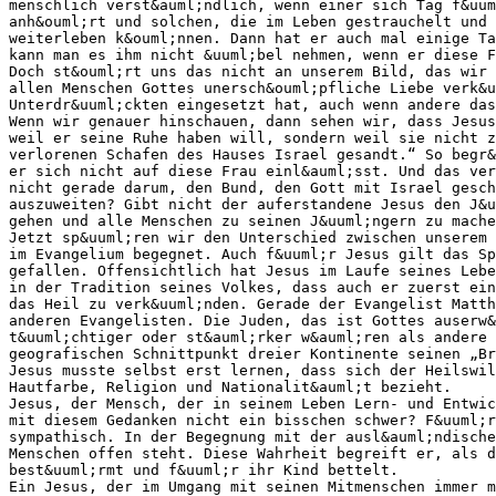
menschlich verst&auml;ndlich, wenn einer sich Tag f&uum
anh&ouml;rt und solchen, die im Leben gestrauchelt und 
weiterleben k&ouml;nnen. Dann hat er auch mal einige Ta
kann man es ihm nicht &uuml;bel nehmen, wenn er diese F
Doch st&ouml;rt uns das nicht an unserem Bild, das wir 
allen Menschen Gottes unersch&ouml;pfliche Liebe verk&u
Unterdr&uuml;ckten eingesetzt hat, auch wenn andere das
Wenn wir genauer hinschauen, dann sehen wir, dass Jesus
weil er seine Ruhe haben will, sondern weil sie nicht z
verlorenen Schafen des Hauses Israel gesandt.“ So begr&
er sich nicht auf diese Frau einl&auml;sst. Und das ver
nicht gerade darum, den Bund, den Gott mit Israel gesch
auszuweiten? Gibt nicht der auferstandene Jesus den J&u
gehen und alle Menschen zu seinen J&uuml;ngern zu mache
Jetzt sp&uuml;ren wir den Unterschied zwischen unserem 
im Evangelium begegnet. Auch f&uuml;r Jesus gilt das Sp
gefallen. Offensichtlich hat Jesus im Laufe seines Lebe
in der Tradition seines Volkes, dass auch er zuerst ein
das Heil zu verk&uuml;nden. Gerade der Evangelist Matth
anderen Evangelisten. Die Juden, das ist Gottes auserw&
t&uuml;chtiger oder st&auml;rker w&auml;ren als andere 
geografischen Schnittpunkt dreier Kontinente seinen „Br
Jesus musste selbst erst lernen, dass sich der Heilswil
Hautfarbe, Religion und Nationalit&auml;t bezieht.
Jesus, der Mensch, der in seinem Leben Lern- und Entwi
mit diesem Gedanken nicht ein bisschen schwer? F&uuml;
sympathisch. In der Begegnung mit der ausl&auml;ndische
Menschen offen steht. Diese Wahrheit begreift er, als d
best&uuml;rmt und f&uuml;r ihr Kind bettelt.
Ein Jesus, der im Umgang mit seinen Mitmenschen immer m