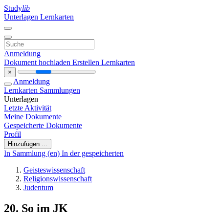
Study
lib
Unterlagen
Lernkarten
Anmeldung
Dokument hochladen
Erstellen Lernkarten
×
Anmeldung
Lernkarten
Sammlungen
Unterlagen
Letzte Aktivität
Meine Dokumente
Gespeicherte Dokumente
Profil
Hinzufügen ...
In Sammlung (en)
In der gespeicherten
Geisteswissenschaft
Religionswissenschaft
Judentum
20. So im JK