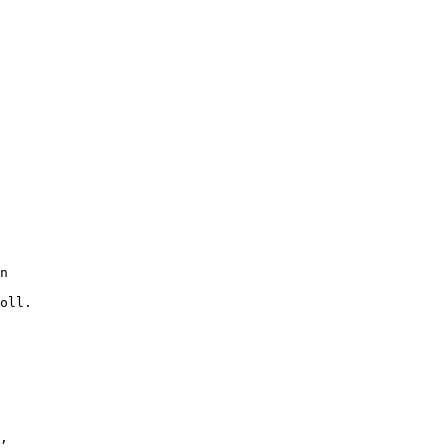
n
oll.
,