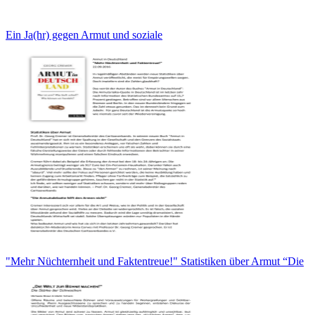
Ein Ja(hr) gegen Armut und soziale
"Mehr Nüchternheit und Faktentreue!" Statistiken über Armut “Die