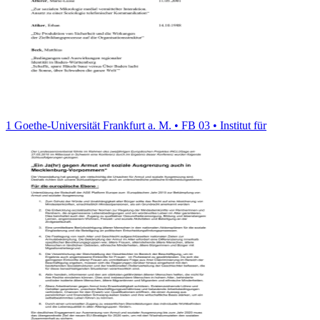
1 Goethe-Universität Frankfurt a. M. • FB 03 • Institut für