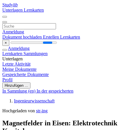
Study
lib
Unterlagen
Lernkarten
Anmeldung
Dokument hochladen
Erstellen Lernkarten
×
Anmeldung
Lernkarten
Sammlungen
Unterlagen
Letzte Aktivität
Meine Dokumente
Gespeicherte Dokumente
Profil
Hinzufügen ...
In Sammlung (en)
In der gespeicherten
Ingenieurwissenschaft
Hochgeladen von
str-ing
Magnetfelder in Eisen: Elektrotechnik