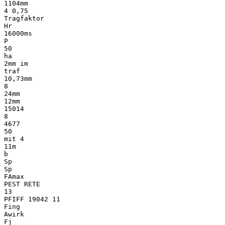
1104mm
4 0,75
Tragfaktor
Hr
16000ms
P
50
ha
2mm im
traf
10,73mm
8
24mm
12mm
15014
8
4677
50
mit 4
11m
b
Sp
Sp
FAmax
PEST RETE
13
PFIFF 19042 11
Fing
Awirk
Fj