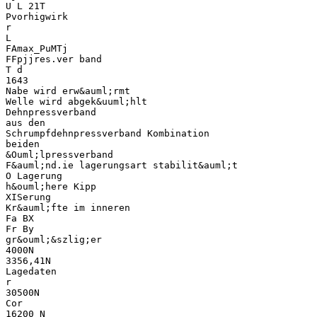
U L 21T
Pvorhigwirk
r
L
FAmax_PuMTj
FFpjjres.ver band
T d
1643
Nabe wird erw&auml;rmt
Welle wird abgek&uuml;hlt
Dehnpressverband
aus den
Schrumpfdehnpressverband Kombination
beiden
&Ouml;lpressverband
F&auml;nd.ie lagerungsart stabilit&auml;t
O Lagerung
h&ouml;here Kipp
XISerung
Kr&auml;fte im inneren
Fa BX
Fr By
gr&ouml;&szlig;er
4000N
3356,41N
Lagedaten
r
30500N
Cor
16200 N