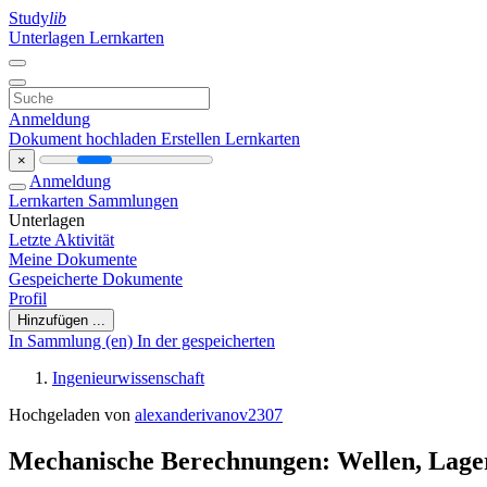
Study
lib
Unterlagen
Lernkarten
Anmeldung
Dokument hochladen
Erstellen Lernkarten
×
Anmeldung
Lernkarten
Sammlungen
Unterlagen
Letzte Aktivität
Meine Dokumente
Gespeicherte Dokumente
Profil
Hinzufügen ...
In Sammlung (en)
In der gespeicherten
Ingenieurwissenschaft
Hochgeladen von
alexanderivanov2307
Mechanische Berechnungen: Wellen, Lage