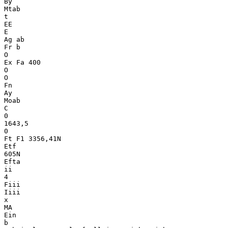
By
Mtab
t
EE
E
Ag ab
Fr b
O
Ex Fa 400
O
O
Fn
Ay
Moab
C
0
1643,5
0
Ft F1 3356,41N
Etf
605N
Efta
ii
4
Fiii
Iiii
x
MA
Ein
b