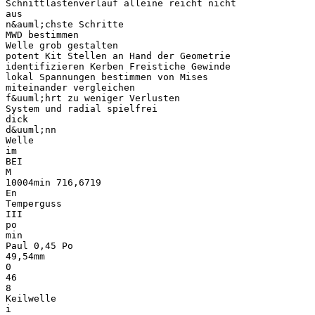
Schnittlastenverlauf alleine reicht nicht
aus
n&auml;chste Schritte
MWD bestimmen
Welle grob gestalten
potent Kit Stellen an Hand der Geometrie
identifizieren Kerben Freistiche Gewinde
lokal Spannungen bestimmen von Mises
miteinander vergleichen
f&uuml;hrt zu weniger Verlusten
System und radial spielfrei
dick
d&uuml;nn
Welle
im
BEI
M
10004min 716,6719
En
Temperguss
III
po
min
Paul 0,45 Po
49,54mm
0
46
8
Keilwelle
i