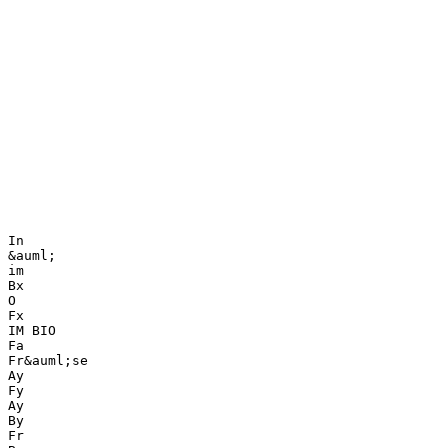
In
&auml;
im
Bx
O
Fx
IM BIO
Fa
Fr&auml;se
Ay
Fy
Ay
By
Fr