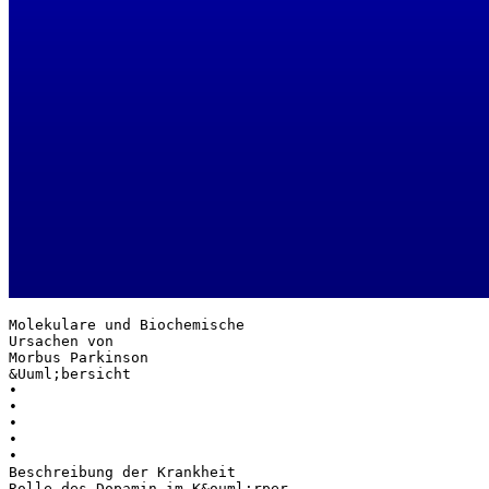
Molekulare und Biochemische
Ursachen von
Morbus Parkinson
&Uuml;bersicht
•
•
•
•
•
Beschreibung der Krankheit
Rolle des Dopamin im K&ouml;rper