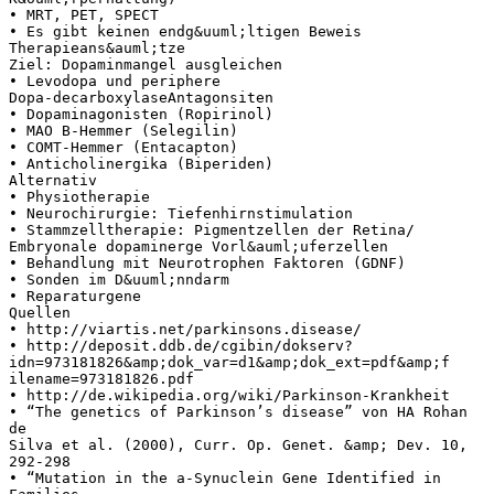
• MRT, PET, SPECT
• Es gibt keinen endg&uuml;ltigen Beweis
Therapieans&auml;tze
Ziel: Dopaminmangel ausgleichen
• Levodopa und periphere
Dopa-decarboxylaseAntagonsiten
• Dopaminagonisten (Ropirinol)
• MAO B-Hemmer (Selegilin)
• COMT-Hemmer (Entacapton)
• Anticholinergika (Biperiden)
Alternativ
• Physiotherapie
• Neurochirurgie: Tiefenhirnstimulation
• Stammzelltherapie: Pigmentzellen der Retina/
Embryonale dopaminerge Vorl&auml;uferzellen
• Behandlung mit Neurotrophen Faktoren (GDNF)
• Sonden im D&uuml;nndarm
• Reparaturgene
Quellen
• http://viartis.net/parkinsons.disease/
• http://deposit.ddb.de/cgibin/dokserv?
idn=973181826&amp;dok_var=d1&amp;dok_ext=pdf&amp;f
ilename=973181826.pdf
• http://de.wikipedia.org/wiki/Parkinson-Krankheit
• “The genetics of Parkinson’s disease” von HA Rohan
de
Silva et al. (2000), Curr. Op. Genet. &amp; Dev. 10,
292-298
• “Mutation in the a-Synuclein Gene Identified in