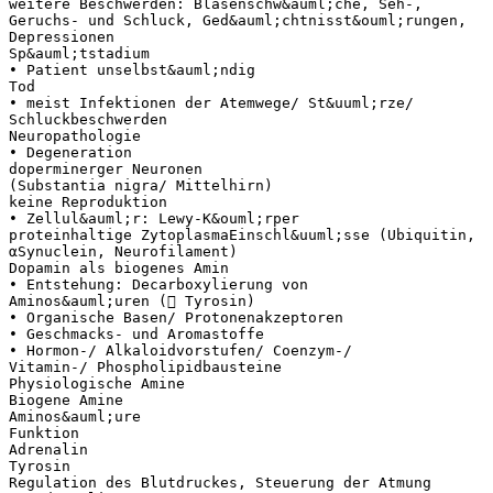
weitere Beschwerden: Blasenschw&auml;che, Seh-,
Geruchs- und Schluck, Ged&auml;chtnisst&ouml;rungen,
Depressionen
Sp&auml;tstadium
• Patient unselbst&auml;ndig
Tod
• meist Infektionen der Atemwege/ St&uuml;rze/
Schluckbeschwerden
Neuropathologie
• Degeneration
doperminerger Neuronen
(Substantia nigra/ Mittelhirn)
keine Reproduktion
• Zellul&auml;r: Lewy-K&ouml;rper
proteinhaltige ZytoplasmaEinschl&uuml;sse (Ubiquitin,
αSynuclein, Neurofilament)
Dopamin als biogenes Amin
• Entstehung: Decarboxylierung von
Aminos&auml;uren ( Tyrosin)
• Organische Basen/ Protonenakzeptoren
• Geschmacks- und Aromastoffe
• Hormon-/ Alkaloidvorstufen/ Coenzym-/
Vitamin-/ Phospholipidbausteine
Physiologische Amine
Biogene Amine
Aminos&auml;ure
Funktion
Adrenalin
Tyrosin
Regulation des Blutdruckes, Steuerung der Atmung