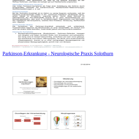
Parkinson-Erkrankung - Neurologische Praxis Solothurn