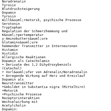
Noradrenalin
Tyrosin
Blutdrucksteigerung
Dopamin
Tyrosin
Willk&uuml;rmotorik, psychische Prozesse
Serotonin
Tryptophan
Regulation der Schmerzhemmung und
K&ouml;rpertemperatur
y-Aminobutters&auml;ure
Glutamins&auml;ure
hemmender Transmitter in Interneuronen
Histamin
Histidin
Allergische Reaktionen
Dopamin als Catecholamin
• Derivate des 1,2 Dihydroxybenzols
(Catechol)
• Vorl&auml;ufer von Adrenalin/Noradrenalin
• Anregende Wirkung auf Herz und Kreislauf
Dopamin als
Neurotransmitter
•Gebildet in Substantia nigra (Mittelhirn)
•Motorik
•Psychische Prozesse
Rezeptorinteraktion
Wechselwirkung mit
Acetylcholin
Dopamin: