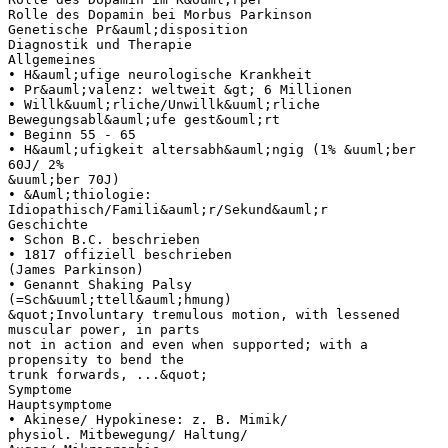
Rolle des Dopamin bei Morbus Parkinson
Genetische Pr&auml;disposition
Diagnostik und Therapie
Allgemeines
• H&auml;ufige neurologische Krankheit
• Pr&auml;valenz: weltweit &gt; 6 Millionen
• Willk&uuml;rliche/Unwillk&uuml;rliche
Bewegungsabl&auml;ufe gest&ouml;rt
• Beginn 55 - 65
• H&auml;ufigkeit altersabh&auml;ngig (1% &uuml;ber
60J/ 2%
&uuml;ber 70J)
• &Auml;thiologie:
Idiopathisch/Famili&auml;r/Sekund&auml;r
Geschichte
• Schon B.C. beschrieben
• 1817 offiziell beschrieben
(James Parkinson)
• Genannt Shaking Palsy
(=Sch&uuml;ttell&auml;hmung)
&quot;Involuntary tremulous motion, with lessened
muscular power, in parts
not in action and even when supported; with a
propensity to bend the
trunk forwards, ...&quot;
Symptome
Hauptsymptome
• Akinese/ Hypokinese: z. B. Mimik/
physiol. Mitbewegung/ Haltung/