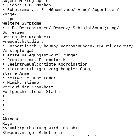
Augen/ Mikrographie
• Rigor: z.B. Nacken
• Ruhetremor: z.B. H&auml;nde/ Arme/ Augenlider/
Zunge/
Lippe
Weitere Symptome
• z.B. Depressionen/ Demenz/ Schlafst&ouml;rung/
Schmerzen
Beginn der Krankheit
Fr&uuml;hstadium:
• Unspezifisch (Rheuma/ Verspannungen/ M&uuml;digkeit/
Verstopfung…)
• erste Bewegungsst&ouml;rungen
• Probleme mit Feinmotorik
• Beeintr&auml;chtigte Koordination
• kleinschrittiger vorgebeugter Gang,
starre Arme
• Zeitweise Ruhetremor
• Mimik, Stimme
Verlauf der Krankheit
Fortgeschrittenes Stadium
•
•
•
•
•
Akinese
Rigor
K&ouml;rperhaltung wird instabil
St&auml;ndiger Ruhetremor