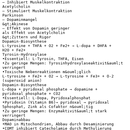
– Inhibiert Muskelkontraktion
Acetylcholin
– Stimuliert Muskelkontraktion
Parkinson
– Dopaminmangel
&gt;Akinese
– Effekt von Dopamin geringer
als Effekt von Acetylcholin
&gt;Zittern und Rigor
Dopamin-Biosynthese
L-tyrosine + THFA + O2 + Fe2+ → L-dopa + DHFA +
H2O + Fe2+
Tyrosin-Hydroxylase
•Essentiell: L-Tyrosin, THFA, Eisen
•Zu geringe Mengen: Tyrosinhydroxylaseaktivit&auml;t
verringert
•Toxische Nebenreaktionen m&ouml;glich
L-tyrosine + Fe2+ + O2 → L-tyrosine + Fe3+ + O-2
(superoxid anion)
Dopamin-Biosynthese
L-dopa + pyridoxal phosphate → dopamine +
pyridoxal phosphate + CO2
•Essentiell: L-Dopa, Pyridoxalphosphat
•Pyridoxin (Vitamin B6)→ pyridoxal → pyridoxal
5phosphat, Zink als Cofaktor n&ouml;tig
•Zu geringe Mengen: Enzymaktivit&auml;t stark
verringert
Dopaminabbau
•MAO in Mitochondrien, Abbau durch Desaminierung
•COMT inhibiert Catecholamie durch Methylierung