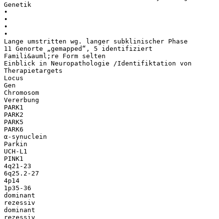
Genetik
•
•
•
•
Lange umstritten wg. langer subklinischer Phase
11 Genorte „gemapped“, 5 identifiziert
Famili&auml;re Form selten
Einblick in Neuropathologie /Identifiktation von
Therapietargets
Locus
Gen
Chromosom
Vererbung
PARK1
PARK2
PARK5
PARK6
α-synuclein
Parkin
UCH-L1
PINK1
4q21-23
6q25.2-27
4p14
1p35-36
dominant
rezessiv
dominant
rezessiv