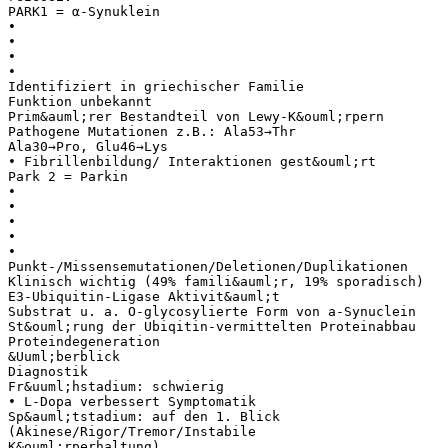
PARK1 = α-Synuklein
•
•
•
•
Identifiziert in griechischer Familie
Funktion unbekannt
Prim&auml;rer Bestandteil von Lewy-K&ouml;rpern
Pathogene Mutationen z.B.: Ala53→Thr
Ala30→Pro, Glu46→Lys
• Fibrillenbildung/ Interaktionen gest&ouml;rt
Park 2 = Parkin
•
•
•
•
•
Punkt-/Missensemutationen/Deletionen/Duplikationen
Klinisch wichtig (49% famili&auml;r, 19% sporadisch)
E3-Ubiquitin-Ligase Aktivit&auml;t
Substrat u. a. O-glycosylierte Form von a-Synuclein
St&ouml;rung der Ubiqitin-vermittelten Proteinabbau
Proteindegeneration
&Uuml;berblick
Diagnostik
Fr&uuml;hstadium: schwierig
• L-Dopa verbessert Symptomatik
Sp&auml;tstadium: auf den 1. Blick
(Akinese/Rigor/Tremor/Instabile
K&ouml;rperhaltung)