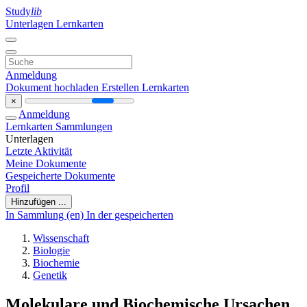
Study
lib
Unterlagen
Lernkarten
Anmeldung
Dokument hochladen
Erstellen Lernkarten
×
Anmeldung
Lernkarten
Sammlungen
Unterlagen
Letzte Aktivität
Meine Dokumente
Gespeicherte Dokumente
Profil
Hinzufügen ...
In Sammlung (en)
In der gespeicherten
Wissenschaft
Biologie
Biochemie
Genetik
Molekulare und Biochemische Ursachen