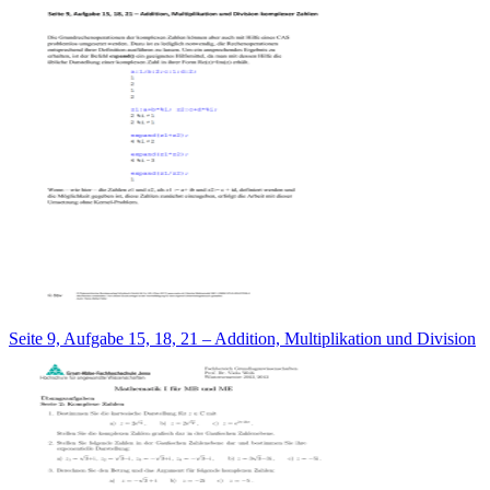
Seite 9, Aufgabe 15, 18, 21 – Addition, Multiplikation und Division