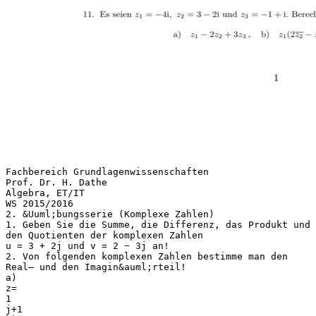
Fachbereich Grundlagenwissenschaften
Prof. Dr. H. Dathe
Algebra, ET/IT
WS 2015/2016
2. &Uuml;bungsserie (Komplexe Zahlen)
1. Geben Sie die Summe, die Differenz, das Produkt und
den Quotienten der komplexen Zahlen
u = 3 + 2j und v = 2 − 3j an!
2. Von folgenden komplexen Zahlen bestimme man den
Real– und den Imagin&auml;rteil!
a)
z=
1
j+1