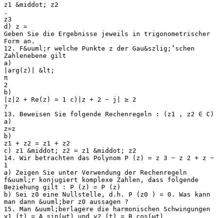
z1 &middot; z2
.
z3
d) z =
Geben Sie die Ergebnisse jeweils in trigonometrischer
Form an.
12. F&uuml;r welche Punkte z der Gau&szlig;’schen
Zahlenebene gilt
a)
|arg(z)| &lt;
π
2
b)
|z|2 + Re(z) = 1 c)|z + 2 − j| ≥ 2
?
13. Beweisen Sie folgende Rechenregeln : (z1 , z2 ∈ C)
a)
z=z
b)
z1 + z2 = z1 + z2
c) z1 &middot; z2 = z1 &middot; z2
14. Wir betrachten das Polynom P (z) = z 3 − z 2 + z −
1
a) Zeigen Sie unter Verwendung der Rechenregeln
f&uuml;r konjugiert komplexe Zahlen, dass folgende
Beziehung gilt : P (z) = P (z)
b) Sei z0 eine Nullstelle, d.h. P (z0 ) = 0. Was kann
man dann &uuml;ber z0 aussagen ?
15. Man &uuml;berlagere die harmonischen Schwingungen
y1 (t) = A sin(ωt) und y2 (t) = B cos(ωt)