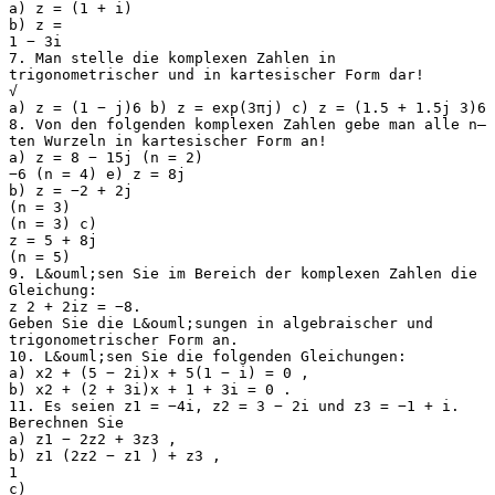
a) z = (1 + i)
b) z =
1 − 3i
7. Man stelle die komplexen Zahlen in
trigonometrischer und in kartesischer Form dar!
√
a) z = (1 − j)6 b) z = exp(3πj) c) z = (1.5 + 1.5j 3)6
8. Von den folgenden komplexen Zahlen gebe man alle n–
ten Wurzeln in kartesischer Form an!
a) z = 8 − 15j (n = 2)
−6 (n = 4) e) z = 8j
b) z = −2 + 2j
(n = 3)
(n = 3) c)
z = 5 + 8j
(n = 5)
9. L&ouml;sen Sie im Bereich der komplexen Zahlen die
Gleichung:
z 2 + 2iz = −8.
Geben Sie die L&ouml;sungen in algebraischer und
trigonometrischer Form an.
10. L&ouml;sen Sie die folgenden Gleichungen:
a) x2 + (5 − 2i)x + 5(1 − i) = 0 ,
b) x2 + (2 + 3i)x + 1 + 3i = 0 .
11. Es seien z1 = −4i, z2 = 3 − 2i und z3 = −1 + i.
Berechnen Sie
a) z1 − 2z2 + 3z3 ,
b) z1 (2z2 − z1 ) + z3 ,
1
c)