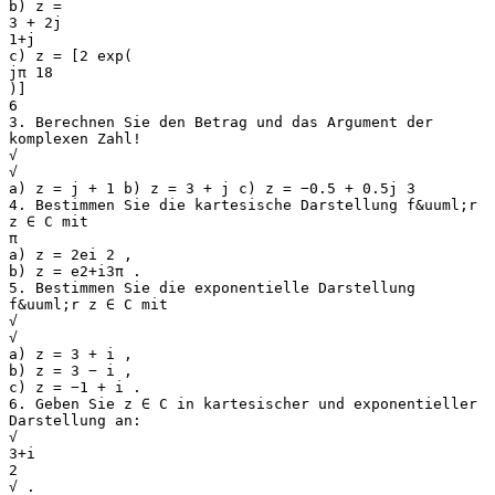
b) z =
3 + 2j
1+j
c) z = [2 exp(
jπ 18
)]
6
3. Berechnen Sie den Betrag und das Argument der
komplexen Zahl!
√
√
a) z = j + 1 b) z = 3 + j c) z = −0.5 + 0.5j 3
4. Bestimmen Sie die kartesische Darstellung f&uuml;r
z ∈ C mit
π
a) z = 2ei 2 ,
b) z = e2+i3π .
5. Bestimmen Sie die exponentielle Darstellung
f&uuml;r z ∈ C mit
√
√
a) z = 3 + i ,
b) z = 3 − i ,
c) z = −1 + i .
6. Geben Sie z ∈ C in kartesischer und exponentieller
Darstellung an:
√
3+i
2
√ .