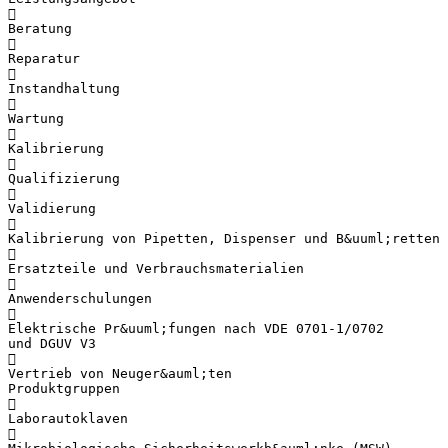

Beratung

Reparatur

Instandhaltung

Wartung

Kalibrierung

Qualifizierung

Validierung

Kalibrierung von Pipetten, Dispenser und B&uuml;retten

Ersatzteile und Verbrauchsmaterialien

Anwenderschulungen

Elektrische Pr&uuml;fungen nach VDE 0701-1/0702
und DGUV V3

Vertrieb von Neuger&auml;ten
Produktgruppen

Laborautoklaven
