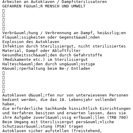
Arbeiten an Autoklaven / Dampfsterilisatoren
GEFAHREN F&Uuml;R MENSCH UND UMWELT





Verbr&uuml;hung / Verbrennung an Dampf, hei&szlig;en
Fl&uuml;ssigkeiten oder Gegenst&auml;nden
Explosion des Autoklaven
Infektion durch Sterilisiergut, nicht sterilisiertes
Material, Dampf oder Abluftfilter
Gesundheitssch&auml;den durch Gefahrstoffe
(Medikamente etc.) im Sterilisiergut
Haltesch&auml;den durch ung&uuml;nstige
K&ouml;rperhaltung beim Be-/ Entladen





Autoklaven d&uuml;rfen nur von unterwiesenen Personen
bedient werden, die das 18. Lebensjahr vollendet
haben,
die erforderliche Sachkunde hinsichtlich Einrichtungen
und Verfahren besitzen und erwarten lassen, dass sie
ihre Aufgabe zuverl&auml;ssig erf&uuml;llen (TRB 700)
Beim Umgang mit Sterilisiergut pers&ouml;nliche
Schutzausr&uuml;stung (PSA) tragen
Autoklaven sicher aufstellen (freistehend,