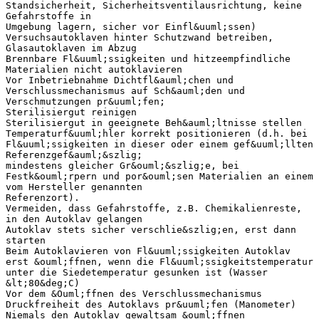
Standsicherheit, Sicherheitsventilausrichtung, keine
Gefahrstoffe in
Umgebung lagern, sicher vor Einfl&uuml;ssen)
Versuchsautoklaven hinter Schutzwand betreiben,
Glasautoklaven im Abzug
Brennbare Fl&uuml;ssigkeiten und hitzeempfindliche
Materialien nicht autoklavieren
Vor Inbetriebnahme Dichtfl&auml;chen und
Verschlussmechanismus auf Sch&auml;den und
Verschmutzungen pr&uuml;fen;
Sterilisiergut reinigen
Sterilisiergut in geeignete Beh&auml;ltnisse stellen
Temperaturf&uuml;hler korrekt positionieren (d.h. bei
Fl&uuml;ssigkeiten in dieser oder einem gef&uuml;llten
Referenzgef&auml;&szlig;
mindestens gleicher Gr&ouml;&szlig;e, bei
Festk&ouml;rpern und por&ouml;sen Materialien an einem
vom Hersteller genannten
Referenzort).
Vermeiden, dass Gefahrstoffe, z.B. Chemikalienreste,
in den Autoklav gelangen
Autoklav stets sicher verschlie&szlig;en, erst dann
starten
Beim Autoklavieren von Fl&uuml;ssigkeiten Autoklav
erst &ouml;ffnen, wenn die Fl&uuml;ssigkeitstemperatur
unter die Siedetemperatur gesunken ist (Wasser
&lt;80&deg;C)
Vor dem &Ouml;ffnen des Verschlussmechanismus
Druckfreiheit des Autoklavs pr&uuml;fen (Manometer)
Niemals den Autoklav gewaltsam &ouml;ffnen