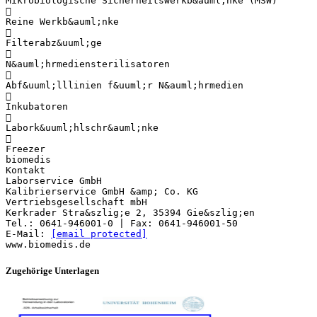
Mikrobiologische Sicherheitswerkb&auml;nke (MSW)

Reine Werkb&auml;nke

Filterabz&uuml;ge

N&auml;hrmediensterilisatoren

Abf&uuml;lllinien f&uuml;r N&auml;hrmedien

Inkubatoren

Labork&uuml;hlschr&auml;nke

Freezer
biomedis
Kontakt
Laborservice GmbH
Kalibrierservice GmbH &amp; Co. KG
Vertriebsgesellschaft mbH
Kerkrader Stra&szlig;e 2, 35394 Gie&szlig;en
Tel.: 0641-946001-0 | Fax: 0641-946001-50
E-Mail:
[email protected]
Zugehörige Unterlagen