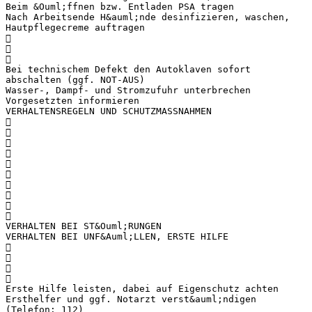
Beim &Ouml;ffnen bzw. Entladen PSA tragen
Nach Arbeitsende H&auml;nde desinfizieren, waschen,
Hautpflegecreme auftragen



Bei technischem Defekt den Autoklaven sofort
abschalten (ggf. NOT-AUS)
Wasser-, Dampf- und Stromzufuhr unterbrechen
Vorgesetzten informieren
VERHALTENSREGELN UND SCHUTZMASSNAHMEN










VERHALTEN BEI ST&Ouml;RUNGEN
VERHALTEN BEI UNF&Auml;LLEN, ERSTE HILFE




Erste Hilfe leisten, dabei auf Eigenschutz achten
Ersthelfer und ggf. Notarzt verst&auml;ndigen
(Telefon: 112)