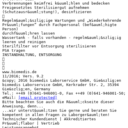
Verbrennungen keimfrei k&uuml;hlen und bedecken
Freigesetztes Sterilisiergut aufnehmen
(Schutzausr&uuml;stung!), desinfizieren

Regelm&auml;&szlig;ige Wartungen und „Wiederkehrende
Pr&uuml;fungen“ durch Fachpersonal (bef&auml;higte
Person)
durchf&uuml;hren lassen
Wassertank - falls vorhanden - regelm&auml;&szlig;ig
leeren und reinigen
Sterilfilter vor Entsorgung sterilisieren
PSA tragen
INSTANDHALTUNG, ENTSORGUNG



www.biomedis.de
11/2016; Vers. 9.2
&copy; 2016 biomedis Laborservice GmbH, Gie&szlig;en
biomedis Laborservice GmbH, Kerkrader Str. 2, 35394
Gie&szlig;en, Germany
Tel.: ++49 (0)641-946001-0, Fax ++49 (0)641-946001-50;
eMail:
[email protected]
Bitte beachten Sie auch die R&uuml;ckseite dieser
Anweisung, denn...
...wir unterst&uuml;tzen Sie gerne und beraten Sie
kompetent in allen Fragen zu Laborger&auml;ten!
Technischer Kundendienst | Akkreditiertes
Pr&uuml;flabor | Vertrieb
Leistungsangebot