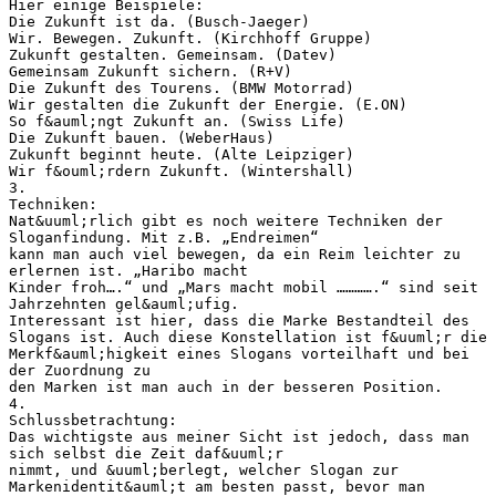
Hier einige Beispiele:
Die Zukunft ist da. (Busch-Jaeger)
Wir. Bewegen. Zukunft. (Kirchhoff Gruppe)
Zukunft gestalten. Gemeinsam. (Datev)
Gemeinsam Zukunft sichern. (R+V)
Die Zukunft des Tourens. (BMW Motorrad)
Wir gestalten die Zukunft der Energie. (E.ON)
So f&auml;ngt Zukunft an. (Swiss Life)
Die Zukunft bauen. (WeberHaus)
Zukunft beginnt heute. (Alte Leipziger)
Wir f&ouml;rdern Zukunft. (Wintershall)
3.
Techniken:
Nat&uuml;rlich gibt es noch weitere Techniken der
Sloganfindung. Mit z.B. „Endreimen“
kann man auch viel bewegen, da ein Reim leichter zu
erlernen ist. „Haribo macht
Kinder froh….“ und „Mars macht mobil ………….“ sind seit
Jahrzehnten gel&auml;ufig.
Interessant ist hier, dass die Marke Bestandteil des
Slogans ist. Auch diese Konstellation ist f&uuml;r die
Merkf&auml;higkeit eines Slogans vorteilhaft und bei
der Zuordnung zu
den Marken ist man auch in der besseren Position.
4.
Schlussbetrachtung:
Das wichtigste aus meiner Sicht ist jedoch, dass man
sich selbst die Zeit daf&uuml;r
nimmt, und &uuml;berlegt, welcher Slogan zur
Markenidentit&auml;t am besten passt, bevor man