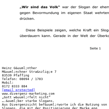
Heinz G&uuml;nther
M&uuml;nchner Stra&szlig;e 7
83539 Pfaffing
Telefon: 08094 / 1703
Mobil:
[email protected]
www.divergenz-marketing.com
„Gott w&uuml;rfelt nicht“
….&uuml;ber starke Slogans.
Aus Divergenzsicht bef&uuml;rworte ich die Nutzung von
Slogans, die mit der Positionierung der Marke eng