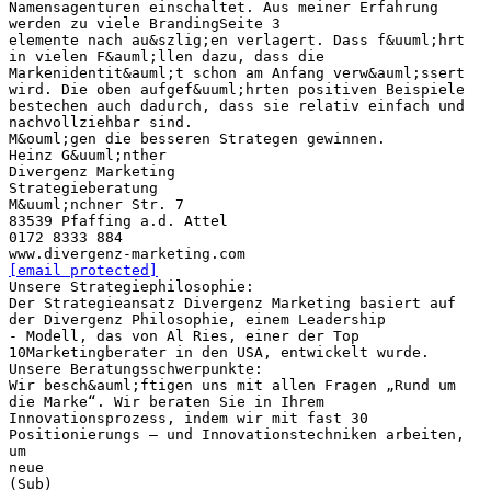
Namensagenturen einschaltet. Aus meiner Erfahrung
werden zu viele BrandingSeite 3
elemente nach au&szlig;en verlagert. Dass f&uuml;hrt
in vielen F&auml;llen dazu, dass die
Markenidentit&auml;t schon am Anfang verw&auml;ssert
wird. Die oben aufgef&uuml;hrten positiven Beispiele
bestechen auch dadurch, dass sie relativ einfach und
nachvollziehbar sind.
M&ouml;gen die besseren Strategen gewinnen.
Heinz G&uuml;nther
Divergenz Marketing
Strategieberatung
M&uuml;nchner Str. 7
83539 Pfaffing a.d. Attel
0172 8333 884
[email protected]
Unsere Strategiephilosophie:
Der Strategieansatz Divergenz Marketing basiert auf
der Divergenz Philosophie, einem Leadership
- Modell, das von Al Ries, einer der Top
10Marketingberater in den USA, entwickelt wurde.
Unsere Beratungsschwerpunkte:
Wir besch&auml;ftigen uns mit allen Fragen „Rund um
die Marke“. Wir beraten Sie in Ihrem
Innovationsprozess, indem wir mit fast 30
Positionierungs – und Innovationstechniken arbeiten,
um
neue
(Sub)