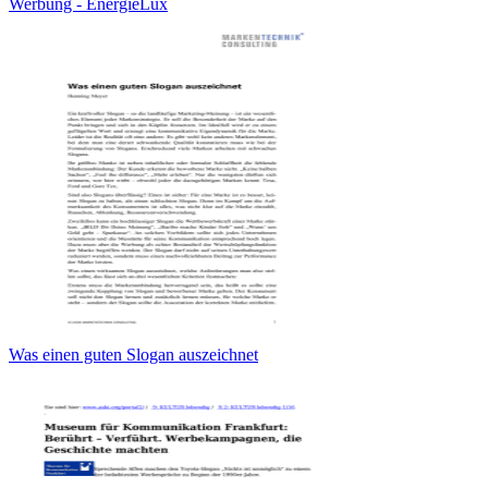
Werbung - EnergieLux
Was einen guten Slogan auszeichnet