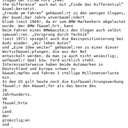
Slogan der Firma Ford „Feel
the difference“ auch mal mit „Finde das Differential“
&uuml;bersetzt.
„Freude am Fahren“ geh&ouml;rt zu den wenigen Slogans,
der &uuml;ber Jahre unver&auml;ndert
blieb (seit 1969), da er vom BMW Markenkern abgeleitet
wurde. Wer BMW f&auml;hrt, kann
beim Fahren eines BMW&acute;s den Slogan auch selbst
sp&uuml;ren. „Vorsprung durch Technik“
(seit 1971) spiegelt auch die Basispositionierung bei
Audi wieder. „Wir leben Autos“
und „Eine Idee weiter“ geh&ouml;ren zu einer dieser
Wortsch&ouml;pfungen, die aus der Not
entwickelt werden, da man ja auch nicht wei&szlig;,
wof&uuml;r Opel bzw. Ford wirklich steht.
Interessanterweise haben beide Automarken in
Deutschland und Europa schwer zu
k&auml;mpfen und fahren 3 stellige Millonenverluste
ein.
In den US gilt heute noch die Einf&uuml;hrungswerbung
f&uuml;r den K&auml;fer als das beste des
20.
Jahrhunderts.
VW
f&uuml;hrte
im
Land
der
gro&szlig;en
und