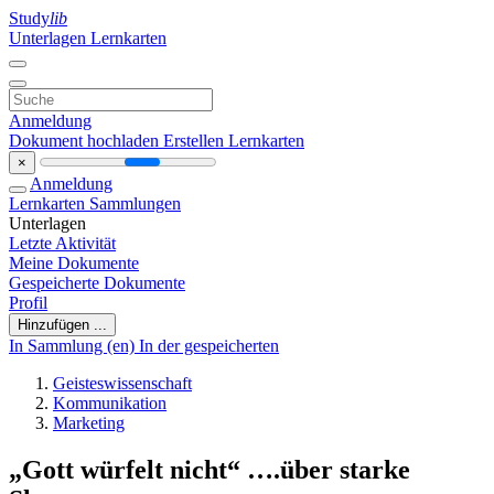
Study
lib
Unterlagen
Lernkarten
Anmeldung
Dokument hochladen
Erstellen Lernkarten
×
Anmeldung
Lernkarten
Sammlungen
Unterlagen
Letzte Aktivität
Meine Dokumente
Gespeicherte Dokumente
Profil
Hinzufügen ...
In Sammlung (en)
In der gespeicherten
Geisteswissenschaft
Kommunikation
Marketing
„Gott würfelt nicht“ ….über starke