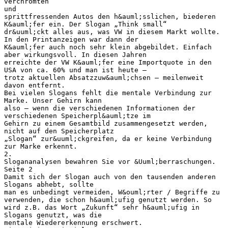
verchromten
und
sprittfressenden Autos den h&auml;sslichen, biederen
K&auml;fer ein. Der Slogan „Think small“
dr&uuml;ckt alles aus, was VW in diesem Markt wollte.
In den Printanzeigen war dann der
K&auml;fer auch noch sehr klein abgebildet. Einfach
aber wirkungsvoll. In diesen Jahren
erreichte der VW K&auml;fer eine Importquote in den
USA von ca. 60% und man ist heute –
trotz aktuellen Absatzzuw&auml;chsen – meilenweit
davon entfernt.
Bei vielen Slogans fehlt die mentale Verbindung zur
Marke. Unser Gehirn kann
also – wenn die verschiedenen Informationen der
verschiedenen Speicherpl&auml;tze im
Gehirn zu einem Gesamtbild zusammengesetzt werden,
nicht auf den Speicherplatz
„Slogan“ zur&uuml;ckgreifen, da er keine Verbindung
zur Marke erkennt.
2.
Slogananalysen bewahren Sie vor &Uuml;berraschungen.
Seite 2
Damit sich der Slogan auch von den tausenden anderen
Slogans abhebt, sollte
man es unbedingt vermeiden, W&ouml;rter / Begriffe zu
verwenden, die schon h&auml;ufig genutzt werden. So
wird z.B. das Wort „Zukunft“ sehr h&auml;ufig in
Slogans genutzt, was die
mentale Wiedererkennung erschwert.