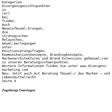
Kategorien
Divergenzgesichtspunkten
zu
(er)
bei
finden.
Auch
Neueinf&uuml;hrungen,
die
strategischen
Relaunches,
&Uuml;berlegungen
unter
Positionierungsfragen,
Kommunikationskonzepte, Brandingkonzepte,
Markenarchitekturen und Brand Extensions geh&ouml;ren
zu unseren Beratungsschwerpunkten.
Weitere Informationen finden Sie unter www.divergenz-
marketing.com
Neu: Jetzt auch mit Beratung f&uuml;r das Marken – und
Lebensmittelrecht
Zugehörige Unterlagen