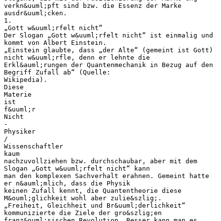
verkn&uuml;pft sind bzw. die Essenz der Marke
ausdr&uuml;cken.
1.
„Gott w&uuml;rfelt nicht“
Der Slogan „Gott w&uuml;rfelt nicht“ ist einmalig und
kommt von Albert Einstein.
„Einstein glaubte, dass „der Alte“ (gemeint ist Gott)
nicht w&uuml;rfle, denn er lehnte die
Erkl&auml;rungen der Quantenmechanik in Bezug auf den
Begriff Zufall ab“ (Quelle:
Wikipedia).
Diese
Materie
ist
f&uuml;r
Nicht
-
Physiker
/
Wissenschaftler
kaum
nachzuvollziehen bzw. durchschaubar, aber mit dem
Slogan „Gott w&uuml;rfelt nicht“ kann
man den komplexen Sachverhalt erahnen. Gemeint hatte
er n&auml;mlich, dass die Physik
keinen Zufall kennt, die Quantentheorie diese
M&ouml;glichkeit wohl aber zulie&szlig;.
„Freiheit, Gleichheit und Br&uuml;derlichkeit“
kommunizierte die Ziele der gro&szlig;en
franz&ouml;sischen Revolution. Besser kann man es