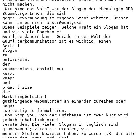
nicht machen.
„Wir sind das Volk“ war der Slogan der ehemaligen DDR
B&uuml;rgerInnen, die sich
gegen Bevormundung im eigenen Staat wehrten. Besser
kann man es nicht ausdr&uuml;cken.
Diese Beispiele zeigen, welche Kraft ein Slogan hat
und wie viele Epochen er
&uuml;berdauern kann. Gerade in der Welt der
&Uuml;berkommunikation ist es wichtig, einen
Seite 1
Slogan
zu
entwickeln,
der
zusammenfasst anstatt nur
kurz,
knapp
und
pr&auml;zise
die
Marketingbotschaft
gutklingende W&ouml;rter an einander zureihen oder
sogar
zweideutig zu formulieren.
„Non Stop you„ von der Lufthansa ist zwar kurz wird
jedoch inhaltlich nicht
verstanden. Die vielen Slogans in Englisch sind
grunds&auml;tzlich ein Problem, wie
mehrere Studien bewiesen haben. So wurde z.B. der alte