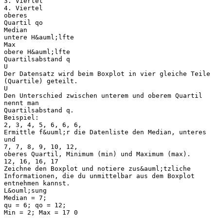
3. Viertel
4. Viertel
oberes
Quartil qo
Median
untere H&auml;lfte
Max
obere H&auml;lfte
Quartilsabstand q
U
Der Datensatz wird beim Boxplot in vier gleiche Teile
(Quartile) geteilt.
U
Den Unterschied zwischen unterem und oberem Quartil
nennt man
Quartilsabstand q.
Beispiel:
2, 3, 4, 5, 6, 6, 6,
Ermittle f&uuml;r die Datenliste den Median, unteres
und
7, 7, 8, 9, 10, 12,
oberes Quartil, Minimum (min) und Maximum (max).
12, 16, 16, 17
Zeichne den Boxplot und notiere zus&auml;tzliche
Informationen, die du unmittelbar aus dem Boxplot
entnehmen kannst.
L&ouml;sung
Median = 7;
qu = 6; qo = 12;
Min = 2; Max = 17 0