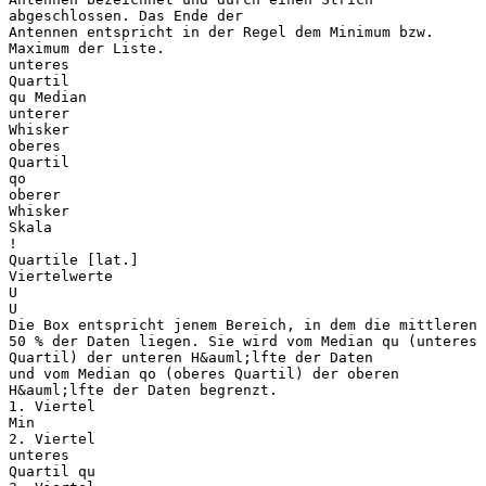
abgeschlossen. Das Ende der
Antennen entspricht in der Regel dem Minimum bzw.
Maximum der Liste.
unteres
Quartil
qu Median
unterer
Whisker
oberes
Quartil
qo
oberer
Whisker
Skala
!
Quartile [lat.]
Viertelwerte
U
U
Die Box entspricht jenem Bereich, in dem die mittleren
50 % der Daten liegen. Sie wird vom Median qu (unteres
Quartil) der unteren H&auml;lfte der Daten
und vom Median qo (oberes Quartil) der oberen
H&auml;lfte der Daten begrenzt.
1. Viertel
Min
2. Viertel
unteres
Quartil qu