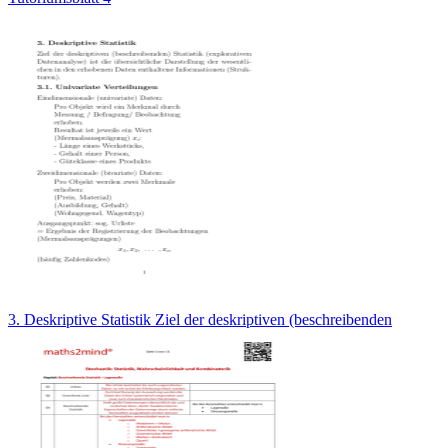
3. Deskriptive Statistik Ziel der deskriptiven (beschreibenden