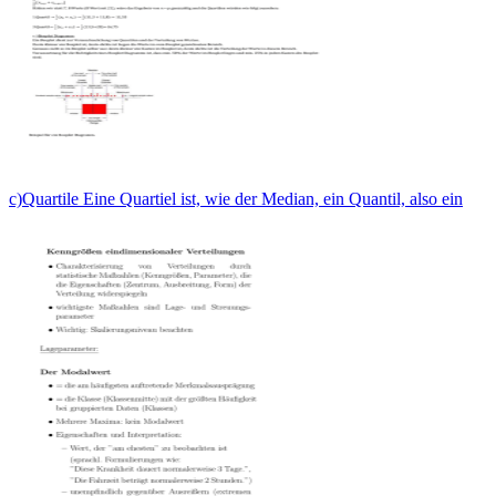
c)Quartile Eine Quartiel ist, wie der Median, ein Quantil, also ein