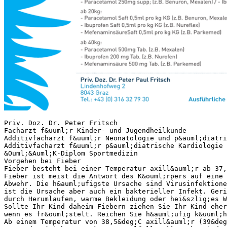
Priv. Doz. Dr. Peter Fritsch
Facharzt f&uuml;r Kinder- und Jugendheilkunde
Additivfacharzt f&uuml;r Neonatologie und p&auml;diatr
Additivfacharzt f&uuml;r p&auml;diatrische Kardiologie
&Ouml;&Auml;K-Diplom Sportmedizin
Vorgehen bei Fieber
Fieber besteht bei einer Temperatur axill&auml;r ab 37,
Fieber ist meist die Antwort des K&ouml;rpers auf eine 
Abwehr. Die h&auml;ufigste Ursache sind Virusinfektione
ist die Ursache aber auch ein bakterieller Infekt. Geri
durch Herumlaufen, warme Bekleidung oder hei&szlig;es W
Sollte Ihr Kind daheim Fiebern ziehen Sie Ihr Kind eher
wenn es fr&ouml;stelt. Reichen Sie h&auml;ufig k&uuml;h
Ab einem Temperatur von 38,5&deg;C axill&auml;r (39&deg