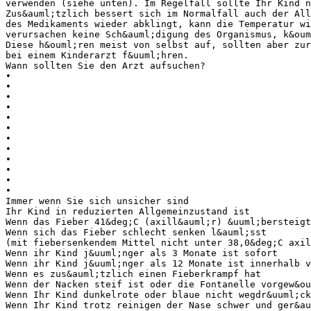
verwenden (siehe unten). Im Regelfall sollte Ihr Kind n
Zus&auml;tzlich bessert sich im Normalfall auch der All
des Medikaments wieder abklingt, kann die Temperatur wi
verursachen keine Sch&auml;digung des Organismus, k&oum
Diese h&ouml;ren meist von selbst auf, sollten aber zur
bei einem Kinderarzt f&uuml;hren.
Wann sollten Sie den Arzt aufsuchen?
•
•
•
•
•
•
•
•
•
•
•
•
Immer wenn Sie sich unsicher sind
Ihr Kind in reduzierten Allgemeinzustand ist
Wenn das Fieber 41&deg;C (axill&auml;r) &uuml;bersteigt
Wenn sich das Fieber schlecht senken l&auml;sst
(mit fiebersenkendem Mittel nicht unter 38,0&deg;C axil
Wenn ihr Kind j&uuml;nger als 3 Monate ist sofort
Wenn ihr Kind j&uuml;nger als 12 Monate ist innerhalb v
Wenn es zus&auml;tzlich einen Fieberkrampf hat
Wenn der Nacken steif ist oder die Fontanelle vorgew&ou
Wenn Ihr Kind dunkelrote oder blaue nicht wegdr&uuml;ck
Wenn Ihr Kind trotz reinigen der Nase schwer und ger&au