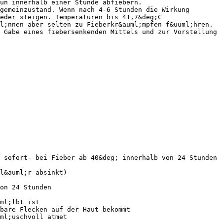
un innerhalb einer Stunde abfiebern.
gemeinzustand. Wenn nach 4-6 Stunden die Wirkung
eder steigen. Temperaturen bis 41,7&deg;C
l;nnen aber selten zu Fieberkr&auml;mpfen f&uuml;hren.
 Gabe eines fiebersenkenden Mittels und zur Vorstellung
 sofort- bei Fieber ab 40&deg; innerhalb von 24 Stunden
l&auml;r absinkt)
on 24 Stunden
ml;lbt ist
bare Flecken auf der Haut bekommt
ml;uschvoll atmet