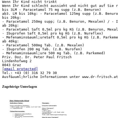
Wenn Ihr Kind nicht trinkt
Wenn Ihr Kind schlecht aussieht und nicht gut auf Sie r
bis 3LM - Paracetamol 75 mg supp (z.B. Benuron)
ab3. LM bis 10kg: - Paracetamol 125mg supp (z.B. Benur
bis 20kg:
- Paracetamol 250mg supp; (z.B. Benuron, Mexalen) / - I
ab 20kg:
- Paracetamol Saft 0,5ml pro kg KG (z.B. Benuron, Mexal
- Ibuprofen Saft 0,5ml pro kg KG (z.B. Nureflex)
- Mefenamins&auml;ureSaft 0,5ml pro kg KG (z.B. Parkeme
ab 40kg:
- Paracetamol 500mg Tab. (z.B. Mexalen)
- Ibuprofen 200 mg Tab. (z.B. Nurofen)
- Mefenamins&auml;ure 500 mg Tab. (z.B. Parkemed)
Priv. Doz. Dr. Peter Paul Fritsch
Lindenhofweg 2
[email protected]
Tel.: +43 (0) 316 32 79 30
Zugehörige Unterlagen