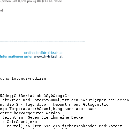
ische Intensivmedizin
5&deg;C (Rektal ab 38,0&deg;C)
Infektion und unterst&uuml;tzt den K&ouml;rper bei deren
n, die 3-4 Tage dauern k&ouml;nnen. Gelegentlich
nge Temperaturerh&ouml;hung kann aber auch
etter hervorgerufen werden.
 leicht an. Geben Sie ihm eine Decke
le Getr&auml;nke.
;C rektal) sollten Sie ein fiebersenkendes Medikament