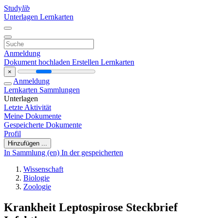
Study
lib
Unterlagen
Lernkarten
Anmeldung
Dokument hochladen
Erstellen Lernkarten
×
Anmeldung
Lernkarten
Sammlungen
Unterlagen
Letzte Aktivität
Meine Dokumente
Gespeicherte Dokumente
Profil
Hinzufügen ...
In Sammlung (en)
In der gespeicherten
Wissenschaft
Biologie
Zoologie
Krankheit Leptospirose Steckbrief