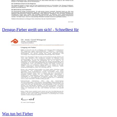
Dengue-Fieber greift um sich! - Schnelltest für
Was tun bei Fieber