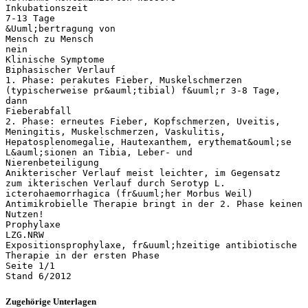
Inkubationszeit
7-13 Tage
&Uuml;bertragung von
Mensch zu Mensch
nein
Klinische Symptome
Biphasischer Verlauf
1. Phase: perakutes Fieber, Muskelschmerzen
(typischerweise pr&auml;tibial) f&uuml;r 3-8 Tage,
dann
Fieberabfall
2. Phase: erneutes Fieber, Kopfschmerzen, Uveitis,
Meningitis, Muskelschmerzen, Vaskulitis,
Hepatosplenomegalie, Hautexanthem, erythemat&ouml;se
L&auml;sionen an Tibia, Leber- und
Nierenbeteiligung
Anikterischer Verlauf meist leichter, im Gegensatz
zum ikterischen Verlauf durch Serotyp L.
icterohaemorrhagica (fr&uuml;her Morbus Weil)
Antimikrobielle Therapie bringt in der 2. Phase keinen
Nutzen!
Prophylaxe
LZG.NRW
Expositionsprophylaxe, fr&uuml;hzeitige antibiotische
Therapie in der ersten Phase
Seite 1/1
Zugehörige Unterlagen