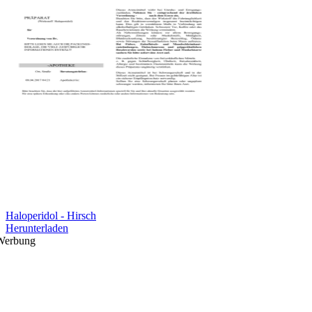
Haloperidol - Hirsch
Herunterladen
Werbung