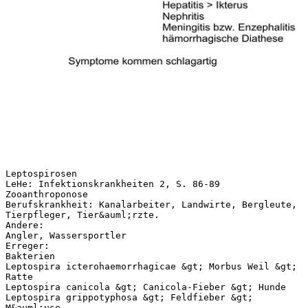
Leptospirosen
LeHe: Infektionskrankheiten 2, S. 86-89
Zooanthroponose
Berufskrankheit: Kanalarbeiter, Landwirte, Bergleute,
Tierpfleger, Tier&auml;rzte.
Andere:
Angler, Wassersportler
Erreger:
Bakterien
Leptospira icterohaemorrhagicae &gt; Morbus Weil &gt;
Ratte
Leptospira canicola &gt; Canicola-Fieber &gt; Hunde
Leptospira grippotyphosa &gt; Feldfieber &gt;
M&auml;use