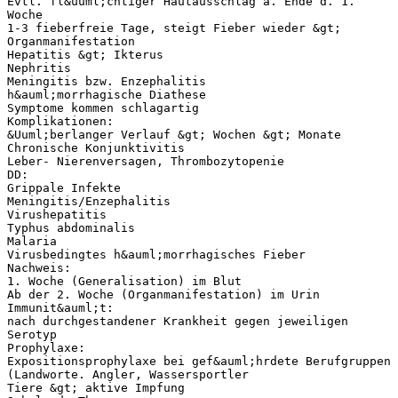
Evtl. fl&uuml;chtiger Hautausschlag a. Ende d. 1.
Woche
1-3 fieberfreie Tage, steigt Fieber wieder &gt;
Organmanifestation
Hepatitis &gt; Ikterus
Nephritis
Meningitis bzw. Enzephalitis
h&auml;morrhagische Diathese
Symptome kommen schlagartig
Komplikationen:
&Uuml;berlanger Verlauf &gt; Wochen &gt; Monate
Chronische Konjunktivitis
Leber- Nierenversagen, Thrombozytopenie
DD:
Grippale Infekte
Meningitis/Enzephalitis
Virushepatitis
Typhus abdominalis
Malaria
Virusbedingtes h&auml;morrhagisches Fieber
Nachweis:
1. Woche (Generalisation) im Blut
Ab der 2. Woche (Organmanifestation) im Urin
Immunit&auml;t:
nach durchgestandener Krankheit gegen jeweiligen
Serotyp
Prophylaxe:
Expositionsprophylaxe bei gef&auml;hrdete Berufgruppen
(Landworte. Angler, Wassersportler
Tiere &gt; aktive Impfung