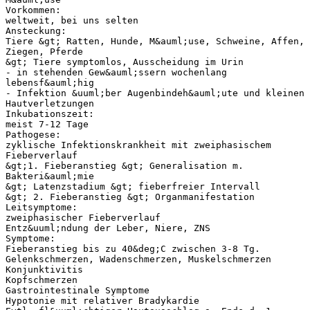
Vorkommen:
weltweit, bei uns selten
Ansteckung:
Tiere &gt; Ratten, Hunde, M&auml;use, Schweine, Affen,
Ziegen, Pferde
&gt; Tiere symptomlos, Ausscheidung im Urin
- in stehenden Gew&auml;ssern wochenlang
lebensf&auml;hig
- Infektion &uuml;ber Augenbindeh&auml;ute und kleinen
Hautverletzungen
Inkubationszeit:
meist 7-12 Tage
Pathogese:
zyklische Infektionskrankheit mit zweiphasischem
Fieberverlauf
&gt;1. Fieberanstieg &gt; Generalisation m.
Bakteri&auml;mie
&gt; Latenzstadium &gt; fieberfreier Intervall
&gt; 2. Fieberanstieg &gt; Organmanifestation
Leitsymptome:
zweiphasischer Fieberverlauf
Entz&uuml;ndung der Leber, Niere, ZNS
Symptome:
Fieberanstieg bis zu 40&deg;C zwischen 3-8 Tg.
Gelenkschmerzen, Wadenschmerzen, Muskelschmerzen
Konjunktivitis
Kopfschmerzen
Gastrointestinale Symptome
Hypotonie mit relativer Bradykardie