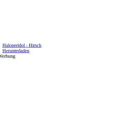
Haloperidol - Hirsch
Herunterladen
Werbung