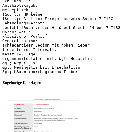
Schulmed. Th.:
Antibiotikagabe
Meldepflicht:
f&uuml;r HP keine
f&uuml;r Arzt bei Erregernachweis &sect; 7 IfSG
Behandlungsverbot:
besteht f&uuml;r den Hp &sect;&sect; 24 und 7 IfSG
Morbus Weil:
klassischer Verlauf
Generalisation:
schlagartiger Beginn mit hohem Fieber
fieberfreies Intervall:
meist 1-3 Tage
Organmanifestation mit: &gt; Hepatitis
&gt; Nephritis
&gt; Meningitis bzw. Enzephalitis
Zugehörige Unterlagen