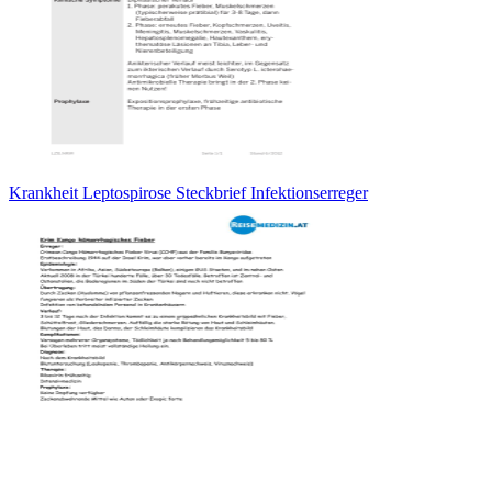
Krankheit Leptospirose Steckbrief Infektionserreger