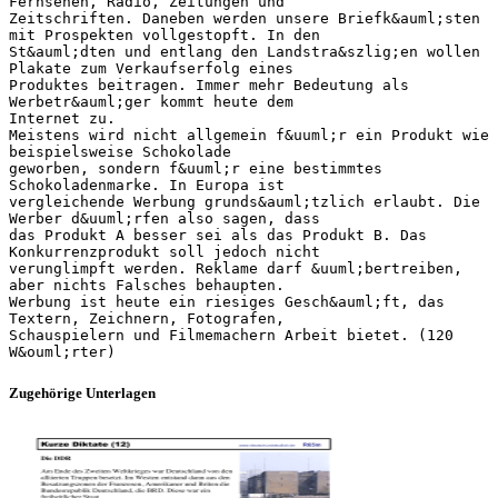
Fernsehen, Radio, Zeitungen und
Zeitschriften. Daneben werden unsere Briefk&auml;sten
mit Prospekten vollgestopft. In den
St&auml;dten und entlang den Landstra&szlig;en wollen
Plakate zum Verkaufserfolg eines
Produktes beitragen. Immer mehr Bedeutung als
Werbetr&auml;ger kommt heute dem
Internet zu.
Meistens wird nicht allgemein f&uuml;r ein Produkt wie
beispielsweise Schokolade
geworben, sondern f&uuml;r eine bestimmtes
Schokoladenmarke. In Europa ist
vergleichende Werbung grunds&auml;tzlich erlaubt. Die
Werber d&uuml;rfen also sagen, dass
das Produkt A besser sei als das Produkt B. Das
Konkurrenzprodukt soll jedoch nicht
verunglimpft werden. Reklame darf &uuml;bertreiben,
aber nichts Falsches behaupten.
Werbung ist heute ein riesiges Gesch&auml;ft, das
Textern, Zeichnern, Fotografen,
Schauspielern und Filmemachern Arbeit bietet. (120
Zugehörige Unterlagen