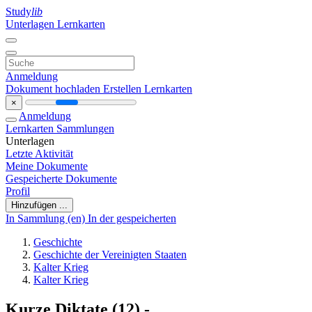
Study
lib
Unterlagen
Lernkarten
Anmeldung
Dokument hochladen
Erstellen Lernkarten
×
Anmeldung
Lernkarten
Sammlungen
Unterlagen
Letzte Aktivität
Meine Dokumente
Gespeicherte Dokumente
Profil
Hinzufügen ...
In Sammlung (en)
In der gespeicherten
Geschichte
Geschichte der Vereinigten Staaten
Kalter Krieg
Kalter Krieg
Kurze Diktate (12) -