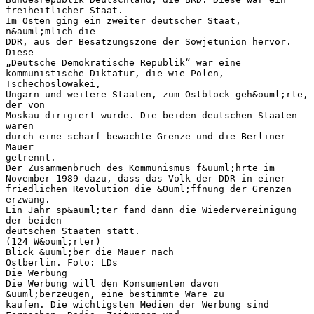
freiheitlicher Staat.
Im Osten ging ein zweiter deutscher Staat,
n&auml;mlich die
DDR, aus der Besatzungszone der Sowjetunion hervor.
Diese
„Deutsche Demokratische Republik“ war eine
kommunistische Diktatur, die wie Polen,
Tschechoslowakei,
Ungarn und weitere Staaten, zum Ostblock geh&ouml;rte,
der von
Moskau dirigiert wurde. Die beiden deutschen Staaten
waren
durch eine scharf bewachte Grenze und die Berliner
Mauer
getrennt.
Der Zusammenbruch des Kommunismus f&uuml;hrte im
November 1989 dazu, dass das Volk der DDR in einer
friedlichen Revolution die &Ouml;ffnung der Grenzen
erzwang.
Ein Jahr sp&auml;ter fand dann die Wiedervereinigung
der beiden
deutschen Staaten statt.
(124 W&ouml;rter)
Blick &uuml;ber die Mauer nach
Ostberlin. Foto: LDs
Die Werbung
Die Werbung will den Konsumenten davon
&uuml;berzeugen, eine bestimmte Ware zu
kaufen. Die wichtigsten Medien der Werbung sind