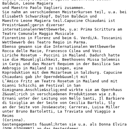
Baldwin, Leone Magiera
und Maestro Paolo Vaglieri zusammen.
Sie nahm an verschiedenen Meisterkursen teil, u.a. bei
Elisabeth Schwarzkopf, Dalton Baldwin und
Maestro Leone Magiera teil.Capucine Chiaudani ist
Preistr&auml;gerin diverser
internationalenrWettbewerbe, u.a: Prima Scrittura am
Teatro Comunale Maggio Musicale
Fiorentino in Florenz und beim G. Verdi/A. Toscanini
Wettbewerb des Teatro Regio in Parma.
Ebenso gewann sie die Internationalen Wettbewerbe
Rocca delle Macie, Francesco Cilea und Voci
Liriche Rosetum - Puccini in Mailand. Dadurch hatte
sie die M&ouml;glichkeit, Beethovens Missa Solemnis
in Carpi und das Mozart Requiem in der Basilica San
Ambrogio in Mailand zu singen, eine
Koproduktion mit dem Mozarteum in Salzburg. Capucine
Chiaudani gab ihr Operndeb&uuml;t mit
L‘Amico Fritz am Teatro Rosetum in Mailand und mit
Gianni Schicchi am Festival in San
Gimignano.Anschlie&szlig;end wirkte sie am Opernhaus
Z&uuml;rich in verschiedenen Produktionen wie z.B.
Ernani unter der Leitung von Nello Santi, Il Barbiere
di Siviglia an der Seite von Cecilia Bartoli, Sly
an der Seite von Jos&eacute; Carreras, Luisa Miller
unter Bruno Bartoletti, La Traviata und Viaggio a
Reims
(Corinna).
Gastengagements f&uuml;hrten sie u.a. als Donna Elvira
(DON GIOVANNI) an das Amsterdamer