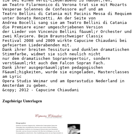
sie bei einem Verdi-Liederabend zu h&ouml;ren,
am Teatro Filarmonico di Verona trat sie mit Mozarts
Vesperae Solennes de Confessore auf und am
Teatro Bellini di Catania mit Pacinis Messa di Requiem
unter Donato Renzetti. An der Seite von
Andrea Bocelli sang sie am Teatro Bellini di Catania
die Premiere einer umgeschriebenen Version
der Lieder von Vincenzo Bellini f&uuml;r Orchester und
zwei Klaviere. Beim Braunschweiger Classix
Festival 2008 und 2009 wirkte Capucine Chiaudani bei
gefeierten Liederabenden mit.
Dank ihrer breiten Tessitura und dunklen dramatischen
Stimmfarbe, widmet sie sich neulich nicht
nur dem dramatischen Sopranrepertoir, sondern
verst&auml;rkt auch dem Falcon Sopran Fach.
Dank ihrer ausgepr&auml;gten pedagogischen
F&auml;higkeiten, wurde sie eingeladen, Masterclasses
am Lyric
Opera Studio Weimar und am Operastudio Nederland in
Amsterdam zu geben.
Zugehörige Unterlagen