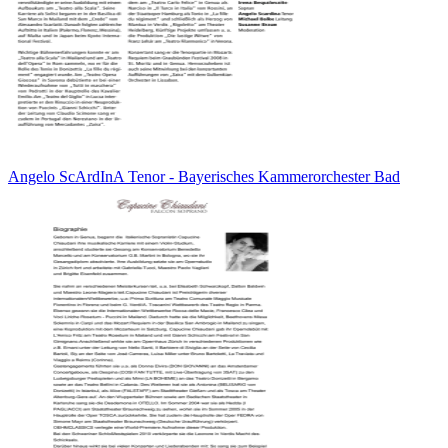
Angelo ScArdInA Tenor - Bayerisches Kammerorchester Bad