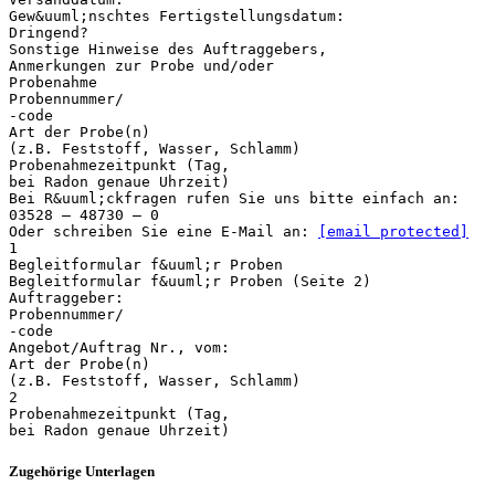
Gew&uuml;nschtes Fertigstellungsdatum:
Dringend?
Sonstige Hinweise des Auftraggebers,
Anmerkungen zur Probe und/oder
Probenahme
Probennummer/
-code
Art der Probe(n)
(z.B. Feststoff, Wasser, Schlamm)
Probenahmezeitpunkt (Tag,
bei Radon genaue Uhrzeit)
Bei R&uuml;ckfragen rufen Sie uns bitte einfach an:
03528 – 48730 – 0
Oder schreiben Sie eine E-Mail an:
[email protected]
1
Begleitformular f&uuml;r Proben
Begleitformular f&uuml;r Proben (Seite 2)
Auftraggeber:
Probennummer/
-code
Angebot/Auftrag Nr., vom:
Art der Probe(n)
(z.B. Feststoff, Wasser, Schlamm)
2
Probenahmezeitpunkt (Tag,
Zugehörige Unterlagen