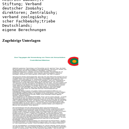
Stiftung; Verband
deutscher Zoo&shy;
direktoren; Zentral&shy;
verband zoologi&shy;
scher Fachbe&shy;triebe
Deutschlands;
Zugehörige Unterlagen