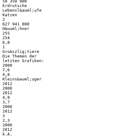
58 350 000
Erdrutsche
Lebensl&auml;ufe
Katzen
2
627 941 000
H&uuml;hner
255
254
6,8
1
Gro&szlig;tiere
Die Themen der
letzten Grafiken:
2000
7,6
4,8
Kleins&auml;uger
2012
2000
2012
4,9
3,7
2000
2012
3
2,3
2000
2012
k.A.