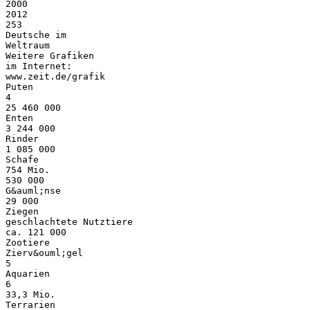
2000
2012
253
Deutsche im
Weltraum
Weitere Grafiken
im Internet:
www.zeit.de/grafik
Puten
4
25 460 000
Enten
3 244 000
Rinder
1 085 000
Schafe
754 Mio.
530 000
G&auml;nse
29 000
Ziegen
geschlachtete Nutztiere
ca. 121 000
Zootiere
Zierv&ouml;gel
5
Aquarien
6
33,3 Mio.
Terrarien