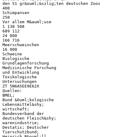
den 51 gr&ouml;&szlig;ten deutschen Zoos
400
Schimpansen
250
Vor allem M&auml;use
1 138 508
689 112
24 000
166 716
Meerschweinchen
16 000
Schweine
Biologische
Grundlagenforschung
Medizinische Forschung
und Entwicklung
Toxikologische
Untersuchungen
ZT 5N6A5EE9E62X
Quellen:
BMEL;
Bund &Ouml;kologische
Lebensmittel&shy;
wirtschaft;
Bundesverband der
deutschen Fleisch&shy;
warenindustrie;
Destatis; Deutscher
Tierschutzbund;
Heinrich B&ouml;ll