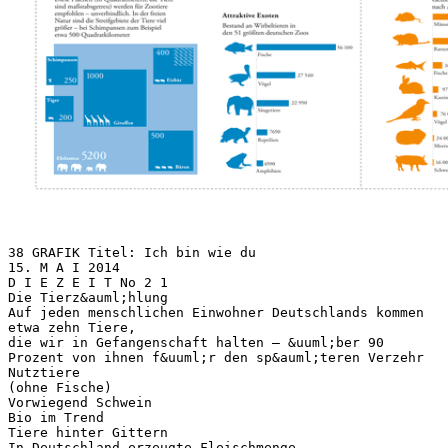
38 GRAFIK Titel: Ich bin wie du
15. M A I 2014
D I E Z E I T No 2 1
Die Tierz&auml;hlung
Auf jeden menschlichen Einwohner Deutschlands kommen
etwa zehn Tiere,
die wir in Gefangenschaft halten – &uuml;ber 90
Prozent von ihnen f&uuml;r den sp&auml;teren Verzehr
Nutztiere
(ohne Fische)
Vorwiegend Schwein
Bio im Trend
Tiere hinter Gittern
In Deutschland erzeugte Fleischmenge