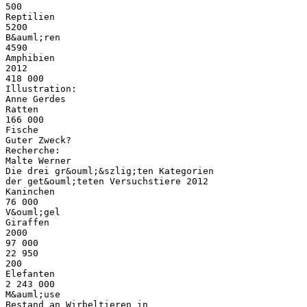
500
Reptilien
5200
B&auml;ren
4590
Amphibien
2012
418 000
Illustration:
Anne Gerdes
Ratten
166 000
Fische
Guter Zweck?
Recherche:
Malte Werner
Die drei gr&ouml;&szlig;ten Kategorien
der get&ouml;teten Versuchstiere 2012
Kaninchen
76 000
V&ouml;gel
Giraffen
2000
97 000
22 950
200
Elefanten
2 243 000
M&auml;use
Bestand an Wirbeltieren in