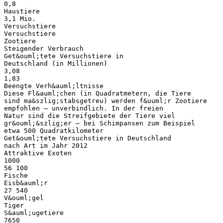
0,8
Haustiere
3,1 Mio.
Versuchstiere
Versuchstiere
Zootiere
Steigender Verbrauch
Get&ouml;tete Versuchstiere in
Deutschland (in Millionen)
3,08
1,83
Beengte Verh&auml;ltnisse
Diese Fl&auml;chen (in Quadratmetern, die Tiere
sind ma&szlig;stabsgetreu) werden f&uuml;r Zootiere
empfohlen – unverbindlich. In der freien
Natur sind die Streifgebiete der Tiere viel
gr&ouml;&szlig;er – bei Schimpansen zum Beispiel
etwa 500 Quadratkilometer
Get&ouml;tete Versuchstiere in Deutschland
nach Art im Jahr 2012
Attraktive Exoten
1000
56 100
Fische
Eisb&auml;r
27 540
V&ouml;gel
Tiger
S&auml;ugetiere
7650