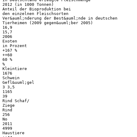
2012 (in 1000 Tonnen)
Anteil der Bioproduktion bei
den einzelnen Fleischsorten
Ver&auml;nderung der Best&auml;nde in deutschen
Tierheimen (2009 gegen&uuml;ber 2005)
16,9
15,7
2006
Exoten
in Prozent
+167 %
++60
60 %
%
Kleintiere
1676
Schwein
Gefl&uuml;gel
3 3,5
1165
39
Rind Schaf/
Ziege
Rind
256
No
2011
4999
Haustiere