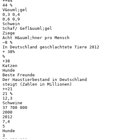
++44
44 %
V&ouml;gel
0,3 0,4
0,6 0,9
Schwein
Schaf/ Gefl&uuml;gel
Ziege
Acht H&uuml;hner pro Mensch
–8 %
In Deutschland geschlachtete Tiere 2012
+ 38%
%
+38
Katzen
Hunde
Beste Freunde
Der Haustierbestand in Deutschland
steigt (Zahlen in Millionen)
++21
21 %
12,3
Schweine
37 700 000
2000
2012
7,4
5
Hunde
3