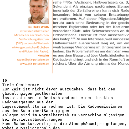
10 Tiefe Geothermie Zur Zeit ist nicht davon auszugehen, dass bei den g&auml;ngigen geothermalen Installationen in Deutschland mit einer direkten Radonausgasung aus der Lagerst&auml;tte zu rechnen ist. Die Radonemissionen aus den &uuml;bert&auml;gigen Anlagen sind im Normalbetrieb zu vernachl&auml;ssigen. Bei Betriebsst&ouml;rungen kann Radon kurzzeitig in die Atmosph&auml;re gelangen, wobei au&szlig;erhalb des Betriebsgel&auml;ndes nur sehr geringe Erh&ouml;hungen der Radonkonzentration im Vergleich zur nat&uuml;rlichen Untergrundstrahlung erwartet werden. Radon – Grundlagen und Bezug zur Geothermie TEXT: Dr. Joachim Kemski, Dr. Heiko Woith, Sebastian Feige, Prof. Dr. Horst R&uuml;ter Im Umfeld einiger geothermischer Projekte ist eine Diskussion um das radioaktive Edelgas Radon aufgekommen. Insbesondere wird diskutiert, ob die Errichtung oder der Betrieb einer Geothermie-Anlage in Deutschland das Ausma&szlig; der nat&uuml;rlichen Freisetzung und den nachfolgenden Transport von Radon aus dem Untergrund ver&auml;ndern kann und somit auch die Gefahr einer gesundheitlich bedenklichen Anreicherung von Radon in Geb&auml;uden besteht. Physikalische Grundlagen Radon ist ein nat&uuml;rlich vorkommendes, farb-, geruch- und geschmackloses radioaktives Edelgas, das &uuml;berall in Gesteinen und B&ouml;den, Wasser und Luft zu finden ist. Es entsteht in den nat&uuml;rlichen Zerfallsreihen der langlebigen und seit Anbeginn der Erde existierenden Elemente Uran (U) und Thorium (Th). Durch Alphazerfall von Radium bilden sich verschiedene Radonisotope: in der 238U-Zerfallsreihe 222Rn (&raquo;Radon&laquo;, Halbwertszeit: ca. 3,8 Tage; Abb. 1), in der 232 Th-Zerfallsreihe 220Rn (&raquo;Thoron&laquo;, Halbwertszeit: ca. 55 Sekunden) und in der 235U-Zerfallsreihe 219Rn (&raquo;Actinon&laquo;, Halbwertszeit: ca. 3,9 Sekunden). Als einziges gasf&ouml;rmiges Element innerhalb der Zerfallsreihen kann sich Radon besonders leicht von seinem Entstehungsort entfernen. Auf dieser Migrationsf&auml;higkeit beruht auch seine Bedeutung in der geochemischen Exploration oder bei der Kartierung verdeckter Kluft- oder Schw&auml;chezonen an der Erdoberfl&auml;che. Hierf&uuml;r ist fast ausschlie&szlig;lich das Isotop 222Rn von Interesse, weil nur dessen Halbwertszeit ausreichend lang ist, um eine weitr&auml;umige Wanderung im Untergrund zu erlauben. Ein Problem stellt es nur dann dar, wenn es aus dem Baugrund &uuml;ber Undichtigkeiten ins Geb&auml;ude eindringt und sich in der Raumluft anreichert. &Uuml;ber die Atmung nimmt der Mensch Radon und seine Folgeprodukte auf. Diese Inhalation f&uuml;hrt zu einer internen Strahlenexposition des Bronchial- und Lungengewebes. In umfangreichen epidemiologischen Studien wurde nachgewiesen, dass sich dadurch das Risiko erh&ouml;hen kann, an Lungenkrebs zu erkranken. Radon in der Umwelt Die Radonaktivit&auml;tskonzentrationen in Gesteinen, B&ouml;den und W&auml;ssern sowie Raum- und Au&szlig;enluft &uuml;berdecken einen weiten Bereich von wenigen Bq/m3 (Becquerel pro m3) bis zu einigen Millionen Bq/m3 (Abb. 2). In der Au&szlig;enluft bedingt die rasche Verd&uuml;nnung beim &Uuml;bertritt aus dem Boden niedrige Radonaktivit&auml;tskonzentrationen, in der freien Atmosph&auml;re &uuml;berschreiten diese selten 50 Bq/m3. Auffallend sind die um den Faktor 1.000 bis 100.000 h&ouml;heren Aktivit&auml;tskonzentrationen in der Bodenluft. Das im Untergrund zur Verf&uuml;gung stehende Radon kann in Geb&auml;ude &uuml;bertreten und Raumluftkonzentrationen von einigen hundert bis tausend Bq/m3 bewirken. Mitunter spiegeln sich die Uran- und Radiumgehalte geologischer Einheiten in den Radonaktivit&auml;tskonzentrationen der Bodenluft und der Luft in den Geb&auml;uden wider. In Grund- und Quellw&auml;ssern werden lokal Radonaktivit&auml;tskonzentrationen gemessen, die bis zu einigen Millionen Bq/m3 reichen. Die Radongehalte in flie&szlig;enden Oberfl&auml;chenw&auml;ssern sind dagegen in aller Regel gering (&lt; 5.000 Bq/m3), da turbulente Str&ouml;mungen eine rasche Entgasung beg&uuml;nstigen. Radonkonzentrationen in der Umwelt sind nicht zuf&auml;llig verteilt, sondern stehen in der Regel in Beziehung zum Auftreten und Verhalten der nat&uuml;rlichen Radionuklide Uran und Radium. Alle Gesteine und B&ouml;den enthalten diese Elemente in unterschiedlichen Konzentrationen und sind daher immer auch Radonquellen. Hier erfolgt eine 11 Geothermische Energie Heft 76 // 2013 / 2  Abb. 1: Uran-Radium-Zerfallsreihe st&auml;ndige Radonneubildung durch den Alphazerfall von Radium. Die Radonatome durchlaufen bei ihrem Weg vom Bildungsort in die freie Atmosph&auml;re nach ihrer Entstehung mehrere aufeinander folgende Prozesse. Die Emanation f&uuml;hrt zu einer Freisetzung der Radonatome aus der festen Phase der Mineralk&ouml;rner oder Bodenpartikel in den Porenraum des Gesteins oder Bodens. Sie wird beispielsweise durch Korngr&ouml;&szlig;enverteilung oder die Bodenfeuchte beeinflusst. Die Freisetzungsraten von Gesteinen und B&ouml;den k&ouml;nnen daher in einem weiten Bereich schwanken. Einmal im Porenraum angelangt, kann Radon hier wandern (Migration). Der Hauptmigrationsmechanismus ist Diffusion, die durch Konzentrationsunterschiede an- getrieben wird und maximal &uuml;ber wenige Meter reicht. Mit hohen Radonaktivit&auml;tskonzentrationen in der Bodenluft ist daher generell in B&ouml;den &uuml;ber Gesteinen mit erh&ouml;hten Radionuklidgehalten (z.B.: Granite, Rhyolithe, bestimmte Sandsteine und dunkle Schiefer) zu rechnen. Zudem kann eine sogenannte advektive Komponente hinzutreten, bei der ein passiver Radontransport mittels Grundwasser oder Bodengasen wie beispielsweise CO2 oder CH4 durch Kl&uuml;fte im Gestein erfolgt. Die Migrationsweite wird durch die Halbwertszeit von Radon und die Str&ouml;mungsgeschwindigkeit von Grundwasser und Bodenluft auf Meter bis Zehnermeter beschr&auml;nkt. Solche Prozesse sind beispielsweise aus Regionen mit Verkarstungserscheinungen 12 Tiefe Geothermie (u.a. H&ouml;hlen), dem Auftreten tektonisch stark zerr&uuml;tteter Gesteine oder postvulkanischen Aktivit&auml;ten (z.B. Ausgasungen) bekannt. Durch Exhalation gelangt Radon schlie&szlig;lich in die Atmosph&auml;re, wo es in aller Regel schnell verd&uuml;nnt wird. Radonaktivit&auml;tskonzentrationen in der oberfl&auml;chennahen Bodenluft und die Radonexhalation k&ouml;nnen durch bodenphysikalische (Bodentemperatur, -feuchte) und meteorologische Parameter (Luftdruck, -temperatur, Niederschlag) beeinflusst werden und somit einen saisonalen Gang aufweisen. Die Tiefenwirkung dieser Einfl&uuml;sse reicht in Abh&auml;ngigkeit von der Permeabilit&auml;t des Bodens von nur wenigen Dezimetern (dichte B&ouml;den wie Lehme) bis Radon in Geb&auml;uden Die Radonbelastung in der Raumluft von Geb&auml;uden ist das Ergebnis einer Reihe unterschiedlicher Prozesse. Die lokalen Verh&auml;ltnisse in den nat&uuml;rlich gewachsenen B&ouml;den und in dem vom Menschen beeinflussten Baugrund spielen hierbei eine wichtige Rolle. Gleiches gilt f&uuml;r das Vorhandensein von Eintrittspfaden, die der radonhaltigen Bodenluft schlie&szlig;lich den &Uuml;bertritt ins Haus hinein erlauben. Die im Untergrund zum Eintritt in H&auml;user zur Verf&uuml;gung stehende Radonmenge, das sogenannte geogene Radonpotenzial, variiert in Abh&auml;ngigkeit von den &ouml;rtlichen Gegebenheiten zeitlich und vor allem r&auml;umlich. Wissenschaftlich ist belegt, dass der geogene Untergrund die wichtigste Quelle f&uuml;r die Raumluftkonzentrationen darstellt. Die Radonfreisetzung aus Baumaterialien oder Brauch- und Trinkwasser sowie der Eintrag aus der Atmosph&auml;renluft spielen in Deutschland in aller Regel nur eine untergeordnete Rolle f&uuml;r die H&ouml;he der Radonkonzentration in der Raumluft. Die letztendlich im einzelnen Geb&auml;ude vorkommende Radonkonzentration h&auml;ngt von der Bauweise, vor allem von der Dichtheit des Hauses gegen&uuml;ber dem Baugrund, der inneren Struktur des Geb&auml;udes und dem technisch vorgegebenen sowie individuell bestimmten Heizungs- bzw. L&uuml;ftungsregime ab. Aus diesem Grund sind auch keine Prognosen f&uuml;r einzelne Geb&auml;ude m&ouml;glich. Die jeweilige Radonbelastung eines Hauses kann nur durch eine Messung ermittelt werden. hin zu mehreren Metern (sehr gut durchl&auml;ssige B&ouml;den wie reine Sande und Kiese). Lokal k&ouml;nnen eine Reihe anthropogener Faktoren die Radonkonzentrationen in der Bodenluft ver&auml;ndern. Unterschiede im Bodenaufbau (z.B. Wechsel in Korngr&ouml;&szlig;e, Wassergehalt oder Verdichtungsgrad) oder das Auftreten undurchl&auml;ssiger Schichten (z.B. Versiegelung des Untergrundes durch Geb&auml;ude oder asphaltierte Verkehrswege im st&auml;dtischen Raum) k&ouml;nnen Einfluss auf die H&ouml;he der Radongehalte haben. In Bergbaugebieten kommt es oftmals zu einer tiefgreifenden Zerr&uuml;ttung der Gesteine und im Zuge von Bergsenkungen zu gravierenden Sch&auml;den an Geb&auml;uden. Dies kann dazu f&uuml;hren, dass Radon aus einigen Zehnermetern Tiefe bis in den Fundamentbereich der H&auml;user aufsteigt, in diese eindringt und dort zu erh&ouml;hten Raumluftkonzentrationen f&uuml;hren kann. Radon und Geothermie Der nat&uuml;rliche radioaktive Zerfall tr&auml;gt zu &uuml;ber 50 % zur Bereitstellung von W&auml;rme im Erdinneren bei. Er ist damit auch eine wesentliche Grundlage f&uuml;r die Nutzung geothermaler Energie. Systematische Untersuchungen &uuml;ber m&ouml;gliche Zusammenh&auml;nge mit Radonkonzentrationen in der Boden- und Raumluft existieren nur wenige und fast ausnahmslos aus L&auml;ndern mit langj&auml;hriger Erfahrung im Bereich der Geothermie. In vulkanisch gepr&auml;gten Gebieten in Neuseeland, Japan, Taiwan, Italien, den USA, Mexiko oder auf Island werden bei der Erkundung solcher geothermischer Felder sowie w&auml;hrend deren wirtschaftlicher Nutzung Radonmessungen eingesetzt, um Aufstiegswege geothermaler Fl&uuml;ssigkeiten zu lokalisieren, die sich durch anomal hohe Gasgehalte in der oberfl&auml;chennahen 13 Geothe