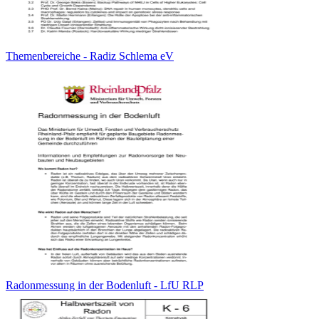
Themenbereiche - Radiz Schlema eV
Radonmessung in der Bodenluft - LfU RLP