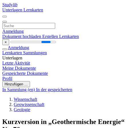
Study
lib
Unterlagen
Lernkarten
Anmeldung
Dokument hochladen
Erstellen Lernkarten
×
Anmeldung
Lernkarten
Sammlungen
Unterlagen
Letzte Aktivität
Meine Dokumente
Gespeicherte Dokumente
Profil
Hinzufügen ...
In Sammlung (en)
In der gespeicherten
Wissenschaft
Geowissenschaft
Geologie
Kurzversion in „Geothermische Energie“