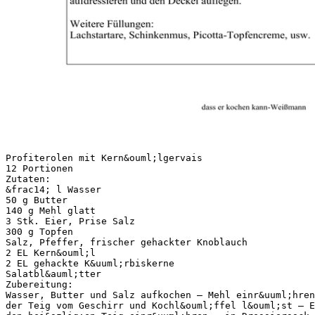
Profiterolen mit Kern&ouml;lgervais
12 Portionen
Zutaten:
&frac14; l Wasser
50 g Butter
140 g Mehl glatt
3 Stk. Eier, Prise Salz
300 g Topfen
Salz, Pfeffer, frischer gehackter Knoblauch
2 EL Kern&ouml;l
2 EL gehackte K&uuml;rbiskerne
Salatbl&auml;tter
Zubereitung:
Wasser, Butter und Salz aufkochen – Mehl einr&uuml;hren
der Teig vom Geschirr und Kochl&ouml;ffel l&ouml;st – E