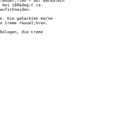
f&uuml;llen – auf Backblech
 bei 180&deg;C ca.
aufschneiden.
n. Die gehackten Kerne
en Creme r&uuml;hren.
belegen, die Creme