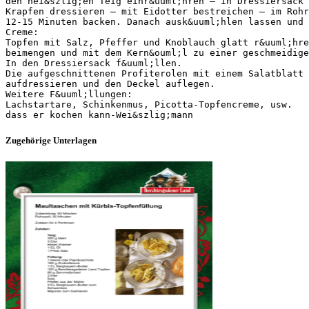
den hei&szlig;en Teig einr&uuml;hren – in Dressiersack 
Krapfen dressieren – mit Eidotter bestreichen – im Rohr
12-15 Minuten backen. Danach ausk&uuml;hlen lassen und 
Creme:
Topfen mit Salz, Pfeffer und Knoblauch glatt r&uuml;hre
beimengen und mit dem Kern&ouml;l zu einer geschmeidig
In den Dressiersack f&uuml;llen.
Die aufgeschnittenen Profiterolen mit einem Salatblatt 
aufdressieren und den Deckel auflegen.
Weitere F&uuml;llungen:
Lachstartare, Schinkenmus, Picotta-Topfencreme, usw.
Zugehörige Unterlagen