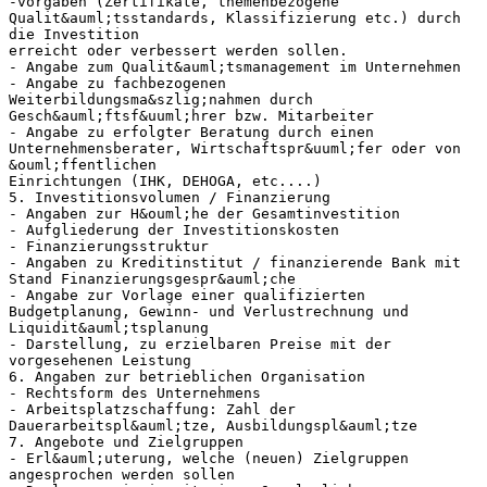
-vorgaben (Zertifikate, themenbezogene
Qualit&auml;tsstandards, Klassifizierung etc.) durch
die Investition
erreicht oder verbessert werden sollen.
- Angabe zum Qualit&auml;tsmanagement im Unternehmen
- Angabe zu fachbezogenen
Weiterbildungsma&szlig;nahmen durch
Gesch&auml;ftsf&uuml;hrer bzw. Mitarbeiter
- Angabe zu erfolgter Beratung durch einen
Unternehmensberater, Wirtschaftspr&uuml;fer oder von
&ouml;ffentlichen
Einrichtungen (IHK, DEHOGA, etc....)
5. Investitionsvolumen / Finanzierung
- Angaben zur H&ouml;he der Gesamtinvestition
- Aufgliederung der Investitionskosten
- Finanzierungsstruktur
- Angaben zu Kreditinstitut / finanzierende Bank mit
Stand Finanzierungsgespr&auml;che
- Angabe zur Vorlage einer qualifizierten
Budgetplanung, Gewinn- und Verlustrechnung und
Liquidit&auml;tsplanung
- Darstellung, zu erzielbaren Preise mit der
vorgesehenen Leistung
6. Angaben zur betrieblichen Organisation
- Rechtsform des Unternehmens
- Arbeitsplatzschaffung: Zahl der
Dauerarbeitspl&auml;tze, Ausbildungspl&auml;tze
7. Angebote und Zielgruppen
- Erl&auml;uterung, welche (neuen) Zielgruppen
angesprochen werden sollen