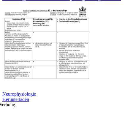
Neurophysiologie
Herunterladen
Werbung