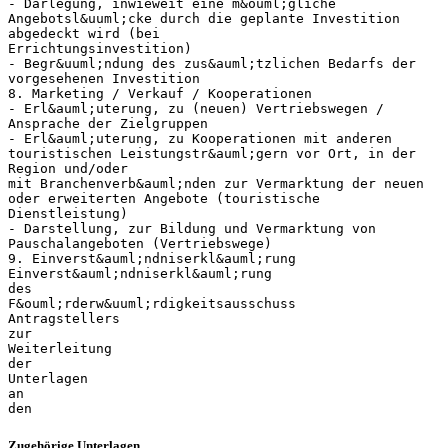
- Darlegung, inwieweit eine m&ouml;gliche
Angebotsl&uuml;cke durch die geplante Investition
abgedeckt wird (bei
Errichtungsinvestition)
- Begr&uuml;ndung des zus&auml;tzlichen Bedarfs der
vorgesehenen Investition
8. Marketing / Verkauf / Kooperationen
- Erl&auml;uterung, zu (neuen) Vertriebswegen /
Ansprache der Zielgruppen
- Erl&auml;uterung, zu Kooperationen mit anderen
touristischen Leistungstr&auml;gern vor Ort, in der
Region und/oder
mit Branchenverb&auml;nden zur Vermarktung der neuen
oder erweiterten Angebote (touristische
Dienstleistung)
- Darstellung, zur Bildung und Vermarktung von
Pauschalangeboten (Vertriebswege)
9. Einverst&auml;ndniserkl&auml;rung
Einverst&auml;ndniserkl&auml;rung
des
F&ouml;rderw&uuml;rdigkeitsausschuss
Antragstellers
zur
Weiterleitung
der
Unterlagen
an
Zugehörige Unterlagen