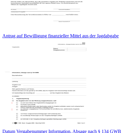
Antrag auf Bewilligung finanzieller Mittel aus der Jagdabgabe
Datum Vergabenummer Information, Absage nach § 134 GWB