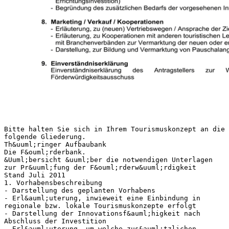
Bitte halten Sie sich in Ihrem Tourismuskonzept an die
folgende Gliederung.
Th&uuml;ringer Aufbaubank
Die F&ouml;rderbank.
&Uuml;bersicht &uuml;ber die notwendigen Unterlagen
zur Pr&uuml;fung der F&ouml;rderw&uuml;rdigkeit
Stand Juli 2011
1. Vorhabensbeschreibung
- Darstellung des geplanten Vorhabens
- Erl&auml;uterung, inwieweit eine Einbindung in
regionale bzw. lokale Tourismuskonzepte erfolgt
- Darstellung der Innovationsf&auml;higkeit nach
Abschluss der Investition
- Erl&auml;uterung, um welche zus&auml;tzlichen