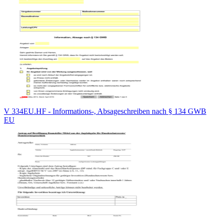
V 334EU.HF - Informations-, Absageschreiben nach § 134 GWB
EU