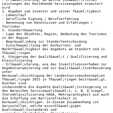
Leistungen das bestehende Serviceangebot erweitert
wird
2. Angaben zum Investor und seiner T&auml;tigkeit
- Lebenslauf
- berufliche Eignung / Berufserfahrung
- Benennung von Kenntnissen und Erfahrungen /
Tourismus
3. Standortbewertung
- Lage des Objektes, Region, Bedeutung des Tourismus
in der Region
- Begr&uuml;ndung zur Standortentscheidung
- Einsch&auml;tzung der Konkurrenz- und
Marktf&auml;higkeit des Angebots am Standort und in
Th&uuml;ringen
4. Steigerung der Qualit&auml;t / Qualifizierung und
Klassifizierung
- Erl&auml;uterung, wie das Investitionsvorhaben zur
Angebotserweiterung und zur Qualit&auml;tsverbesserung
unter
Ber&uuml;cksichtigung der Landestourismuskonzeption
Th&uuml;ringen 2015 in Th&uuml;ringen beitr&auml;gt.
Hierbei sind
insbesondere die Aspekte Qualit&auml;tssteigerung in
den Bereichen Servicequalit&auml;t, z. B. Q-Siegel,
Sterneklassifizierung HOGA, Mehrsprachigkeit wie auch
die Schaffung von Barrierefreiheit zu
ber&uuml;cksichtigen. In diesem Zusammenhang ist
darzustellen, welche einschl&auml;gigen
Qualit&auml;tsstandards und