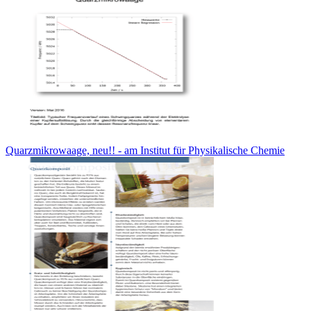
Quarzmikrowaage, neu!! - am Institut für Physikalische Chemie