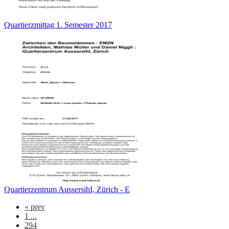
Quartierzmittag 1. Semester 2017
Quartierzentrum AussersihI, Zürich - E
«
prev
1 ...
294