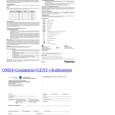
QMS®-Gentamicin-(GENT-)-Kalibratoren