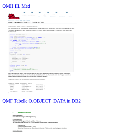
QMH III. Med
QMF Tabelle Q.OBJECT_DATA in DB2