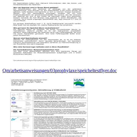
Qm/arbetisanweisungen/03prophylaxe/speicheltestflyer.doc