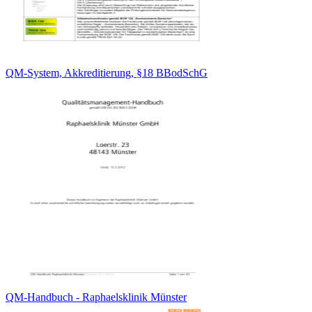
QM-System, Akkreditierung, §18 BBodSchG
QM-Handbuch - Raphaelsklinik Münster