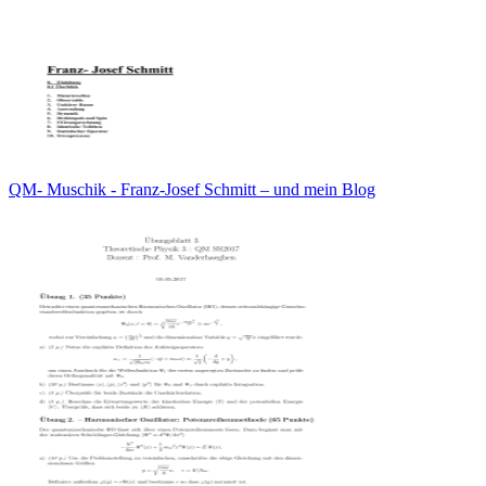
QM- Muschik - Franz-Josef Schmitt – und mein Blog