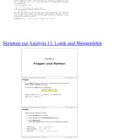
Skriptum zur Analysis I I. Logik und Mengenlehre