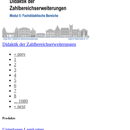
Didaktik der Zahlbereichserweiterungen
«
prev
1
2
3
4
5
6
7
8
... 1080
»
next
Produkte
Unterlagen
Lernkarten