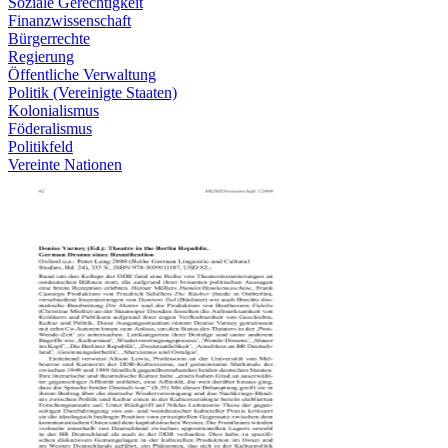
Soziale Gerechtigkeit
Finanzwissenschaft
Bürgerrechte
Regierung
Öffentliche Verwaltung
Politik (Vereinigte Staaten)
Kolonialismus
Föderalismus
Politikfeld
Vereinte Nationen