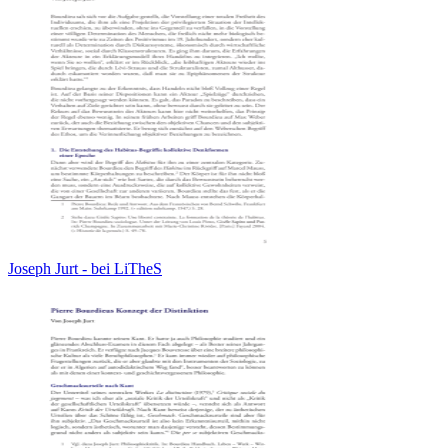
Joseph Jurt - bei LiTheS