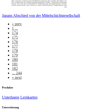
Japans Abschied von der Mittelschichtgesellschaft
«
prev
1 ...
174
175
176
177
178
179
180
181
182
... 244
»
next
Produkte
Unterlagen
Lernkarten
Unterstützung