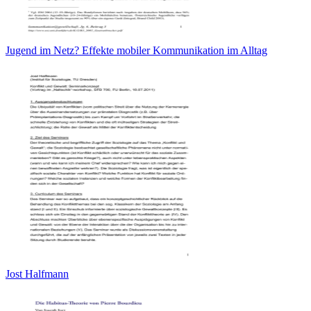
Jugend im Netz? Effekte mobiler Kommunikation im Alltag
Jost Halfmann