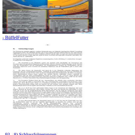
- BüffelFutter
- 93 - 8) Schlussfolgerungen