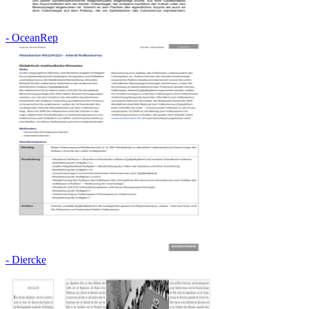
- OceanRep
- Diercke