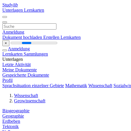
Study
lib
Unterlagen
Lernkarten
Anmeldung
Dokument hochladen
Erstellen Lernkarten
×
Anmeldung
Lernkarten
Sammlungen
Unterlagen
Letzte Aktivität
Meine Dokumente
Gespeicherte Dokumente
Profil
Sprachsituation einzelner Gebiete
Mathematik
Wissenschaft
Sozialwis
Wissenschaft
Geowissenschaft
Biogeographie
Geographie
Erdbeben
Tektonik