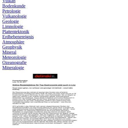
Vulkan
Bodenkunde
Petrologie
Vulkanologie
Geologie
Limnologie
Plattentektonik
Erdbebenereignis
Atmosphäre
Geophysik
Mineral
Meteorologie
Ozeanografie
Mineralogie