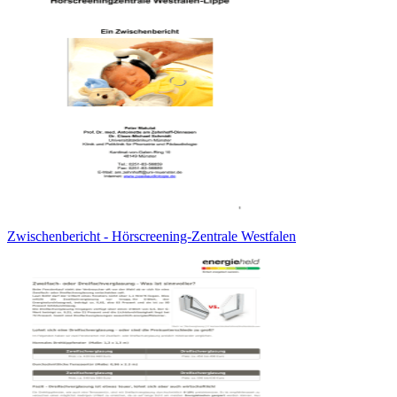
Zwischenbericht - Hörscreening-Zentrale Westfalen