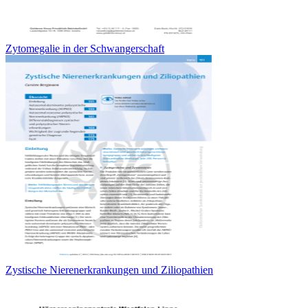
Zytomegalie in der Schwangerschaft
Zystische Nierenerkrankungen und Ziliopathien