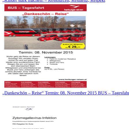
„Kinder stark machen! – Ressourcen, Resilienz, Respekt
„Dankeschön – Reise“ Termin: 08. November 2015 BUS – Tagesfahr