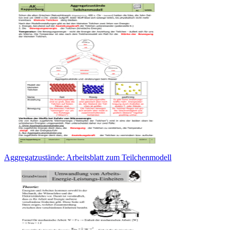
Aggregatzustände: Arbeitsblatt zum Teilchenmodell