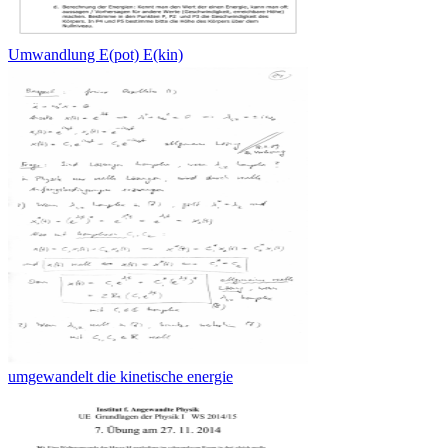
Umwandlung E(pot) E(kin)
umgewandelt die kinetische energie