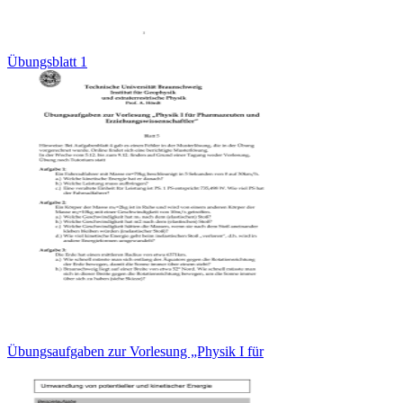
Übungsblatt 1
Übungsaufgaben zur Vorlesung „Physik I für