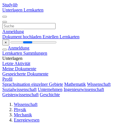
Study
lib
Unterlagen
Lernkarten
Anmeldung
Dokument hochladen
Erstellen Lernkarten
×
Anmeldung
Lernkarten
Sammlungen
Unterlagen
Letzte Aktivität
Meine Dokumente
Gespeicherte Dokumente
Profil
Sprachsituation einzelner Gebiete
Mathematik
Wissenschaft
Sozialwissenschaft
Unternehmen
Ingenieurwissenschaft
Geisteswissenschaft
Geschichte
Wissenschaft
Physik
Mechanik
Energiewesen